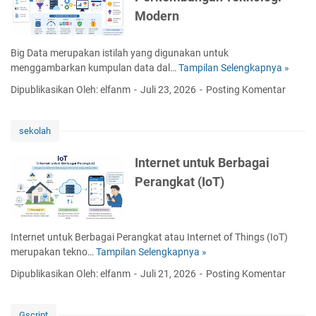
a
Modern
l
I
n
Big Data merupakan istilah yang digunakan untuk
t
menggambarkan kumpulan data dal…
Tampilan Selengkapnya »
B
e
i
Dipublikasikan Oleh: elfanm
Juli 23, 2026
Posting Komentar
l
g
l
D
i
a
sekolah
g
t
e
a
Internet untuk Berbagai
n
D
Perangkat (IoT)
c
a
e
l
(
a
A
m
Internet untuk Berbagai Perangkat atau Internet of Things (IoT)
I
P
merupakan tekno…
Tampilan Selengkapnya »
I
)
e
n
Dipublikasikan Oleh: elfanm
Juli 21, 2026
Posting Komentar
r
t
k
e
e
r
Gscript