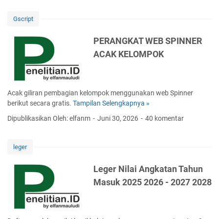
r
I
P
a
K
e
Gscript
t
A
r
L
S
t
PERANGKAT WEB SPINNER
a
I
a
ACAK KELOMPOK
u
K
m
t
O
a
M
B
Acak giliran pembagian kelompok menggunakan web Spinner
I
berikut secara gratis.
Tampilan Selengkapnya »
P
N
E
Dipublikasikan Oleh: elfanm
Juni 30, 2026
40 komentar
A
R
S
A
I
N
leger
W
G
A
K
Leger Nilai Angkatan Tahun
R
A
Masuk 2025 2026 - 2027 2028
N
T
A
W
R
E
G
B