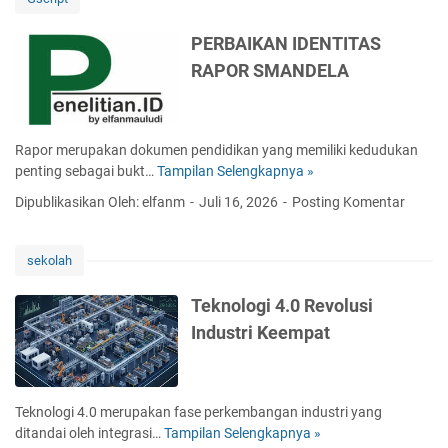
m
n
b
e
PERBAIKAN IDENTITAS
a
t
RAPOR SMANDELA
n
u
g
n
a
t
n
u
Rapor merupakan dokumen pendidikan yang memiliki kedudukan
T
k
penting sebagai bukt…
Tampilan Selengkapnya »
P
e
B
E
k
Dipublikasikan Oleh: elfanm
Juli 16, 2026
Posting Komentar
e
R
n
r
B
o
b
A
l
sekolah
a
I
o
g
K
g
Teknologi 4.0 Revolusi
a
A
i
Industri Keempat
i
N
M
P
I
o
e
D
d
r
E
e
Teknologi 4.0 merupakan fase perkembangan industri yang
a
N
r
ditandai oleh integrasi…
Tampilan Selengkapnya »
T
n
T
n