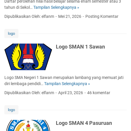
Daftar perolehan nilai hasil belajar selama enam semester atau 3
B
S
tahun di Sekol…
Tampilan Selengkapnya »
L
P
e
Dipublikasikan Oleh: elfanm
Mei 21, 2026
Posting Komentar
I
g
N
e
N
r
logo
E
N
R
i
Logo SMAN 1 Sawan
A
l
C
a
A
i
K
A
K
n
Logo SMA Negeri 1 Sawan merupakan lambang yang memuat jati
E
g
diri lembaga pendidi…
Tampilan Selengkapnya »
L
L
k
o
O
Dipublikasikan Oleh: elfanm
April 23, 2026
46 komentar
a
g
M
t
o
P
a
S
O
logo
n
M
K
T
A
Logo SMAN 4 Pasuruan
a
N
h