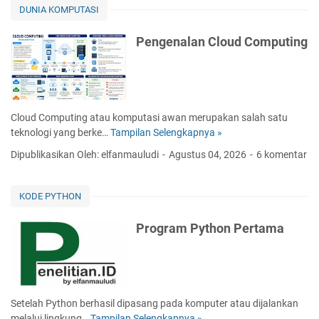
DUNIA KOMPUTASI
Pengenalan Cloud Computing
Cloud Computing atau komputasi awan merupakan salah satu
teknologi yang berke…
Tampilan Selengkapnya »
P
e
Dipublikasikan Oleh: elfanmauludi
Agustus 04, 2026
6 komentar
n
g
e
KODE PYTHON
n
a
Program Python Pertama
l
a
n
C
l
Setelah Python berhasil dipasang pada komputer atau dijalankan
o
melalui lingkung…
Tampilan Selengkapnya »