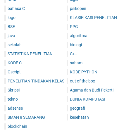
0
bahasa C
psikopen
2
8
logo
KLASIFIKASI PENELITIAN
BSE
PPG
java
algoritma
sekolah
biologi
STATISTIKA PENELITIAN
C++
KODE C
saham
Gscript
KODE PYTHON
PENELITIAN TINDAKAN KELAS
out of the box
Skripsi
Agama dan Budi Pekerti
tekno
DUNIA KOMPUTASI
adsense
geografi
SMAN 8 SEMARANG
kesehatan
blockchain