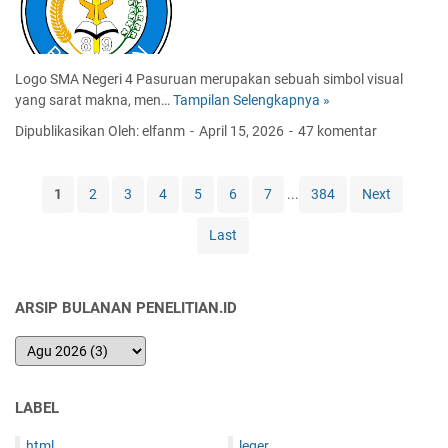
1
u
S
n
a
M
w
Logo SMA Negeri 4 Pasuruan merupakan sebuah simbol visual
a
a
yang sarat makna, men…
Tampilan Selengkapnya »
L
s
n
o
u
Dipublikasikan Oleh: elfanm
April 15, 2026
47 komentar
g
k
o
2
S
0
1
2
3
4
5
6
7
...
384
Next
M
2
A
5
Last
N
2
4
0
P
2
ARSIP BULANAN PENELITIAN.ID
a
6
s
-
u
2
r
0
u
2
LABEL
a
7
n
2
html
leger