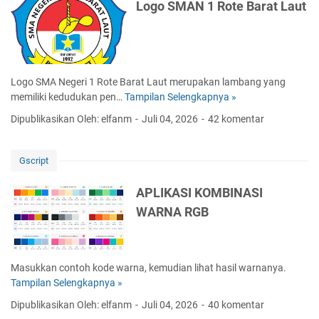
o
i
Logo SMAN 1 Rote Barat Laut
i
g
g
I
i
a
n
1
d
.
u
0
Logo SMA Negeri 1 Rote Barat Laut merupakan lambang yang
s
R
memiliki kedudukan pen…
Tampilan Selengkapnya »
L
t
e
o
r
Dipublikasikan Oleh: elfanm
Juli 04, 2026
42 komentar
v
g
i
o
o
K
l
S
e
Gscript
u
M
d
s
A
u
APLIKASI KOMBINASI
i
N
a
WARNA RGB
I
1
n
R
d
o
u
t
Masukkan contoh kode warna, kemudian lihat hasil warnanya.
s
e
Tampilan Selengkapnya »
A
t
B
P
r
Dipublikasikan Oleh: elfanm
Juli 04, 2026
40 komentar
a
L
i