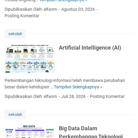
P
u
r
Dipublikasikan Oleh: elfanm
Agustus 03, 2026
d
o
Posting Komentar
C
g
o
r
m
a
sekolah
p
m
u
P
Artificial Intelligence (AI)
t
y
i
t
n
h
g
o
n
Perkembangan teknologi informasi telah membawa perubahan
P
besar dalam kehidupan …
Tampilan Selengkapnya »
A
e
r
Dipublikasikan Oleh: elfanm
Juli 28, 2026
Posting Komentar
r
t
t
i
a
f
sekolah
m
i
a
c
Big Data Dalam
i
Perkembangan Teknologi