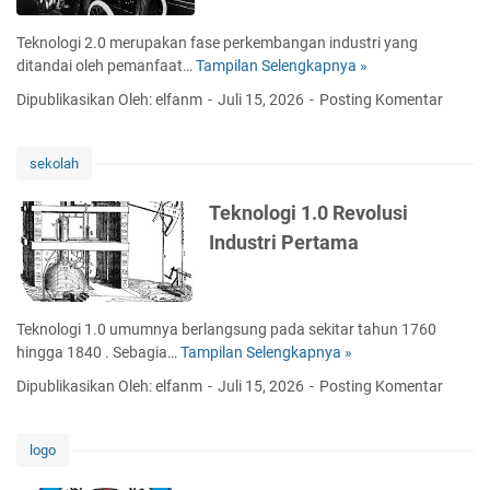
d
.
u
0
Teknologi 2.0 merupakan fase perkembangan industri yang
s
R
ditandai oleh pemanfaat…
Tampilan Selengkapnya »
T
t
e
e
r
Dipublikasikan Oleh: elfanm
Juli 15, 2026
Posting Komentar
v
k
i
o
n
K
l
o
e
sekolah
u
l
e
s
o
m
Teknologi 1.0 Revolusi
i
g
p
Industri Pertama
I
i
a
n
2
t
d
.
u
0
Teknologi 1.0 umumnya berlangsung pada sekitar tahun 1760
s
R
hingga 1840 . Sebagia…
Tampilan Selengkapnya »
T
t
e
e
r
Dipublikasikan Oleh: elfanm
Juli 15, 2026
Posting Komentar
v
k
i
o
n
K
l
o
e
logo
u
l
t
s