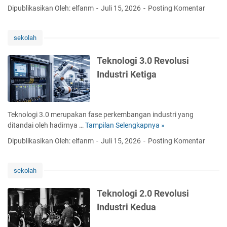
e
g
Dipublikasikan Oleh: elfanm
Juli 15, 2026
Posting Komentar
I
k
k
T
n
a
A
o
t
sekolah
S
l
(
R
o
I
Teknologi 3.0 Revolusi
A
g
o
Industri Ketiga
P
i
T
O
4
)
R
.
S
0
Teknologi 3.0 merupakan fase perkembangan industri yang
M
R
ditandai oleh hadirnya …
Tampilan Selengkapnya »
T
A
e
e
N
Dipublikasikan Oleh: elfanm
Juli 15, 2026
Posting Komentar
v
k
D
o
n
E
l
o
L
sekolah
u
l
A
s
o
Teknologi 2.0 Revolusi
i
g
Industri Kedua
I
i
n
3