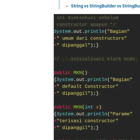
String vs StringBuilder vs StringB
 ini dieksekusi sebelum
 constructor apapun */ 
System
.out.
println
(
"Bagian"
+
" umum dari constructors"
+
" dipanggal"
);} 
// ...inisialisasi block ends.
public 
MKN
() 
{
System
.out.
println
(
"Bagian"
+
" default Constructor"
+
" dipanggil"
);} 
public 
MKN
(
int 
x
) 
{
System
.out.
println
(
"Parame"
+
"terisasi constructor"
+
" dipanggil"
);}