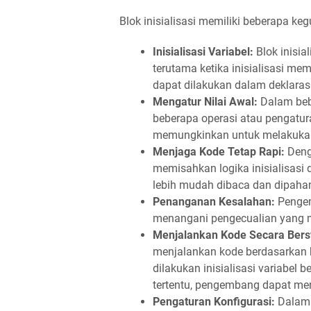
Blok inisialisasi memiliki beberapa k
Inisialisasi Variabel:
Blok inisia
terutama ketika inisialisasi m
dapat dilakukan dalam deklarasi
Mengatur Nilai Awal:
Dalam beb
beberapa operasi atau pengaturan
memungkinkan untuk melakukan
Menjaga Kode Tetap Rapi:
Deng
memisahkan logika inisialisasi
lebih mudah dibaca dan dipaha
Penanganan Kesalahan:
Pengem
menangani pengecualian yang mun
Menjalankan Kode Secara Bers
menjalankan kode berdasarkan kon
dilakukan inisialisasi variabel
tertentu, pengembang dapat men
Pengaturan Konfigurasi:
Dalam a