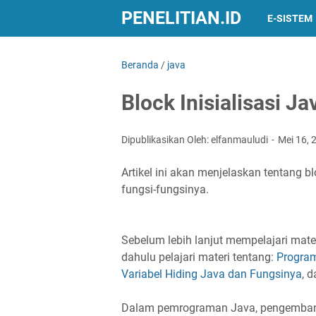
PENELITIAN.ID
E-SISTEM
Beranda
/
java
Block Inisialisasi J
Dipublikasikan Oleh: elfanmauludi
Mei 16,
Artikel ini akan menjelaskan tentang b
fungsi-fungsinya.
Sebelum lebih lanjut mempelajari materi
dahulu pelajari materi tentang:
Program
Variabel Hiding Java dan Fungsinya
, 
Dalam pemrograman Java, pengembang 