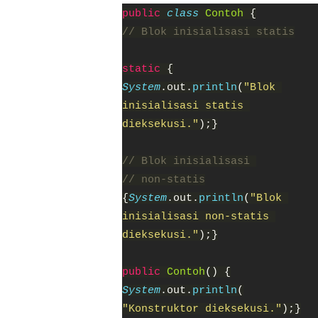
public
class
Contoh
{
// Blok inisialisasi statis
static
{
System
.out.
println
(
"Blok
inisialisasi statis
dieksekusi."
);}
// Blok inisialisasi
// non-statis
{
System
.out.
println
(
"Blok
inisialisasi non-statis
dieksekusi."
);}
public
Contoh
() {
System
.out.
println
(
"Konstruktor dieksekusi."
);}