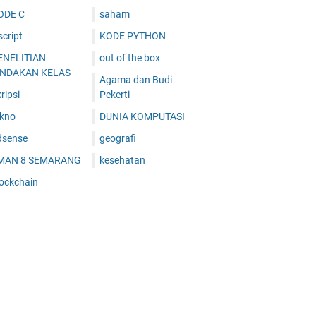
ODE C
saham
cript
KODE PYTHON
ENELITIAN
out of the box
INDAKAN KELAS
Agama dan Budi
ripsi
Pekerti
ekno
DUNIA KOMPUTASI
dsense
geografi
MAN 8 SEMARANG
kesehatan
lockchain