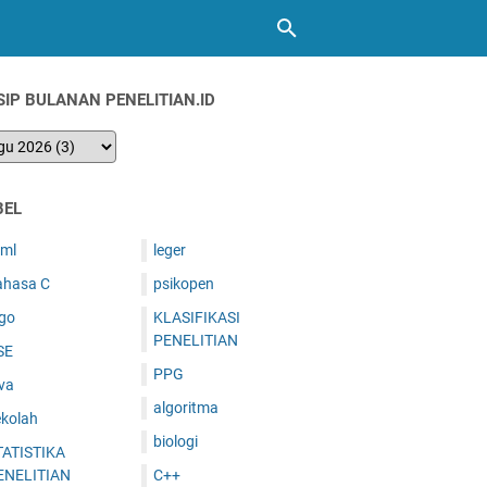
SIP BULANAN PENELITIAN.ID
BEL
tml
leger
ahasa C
psikopen
ogo
KLASIFIKASI
PENELITIAN
SE
PPG
va
algoritma
ekolah
biologi
TATISTIKA
ENELITIAN
C++