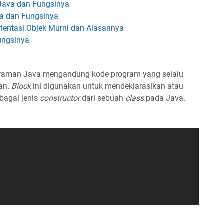
e Java dan Fungsinya
va dan Fungsinya
entasi Objek Murni dan Alasannya
Fungsinya
graman Java mengandung kode program yang selalu
an.
Block
ini digunakan untuk mendeklarasikan atau
bagai jenis
constructor
dari sebuah
class
pada Java.