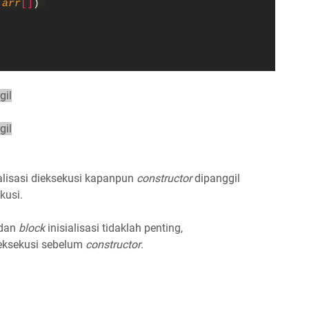
 
arr
[]
) 
gil
gil
alisasi dieksekusi kapanpun
constructor
dipanggil
kusi.
dan
block
inisialisasi tidaklah penting,
dieksekusi sebelum
constructor
.