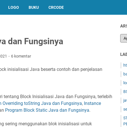
LOGO
BUKU
CRCODE
AR
ava dan Fungsinya
LA
 2021
6 komentar
h
lock inisialisasi Java beserta contoh dan penjelasan
b
l
B
 tentang Block Inisialisasi Java dan Fungsinya, terlebih
ja
 Overriding toString Java dan Fungsinya
,
Instance
s
dan
Program Block Static Java dan Fungsinya
.
S
sering menggunakan blok inisialisasi untuk
P