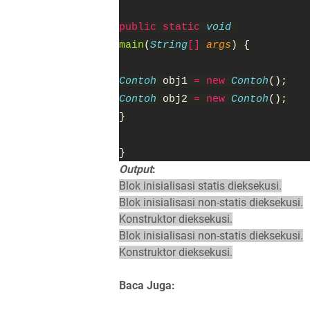
public static
void
main
(
String
[]
args
) {
Contoh
obj1
= new
Contoh
();
Contoh
obj2
= new
Contoh
();
}
}
Output
:
Blok inisialisasi statis dieksekusi.
Blok inisialisasi non-statis dieksekusi.
Konstruktor dieksekusi.
Blok inisialisasi non-statis dieksekusi.
Konstruktor dieksekusi.
Baca Juga: