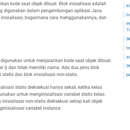
kan kode saat objek dibuat. Blok inisialisasi adalah
K
ring digunakan dalam pengembangan aplikasi Java.
Gs
k inisialisasi, bagaimana cara menggunakannya, dan
P
T
Sk
t
a
ng digunakan untuk menjalankan kode saat objek dibuat.
S
al {} dan tidak memiliki nama. Ada dua jenis blok
 statis dan blok inisialisasi non-statis.
b
ialisasi statis dieksekusi hanya sekali, ketika kelas
unakan untuk menginisialisasi variabel statis kelas.
 inisialisasi non-statis dieksekusi setiap kali objek
inisialisasi variabel instance.