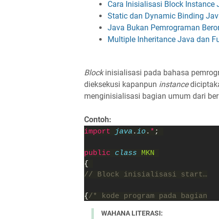
Cara Inisialisasi Block Instanc
Static dan Dynamic Binding Ja
Java Bukan Pemrograman Berori
Multiple Inheritance Java dan 
Block
inisialisasi pada bahasa pemro
dieksekusi kapanpun
instance
diciptak
menginisialisasi bagian umum dari ber
Contoh:
import 
java
.
io
.
*
; 
public 
class 
MKN 
{ 
// Block inisialisasi start…
{
/* kode program pada bagian
WAHANA LITERASI: