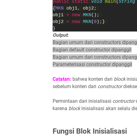
public static 
void 
main
(
String
{
MKN 
obj1, obj2; 
obj1 
= new 
MKN
(); 
obj2 
= new 
MKN
(
0
);} 
}
Output
:
Bagian umum dari constructors dipang
Bagian default constructor dipanggil
Bagian umum dari constructors dipang
Parameterisasi constructor dipanggil
Catatan:
bahwa konten dari
block
inisi
sebelum konten dari
constructor
diekse
Permintaan dari inisialisasi
contructor
karena
block
inisialisasi akan selalu 
Fungsi Blok Inisialisasi