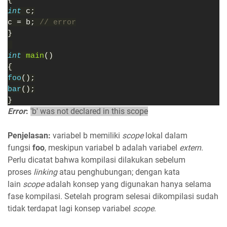
int 
c;
c = b; 
// error
}
int 
main
()
{
foo
();
bar
();
}
Error
:
'b' was not declared in this scope
Penjelasan:
variabel b memiliki
scope
lokal dalam
fungsi
foo
, meskipun variabel b adalah variabel
extern
.
Perlu dicatat bahwa kompilasi dilakukan sebelum
proses
linking
atau penghubungan; dengan kata
lain
scope
adalah konsep yang digunakan hanya selama
fase kompilasi. Setelah program selesai dikompilasi sudah
tidak terdapat lagi konsep variabel
scope
.