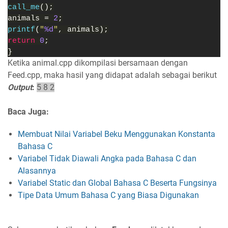
call_me
();
animals = 
2
;
printf
(
"
%d
"
, animals);
return 
0
;
}
Ketika animal.cpp dikompilasi bersamaan dengan
Feed.cpp, maka hasil yang didapat adalah sebagai berikut
Output
:
5 8 2
Baca Juga:
Membuat Nilai Variabel Beku Menggunakan Konstanta
Bahasa C
Variabel Tidak Diawali Angka pada Bahasa C dan
Alasannya
Variabel Static dan Global Bahasa C Beserta Fungsinya
Tipe Data Umum Bahasa C yang Biasa Digunakan