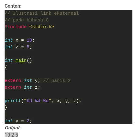
Contoh:
// Ilustrasi link eksternal
// pada bahasa C
#include 
<stdio.h>
int 
x = 
10
;
int 
z = 
5
;
int 
main
()
{
extern 
int 
y; 
// baris 2
extern 
int 
z;
printf
(
"
%d %d %d
"
, x, y, z);
}
int 
y = 
2
;
Output
:
10 2 5