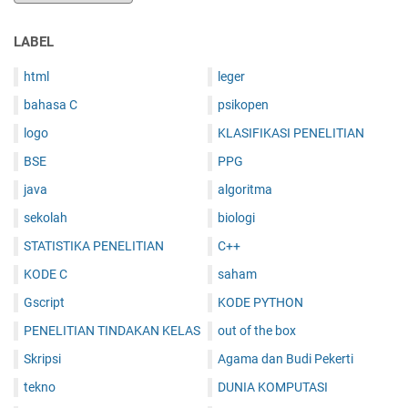
LABEL
html
leger
bahasa C
psikopen
logo
KLASIFIKASI PENELITIAN
BSE
PPG
java
algoritma
sekolah
biologi
STATISTIKA PENELITIAN
C++
KODE C
saham
Gscript
KODE PYTHON
PENELITIAN TINDAKAN KELAS
out of the box
Skripsi
Agama dan Budi Pekerti
tekno
DUNIA KOMPUTASI