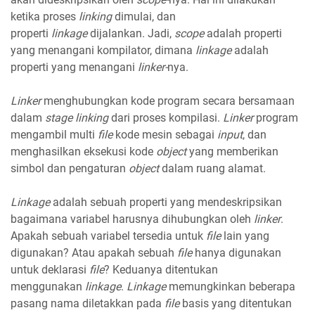
ketika proses
linking
dimulai, dan
properti
linkage
dijalankan. Jadi,
scope
adalah properti
yang menangani kompilator, dimana
linkage
adalah
properti yang menangani
linker-
nya.
Linker
menghubungkan kode program secara bersamaan
dalam
stage linking
dari proses kompilasi.
Linker
program
mengambil multi
file
kode mesin sebagai
input
, dan
menghasilkan eksekusi kode
object
yang memberikan
simbol dan pengaturan
object
dalam ruang alamat.
Linkage
adalah sebuah properti yang mendeskripsikan
bagaimana variabel harusnya dihubungkan oleh
linker
.
Apakah sebuah variabel tersedia untuk
file
lain yang
digunakan? Atau apakah sebuah
file
hanya digunakan
untuk deklarasi
file
? Keduanya ditentukan
menggunakan
linkage
.
Linkage
memungkinkan beberapa
pasang nama diletakkan pada
file
basis yang ditentukan