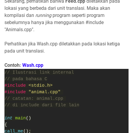
Sekarang, perhatikan bahwa
Feed.cpp
diletakkan pada
lokasi yang berbeda dari unit translasi. Maka akan
kompilasi dan
running
program seperti program
sebelumnya hanya jika menggunakan #include
"Animals.cpp".
Perhatikan jika Wash.cpp diletakkan pada lokasi ketiga
pada unit translasi.
Contoh:
Wash.cpp
// Ilustrasi link internal
// pada bahasa C
#include 
<stdio.h>
#include 
"animal.cpp" 
// catatan: animal.cpp 
// di include dari file lain
int 
main
()
{
call_me
();