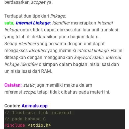
berdasarkan
scope
-nya.
Terdapat dua tipe dari
linkage
:
satu,
Internal Linkage
:
identifier
menerapkan
internal
linkage
untuk tidak dapat diakses dari luar unit translasi
yang telah di deklarasikan pada bagian dalam.
Setiap
identifier
yang bersama dengan unit dapat
mengakses
identifier
yang memiliki
internal linkage
. Hal ini
diterapkan dengan menggunakan
keyword static
.
Internal
linkage identifier
disimpan dalam bagian inisialisasi dan
uninisialisasi dari RAM.
Catatan:
static
juga memiliki makna dalam
referensi
scope
, tetapi tidak dibahas pada materi ini.
Contoh:
Animals.cpp
// Ilustrasi link internal 
// pada bahasa C
#include 
<stdio.h>