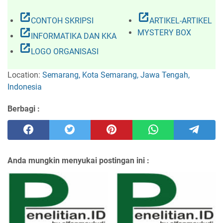
open_in_new
open_in_new
CONTOH SKRIPSI
ARTIKEL-ARTIKEL
open_in_new
MYSTERY BOX
INFORMATIKA DAN KKA
open_in_new
LOGO ORGANISASI
Location:
Semarang, Kota Semarang, Jawa Tengah,
Indonesia
Berbagi :
Anda mungkin menyukai postingan ini :