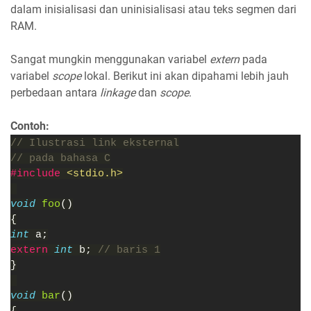
dalam inisialisasi dan uninisialisasi atau teks segmen dari
RAM.
Sangat mungkin menggunakan variabel
extern
pada
variabel
scope
lokal. Berikut ini akan dipahami lebih jauh
perbedaan antara
linkage
dan
scope
.
Contoh:
// Ilustrasi link eksternal
// pada bahasa C
#include 
<stdio.h>
void 
foo
()
{
int 
a;
extern 
int 
b; 
// baris 1
}
void 
bar
()
{