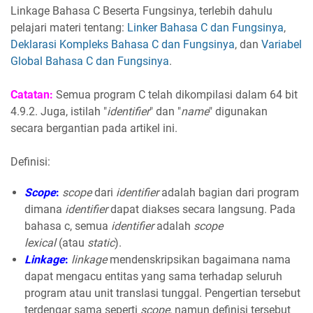
Linkage Bahasa C Beserta Fungsinya, terlebih dahulu
pelajari materi tentang:
Linker Bahasa C dan Fungsinya
,
Deklarasi Kompleks Bahasa C dan Fungsinya
, dan
Variabel
Global Bahasa C dan Fungsinya
.
Catatan:
Semua program C telah dikompilasi dalam 64 bit
4.9.2. Juga, istilah "
identifier
" dan "
name
" digunakan
secara bergantian pada artikel ini.
Definisi:
Scope
:
scope
dari
identifier
adalah bagian dari program
dimana
identifier
dapat diakses secara langsung. Pada
bahasa c, semua
identifier
adalah
scope
lexical
(atau
static
).
Linkage
:
linkage
mendenskripsikan bagaimana nama
dapat mengacu entitas yang sama terhadap seluruh
program atau unit translasi tunggal. Pengertian tersebut
terdengar sama seperti
scope
, namun definisi tersebut