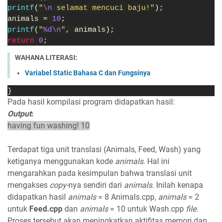
printf
(
"
\n 
selamat mencuci baju!"
);
animals = 
10
;
printf
(
"
%d\n
"
, animals);
return 
0
;
WAHANA LITERASI:
Variabel Static Bahasa C dan Fungsinya
}
Pada hasil kompilasi program didapatkan hasil:
Output
:
having fun washing! 10
Terdapat tiga unit translasi (Animals, Feed, Wash) yang
ketiganya menggunakan kode
animals
. Hal ini
mengarahkan pada kesimpulan bahwa translasi unit
mengakses
copy-
nya sendiri dari
animals
. Inilah kenapa
didapatkan hasil
animals
= 8 Animals.cpp,
animals
= 2
untuk
Feed.cpp
dan
animals
= 10 untuk Wash.cpp
file
.
Proses tersebut akan meningkatkan aktifitas memori dan