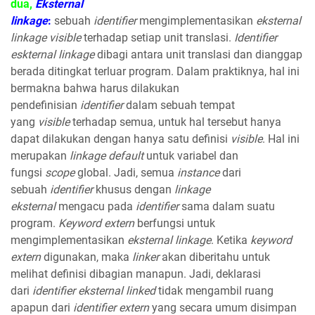
dua,
Eksternal
linkage
:
sebuah
identifier
mengimplementasikan
eksternal
linkage visible
terhadap setiap unit translasi.
Identifier
eskternal linkage
dibagi antara unit translasi dan dianggap
berada ditingkat terluar program. Dalam praktiknya, hal ini
bermakna bahwa harus dilakukan
pendefinisian
identifier
dalam sebuah tempat
yang
visible
terhadap semua, untuk hal tersebut hanya
dapat dilakukan dengan hanya satu definisi
visible
. Hal ini
merupakan
linkage default
untuk variabel dan
fungsi
scope
global. Jadi, semua
instance
dari
sebuah
identifier
khusus dengan
linkage
eksternal
mengacu pada
identifier
sama dalam suatu
program.
Keyword extern
berfungsi untuk
mengimplementasikan
eksternal linkage
. Ketika
keyword
extern
digunakan, maka
linker
akan diberitahu untuk
melihat definisi dibagian manapun. Jadi, deklarasi
dari
identifier eksternal linked
tidak mengambil ruang
apapun dari
identifier extern
yang secara umum disimpan