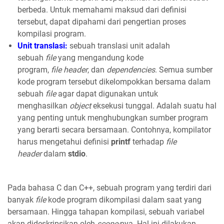
berbeda. Untuk memahami maksud dari definisi
tersebut, dapat dipahami dari pengertian proses
kompilasi program.
Unit translasi:
sebuah translasi unit adalah
sebuah
file
yang mengandung kode
program,
file
header
, dan
dependencies
. Semua sumber
kode program tersebut dikelompokkan bersama dalam
sebuah
file
agar dapat digunakan untuk
menghasilkan
object
eksekusi tunggal. Adalah suatu hal
yang penting untuk menghubungkan sumber program
yang berarti secara bersamaan. Contohnya, kompilator
harus mengetahui definisi
printf
terhadap
file
header
dalam
stdio
.
Pada bahasa C dan C++, sebuah program yang terdiri dari
banyak
file
kode program dikompilasi dalam saat yang
bersamaan. Hingga tahapan kompilasi, sebuah variabel
akan dideskripsikan oleh
scope-
nya. Hal ini dilakukan