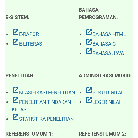
BAHASA
E-SISTEM:
PEMROGRAMAN:
open_in_new
open_in_new
E-RAPOR
BAHASA HTML
open_in_new
open_in_new
E-LITERASI
BAHASA C
open_in_new
BAHASA JAVA
PENELITIAN:
ADMINISTRASI MURID:
open_in_new
open_in_new
KLASIFIKASI PENELITIAN
BUKU DIGITAL
open_in_new
open_in_new
PENELITIAN TINDAKAN
LEGER NILAI
KELAS
open_in_new
STATISTIKA PENELITIAN
REFERENSI UMUM 1:
REFERENSI UMUM 2: