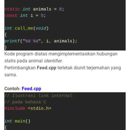
static 
int 
animals = 
8
;
const 
int 
i = 
5
;
int 
call_me
(
void
)
{
printf
(
"
%d %d
"
, i, animals);
}
Kode program diatas mengimplementasikan hubungan
statis pada animal
identifier
.
Pertimbangkan
Feed.cpp
terletak diunit terjemahan yang
sama.
Contoh:
Feed.cpp
// Ilustrasi link internal 
// pada bahasa C
#include 
<stdio.h>
int 
main
()
{