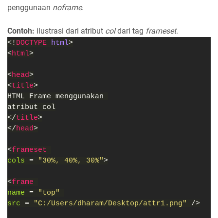
penggunaan
noframe
.
Contoh:
ilustrasi dari atribut
col
dari tag
frameset
.
<!
DOCTYPE 
html
>
<
html
>
<
head
>
<
title
>
HTML Frame menggunakan 
atribut col
</
title
>
</
head
>
<
frameset 
cols 
= 
"30%, 40%, 30%"
>
<
frame 
name 
= 
"top" 
src 
= 
"C:/Users/dharam/Desktop/attr1.png" 
/>