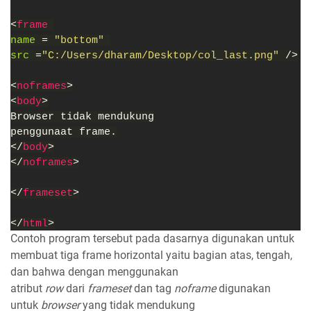
<
frame 
name 
= 
"bottom" 
src 
=
"C:/Users/dharam/Desktop/col_last.png" 
/>
<
noframes
>
<
body
>
Browser tidak mendukung
penggunaat frame.
</
body
>
</
noframes
>
</
frameset
>
</
html
>
Contoh program tersebut pada dasarnya digunakan untuk
membuat tiga frame horizontal yaitu bagian atas, tengah,
dan bahwa dengan menggunakan
atribut
row
dari
frameset
dan tag
noframe
digunakan
untuk
browser
yang tidak mendukung