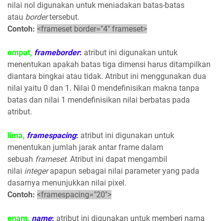
nilai nol digunakan untuk meniadakan batas-batas
atau
border
tersebut.
Contoh:
<frameset border="4" frameset>
empat,
frameborder
:
atribut ini digunakan untuk
menentukan apakah batas tiga dimensi harus ditampilkan
diantara bingkai atau tidak. Atribut ini menggunakan dua
nilai yaitu 0 dan 1. Nilai 0 mendefinisikan makna tanpa
batas dan nilai 1 mendefinisikan nilai berbatas pada
atribut.
lima,
framespacing
:
atribut ini digunakan untuk
menentukan jumlah jarak antar frame dalam
sebuah
frameset
. Atribut ini dapat mengambil
nilai
integer
apapun sebagai nilai parameter yang pada
dasarnya menunjukkan nilai pixel.
Contoh:
<framespacing="20">
enam,
name
:
atribut ini digunakan untuk memberi nama