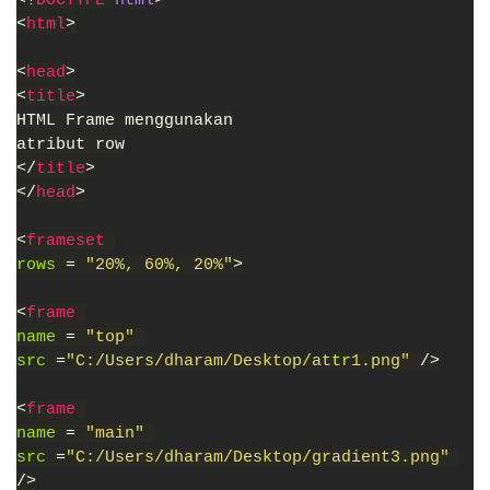
<!
DOCTYPE 
html
>
<
html
>
<
head
>
<
title
>
HTML Frame menggunakan
atribut row
</
title
>
</
head
>
<
frameset 
rows 
= 
"20%, 60%, 20%"
>
<
frame 
name 
= 
"top" 
src 
=
"C:/Users/dharam/Desktop/attr1.png" 
/>
<
frame 
name 
= 
"main" 
src 
=
"C:/Users/dharam/Desktop/gradient3.png" 
/>