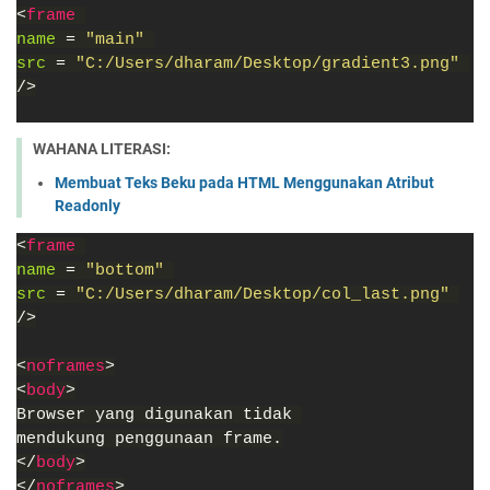
<
frame 
name 
= 
"main" 
src 
= 
"C:/Users/dharam/Desktop/gradient3.png" 
/>
WAHANA LITERASI:
Membuat Teks Beku pada HTML Menggunakan Atribut
Readonly
<
frame 
name 
= 
"bottom" 
src 
= 
"C:/Users/dharam/Desktop/col_last.png" 
/>
<
noframes
>
<
body
>
Browser yang digunakan tidak 
mendukung penggunaan frame.
</
body
>
</
noframes
>