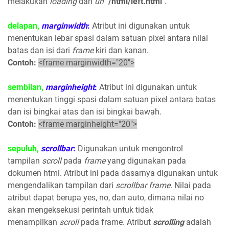
melakukan
loading
dari
url
"
/html/left.html
".
delapan,
marginwidth
:
Atribut ini digunakan untuk
menentukan lebar spasi dalam satuan pixel antara nilai
batas dan isi dari
frame
kiri dan kanan.
Contoh:
<frame marginwidth="20">
sembilan,
marginheight
:
Atribut ini digunakan untuk
menentukan tinggi spasi dalam satuan pixel antara batas
dan isi bingkai atas dan isi bingkai bawah.
Contoh:
<frame marginheight="20">
sepuluh,
scrollbar
:
Digunakan untuk mengontrol
tampilan
scroll
pada
frame
yang digunakan pada
dokumen html. Atribut ini pada dasarnya digunakan untuk
mengendalikan tampilan dari
scrollbar
frame
. Nilai pada
atribut dapat berupa yes, no, dan auto, dimana nilai no
akan mengeksekusi perintah untuk tidak
menampilkan
scroll
pada frame. Atribut
scrolling
adalah