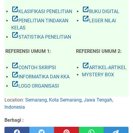
open_in_new
open_in_new
KLASIFIKASI PENELITIAN
BUKU DIGITAL
open_in_new
open_in_new
PENELITIAN TINDAKAN
LEGER NILAI
KELAS
open_in_new
STATISTIKA PENELITIAN
REFERENSI UMUM 1:
REFERENSI UMUM 2:
open_in_new
open_in_new
CONTOH SKRIPSI
ARTIKEL-ARTIKEL
open_in_new
MYSTERY BOX
INFORMATIKA DAN KKA
open_in_new
LOGO ORGANISASI
Location:
Semarang, Kota Semarang, Jawa Tengah,
Indonesia
Berbagi :