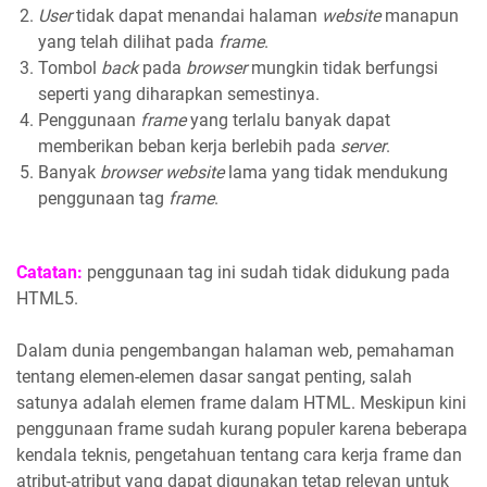
User
tidak dapat menandai halaman
website
manapun
yang telah dilihat pada
frame
.
Tombol
back
pada
browser
mungkin tidak berfungsi
seperti yang diharapkan semestinya.
Penggunaan
frame
yang terlalu banyak dapat
memberikan beban kerja berlebih pada
server
.
Banyak
browser website
lama yang tidak mendukung
penggunaan tag
frame
.
Catatan:
penggunaan tag ini sudah tidak didukung pada
HTML5.
Dalam dunia pengembangan halaman web, pemahaman
tentang elemen-elemen dasar sangat penting, salah
satunya adalah elemen frame dalam HTML. Meskipun kini
penggunaan frame sudah kurang populer karena beberapa
kendala teknis, pengetahuan tentang cara kerja frame dan
atribut-atribut yang dapat digunakan tetap relevan untuk