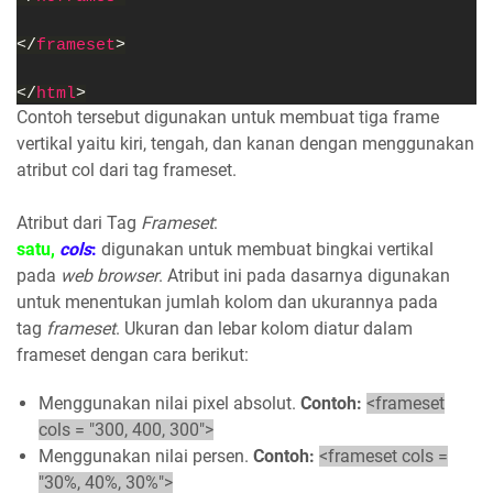
</
frameset
>
</
html
>
Contoh tersebut digunakan untuk membuat tiga frame
vertikal yaitu kiri, tengah, dan kanan dengan menggunakan
atribut col dari tag frameset.
Atribut dari Tag
Frameset
:
satu,
cols
:
digunakan untuk membuat bingkai vertikal
pada
web browser
. Atribut ini pada dasarnya digunakan
untuk menentukan jumlah kolom dan ukurannya pada
tag
frameset
. Ukuran dan lebar kolom diatur dalam
frameset dengan cara berikut:
Menggunakan nilai pixel absolut.
Contoh:
<frameset
cols = "300, 400, 300">
Menggunakan nilai persen.
Contoh:
<frameset cols =
"30%, 40%, 30%">