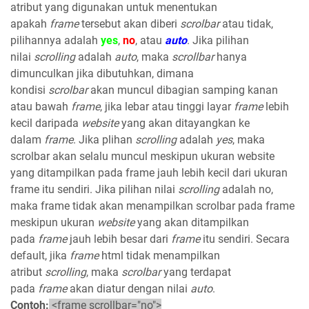
atribut yang digunakan untuk menentukan
apakah
frame
tersebut akan diberi
scrolbar
atau tidak,
pilihannya adalah
yes
,
no
, atau
auto
. Jika pilihan
nilai
scrolling
adalah
auto
, maka
scrollbar
hanya
dimunculkan jika dibutuhkan, dimana
kondisi
scrolbar
akan muncul dibagian samping kanan
atau bawah
frame
, jika lebar atau tinggi layar
frame
lebih
kecil daripada
website
yang akan ditayangkan ke
dalam
frame
. Jika plihan
scrolling
adalah
yes
, maka
scrolbar akan selalu muncul meskipun ukuran website
yang ditampilkan pada frame jauh lebih kecil dari ukuran
frame itu sendiri. Jika pilihan nilai
scrolling
adalah no,
maka frame tidak akan menampilkan scrolbar pada frame
meskipun ukuran
website
yang akan ditampilkan
pada
frame
jauh lebih besar dari
frame
itu sendiri. Secara
default, jika
frame
html tidak menampilkan
atribut
scrolling
, maka
scrolbar
yang terdapat
pada
frame
akan diatur dengan nilai
auto
.
Contoh:
<frame scrollbar="no">