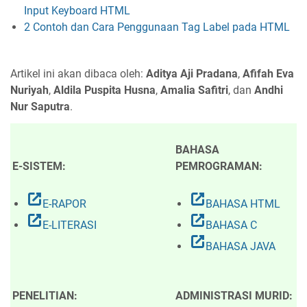
Input Keyboard HTML
2 Contoh dan Cara Penggunaan Tag Label pada HTML
Artikel ini akan dibaca oleh:
Aditya Aji Pradana
,
Afifah Eva
Nuriyah
,
Aldila Puspita Husna
,
Amalia Safitri
, dan
Andhi
Nur Saputra
.
BAHASA
E-SISTEM:
PEMROGRAMAN:
open_in_new
open_in_new
E-RAPOR
BAHASA HTML
open_in_new
open_in_new
E-LITERASI
BAHASA C
open_in_new
BAHASA JAVA
PENELITIAN:
ADMINISTRASI MURID: