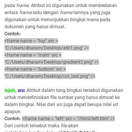
pada
frame
. Atribut ini digunakan untuk membedakan
antara
frame
satu dengan
frame
lainnya yang juga
digunakan untuk menunjukkan bingkai mana pada
dokumen yang harus dimuat.
Contoh:
<frame name = "top" src =
"C:/Users/dharam/Desktop/attr1.png" />
<frame name = "main" src =
"C:/Users/dharam/Desktop/gradient3.png" />
<frame name = "bottom" src =
"C:/Users/dharam/Desktop/col_last.png" />
tujuh,
src
:
Atribut dalam tang bingkai tersebut digunakan
untuk mendefinisikan file sumber yang harus dimuat ke
dalam bingkai. Nilai dari
src
juga dapat berupa nilai url
apapun.
Contoh:
<frame name = "left" src = "/html/left.htm" />
Dari contoh tersebut maka
file
akan