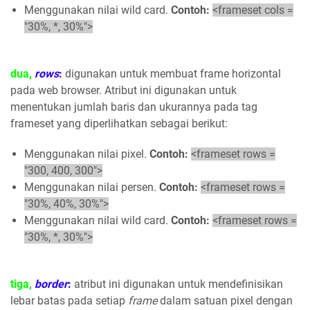
Menggunakan nilai wild card.
Contoh:
<frameset cols =
"30%, *, 30%">
dua,
rows
:
digunakan untuk membuat frame horizontal
pada web browser. Atribut ini digunakan untuk
menentukan jumlah baris dan ukurannya pada tag
frameset yang diperlihatkan sebagai berikut:
Menggunakan nilai pixel.
Contoh:
<frameset rows =
"300, 400, 300">
Menggunakan nilai persen.
Contoh:
<frameset rows =
"30%, 40%, 30%">
Menggunakan nilai wild card.
Contoh:
<frameset rows =
"30%, *, 30%">
tiga,
border
:
atribut ini digunakan untuk mendefinisikan
lebar batas pada setiap
frame
dalam satuan pixel dengan