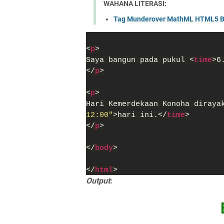
WAHANA LITERASI:
Tag Munderover MathML HTML5 B
<
p
>
Saya bangun pada pukul <
time
>6
</
p
>
<
p
>
Hari Kemerdekaan Konoha diraya
12:00"
>hari ini.</
time
>
</
p
>
</
body
>
</
html
>
Output
: