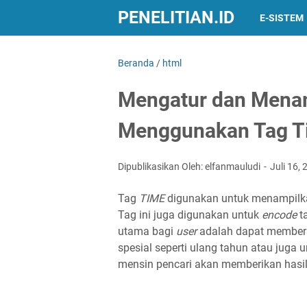
PENELITIAN.ID
E-SISTEM
Beranda
/
html
Mengatur dan Mena
Menggunakan Tag T
Dipublikasikan Oleh: elfanmauludi
Juli 16,
Tag
TIME
digunakan untuk menampilka
Tag ini juga digunakan untuk
encode
t
utama bagi
user
adalah dapat memberi
spesial seperti ulang tahun atau juga
mensin pencari akan memberikan hasil