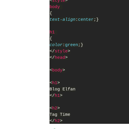
<
style
>
body 
{
text-align
:
center
;}
h1 
{
color
:
green
;}
</
style
>
</
head
>
<
body
>
<
h1
>
Blog Elfan
</
h1
>
<
h2
>
Tag Time
</
h2
>