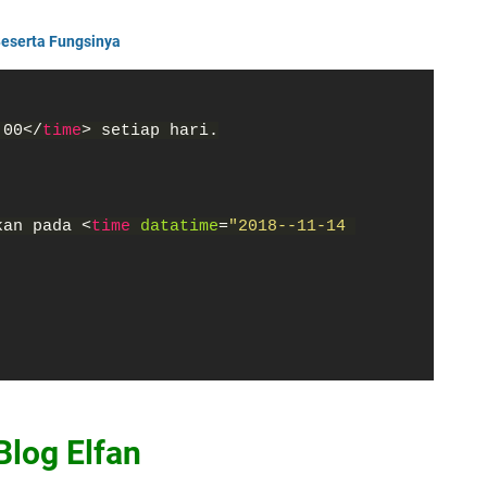
eserta Fungsinya
.00</
time
> setiap hari.
kan pada <
time 
datatime
=
"2018--11-14 
Blog Elfan