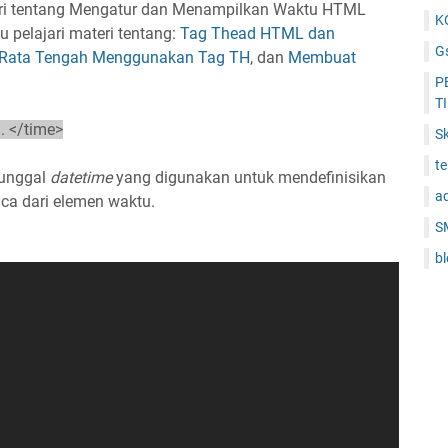
ri tentang Mengatur dan Menampilkan Waktu HTML
K
 pelajari materi tentang:
Tag Thead HTML dan
Gs
Rata Tengah Menggunakan Tag TH
, dan
Membuat
.
P
T
. </time>
Sk
t
tunggal
datetime
yang digunakan untuk mendefinisikan
a
ca dari elemen waktu.
S
b