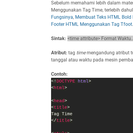
Sebelum memahami lebih dalam mate
Menggunakan Tag Time, terlebih dahulu
Fungsinya
,
Membuat Teks HTML Bold 
Footer HTML Menggunakan Tag Tfoot
Sintak:
<time attribute> Format Waktu..
Atribut:
tag
time
mengandung atribut 
tanggal atau waktu pada mesin pemba
Contoh:
<!
DOCTYPE 
html
>
<
html
>
<
head
>
<
title
>
Tag Time
</
title
>