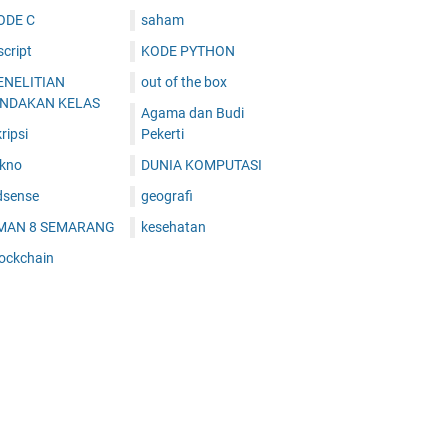
ODE C
saham
cript
KODE PYTHON
ENELITIAN
out of the box
INDAKAN KELAS
Agama dan Budi
ripsi
Pekerti
ekno
DUNIA KOMPUTASI
dsense
geografi
MAN 8 SEMARANG
kesehatan
lockchain