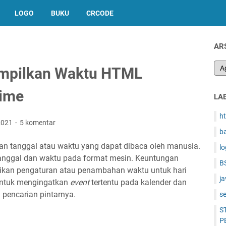
LOGO
BUKU
CRCODE
AR
mpilkan Waktu HTML
ime
LA
h
 2021
5 komentar
b
n tanggal atau waktu yang dapat dibaca oleh manusia.
l
anggal dan waktu pada format mesin. Keuntungan
B
kan pengaturan atau penambahan waktu untuk hari
ja
 untuk mengingatkan
event
tertentu pada kalender dan
 pencarian pintarnya.
s
S
P