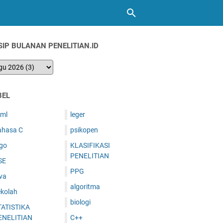
SIP BULANAN PENELITIAN.ID
BEL
tml
leger
ahasa C
psikopen
ogo
KLASIFIKASI
PENELITIAN
SE
PPG
va
algoritma
ekolah
biologi
TATISTIKA
ENELITIAN
C++