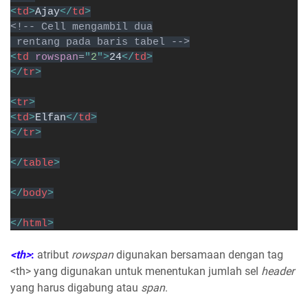
<
td
>
Ajay
</
td
>
<!-- Cell mengambil dua
 rentang pada baris tabel -->
<
td 
rowspan
=
"
2
">
24
</
td
>
</
tr
>
<
tr
>
<
td
>
Elfan
</
td
>
</
tr
>
</
table
>
</
body
>
</
html
>
<th>
:
atribut
rowspan
digunakan bersamaan dengan tag
<th> yang digunakan untuk menentukan jumlah sel
header
yang harus digabung atau
span
.