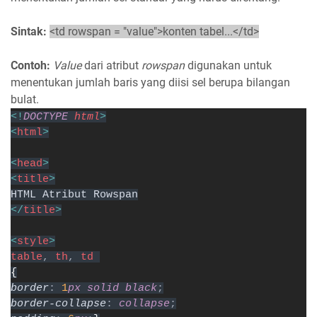
Sintak:
<td rowspan = "value">konten tabel...</td>
Contoh:
Value
dari atribut
rowspan
digunakan untuk
menentukan jumlah baris yang diisi sel berupa bilangan
bulat.
<!
DOCTYPE 
html
>
<
html
>
<
head
>
<
title
>
HTML Atribut Rowspan
</
title
>
<
style
>
table
, 
th
, 
td 
{
border
: 
1
px solid black
;
border-collapse
: 
collapse
;