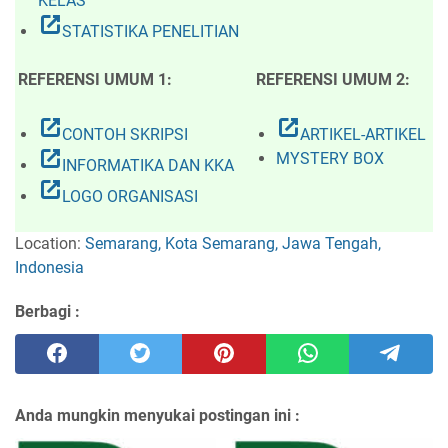
KELAS
open_in_new
STATISTIKA PENELITIAN
REFERENSI UMUM 1:
REFERENSI UMUM 2:
open_in_new
open_in_new
CONTOH SKRIPSI
ARTIKEL-ARTIKEL
open_in_new
MYSTERY BOX
INFORMATIKA DAN KKA
open_in_new
LOGO ORGANISASI
Location:
Semarang, Kota Semarang, Jawa Tengah,
Indonesia
Berbagi :
Anda mungkin menyukai postingan ini :