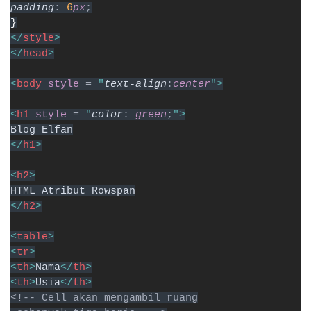
padding
: 
6
px
;
}
</
style
>
</
head
>
<
body 
style 
= 
"
text-align
:
center
">
<
h1 
style 
= 
"
color
: 
green
;
">
Blog Elfan
</
h1
>
<
h2
>
HTML Atribut Rowspan
</
h2
>
<
table
>
<
tr
>
<
th
>
Nama
</
th
>
<
th
>
Usia
</
th
>
<!-- Cell akan mengambil ruang