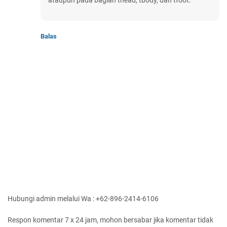
ataupun pada bagian thead, tbody, dan tfoot.
Balas
Hubungi admin melalui Wa : +62-896-2414-6106
Respon komentar 7 x 24 jam, mohon bersabar jika komentar tidak