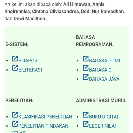
Artikel ini akan dibaca oleh:
Ali Himawan
,
Annis
Khoirunnisa
,
Cintana Oliviasandrea
,
Dedi Nur Ramadhan
,
dan
Dewi Masithoh
.
BAHASA
E-SISTEM:
PEMROGRAMAN:
open_in_new
open_in_new
E-RAPOR
BAHASA HTML
open_in_new
open_in_new
E-LITERASI
BAHASA C
open_in_new
BAHASA JAVA
PENELITIAN:
ADMINISTRASI MURID:
open_in_new
open_in_new
KLASIFIKASI PENELITIAN
BUKU DIGITAL
open_in_new
open_in_new
PENELITIAN TINDAKAN
LEGER NILAI