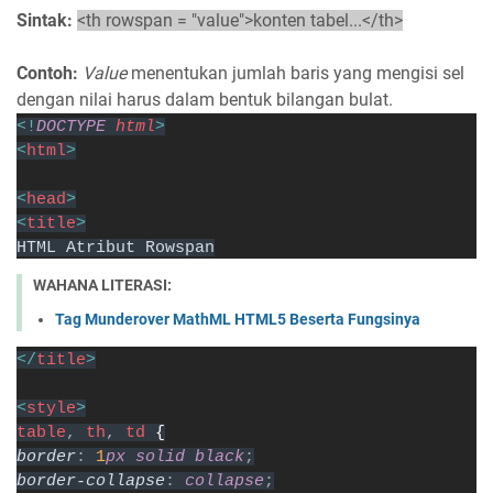
Sintak:
<th rowspan = "value">konten tabel...</th>
Contoh:
Value
menentukan jumlah baris yang mengisi sel
dengan nilai harus dalam bentuk bilangan bulat.
<!
DOCTYPE 
html
>
<
html
>
<
head
>
<
title
>
HTML Atribut Rowspan
WAHANA LITERASI:
Tag Munderover MathML HTML5 Beserta Fungsinya
</
title
>
<
style
>
table
, 
th
, 
td 
{
border
: 
1
px solid black
;
border-collapse
: 
collapse
;