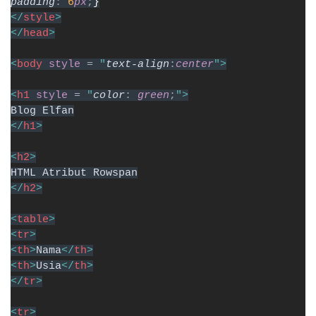
padding
: 
6
px
;
}
</
style
>
</
head
>
<
body 
style 
= 
"
text-align
:
center
">
<
h1 
style 
= 
"
color
: 
green
;
">
Blog Elfan
</
h1
>
<
h2
>
HTML Atribut Rowspan
</
h2
>
<
table
>
<
tr
>
<
th
>
Nama
</
th
>
<
th
>
Usia
</
th
>
</
tr
>
<
tr
>