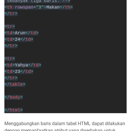
 sebanyak tiga baris. -->
<
th 
rowspan
=
"
3
">
Makan
</
th
>
</
tr
>
<
tr
>
<
td
>
Arun
</
td
>
<
td
>
24
</
td
>
</
tr
>
<
tr
>
<
td
>
Yahya
</
td
>
<
td
>
23
</
td
>
</
tr
>
</
table
>
</
body
>
</
html
>
Menggabungkan baris dalam tabel HTML dapat dilakukan
dengan memanfaatkan atribut yang disediakan untuk