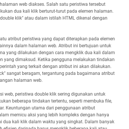
 halaman web diakses. Salah satu peristiwa tersebut
kukan dua kali klik berturut-turut pada elemen halaman.
 "double klik" atau dalam istilah HTML dikenal dengan
atu atribut peristiwa yang dapat diterapkan pada elemen
lainnya dalam halaman web. Atribut ini bertujuan untuk
na yang dilakukan dengan cara mengklik dua kali dalam
en yang dimaksud. Ketika pengguna melakukan tindakan
 perintah yang terkait dengan atribut ini akan dilakukan.
ick" sangat beragam, tergantung pada bagaimana atribut
bangan halaman web.
i web, peristiwa double klik sering digunakan untuk
n beberapa tindakan tertentu, seperti membuka file,
ar. Keuntungan utama dari penggunaan atribut
alam memicu aksi yang lebih kompleks dengan hanya
ni dua kali klik dalam waktu yang singkat. Dalam banyak
bih efisien daripada harus mengklik beberapa kali atau