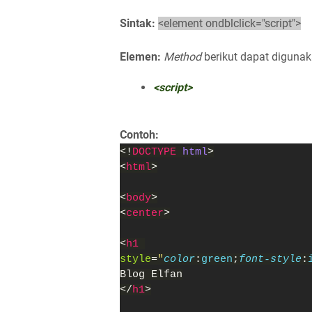
Sintak:
<element ondblclick="script">
Elemen:
Method
berikut dapat digunak
<script>
Contoh:
<!
DOCTYPE 
html
>
<
html
>
<
body
>
<
center
>
<
h1 
style
=
"
color
:
green
;
font-style
:
Blog Elfan
</
h1
>