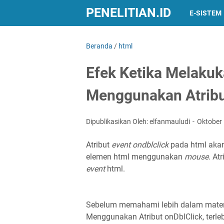
PENELITIAN.ID
E-SISTEM
Beranda
/
html
Efek Ketika Melaku
Menggunakan Atribu
Dipublikasikan Oleh: elfanmauludi
Oktober
Atribut
event ondblclick
pada html akan
elemen html menggunakan
mouse
. At
event
html.
Sebelum memahami lebih dalam materi
Menggunakan Atribut onDblClick, terleb