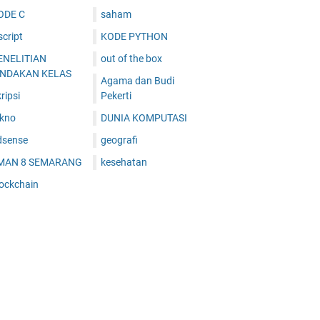
ODE C
saham
cript
KODE PYTHON
ENELITIAN
out of the box
INDAKAN KELAS
Agama dan Budi
ripsi
Pekerti
ekno
DUNIA KOMPUTASI
dsense
geografi
MAN 8 SEMARANG
kesehatan
lockchain