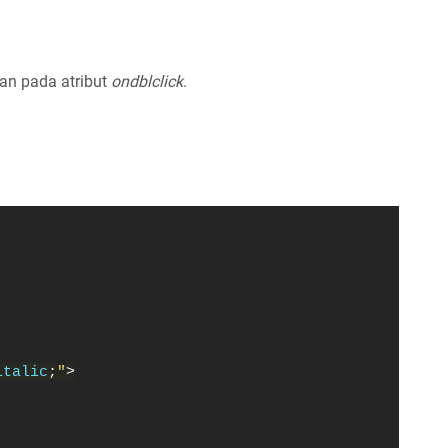
an pada atribut
ondblclick
.
italic
;
"
>