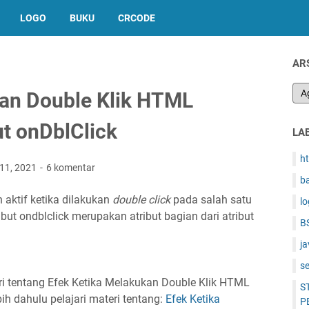
LOGO
BUKU
CRCODE
AR
kan Double Klik HTML
t onDblClick
LA
h
 11, 2021
6 komentar
b
 aktif ketika dilakukan
double click
pada salah satu
l
ribut ondblclick merupakan atribut bagian dari atribut
B
ja
s
 tentang Efek Ketika Melakukan Double Klik HTML
S
ih dahulu pelajari materi tentang:
Efek Ketika
P