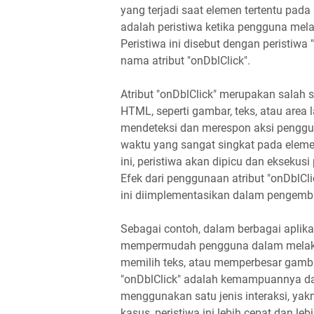
yang terjadi saat elemen tertentu pada
adalah peristiwa ketika pengguna mela
Peristiwa ini disebut dengan peristiwa
nama atribut "onDblClick".
Atribut "onDblClick" merupakan salah s
HTML, seperti gambar, teks, atau area 
mendeteksi dan merespon aksi penggu
waktu yang sangat singkat pada elem
ini, peristiwa akan dipicu dan eksekusi
Efek dari penggunaan atribut "onDblCl
ini diimplementasikan dalam pengem
Sebagai contoh, dalam berbagai aplikas
mempermudah pengguna dalam melakuka
memilih teks, atau memperbesar gamb
"onDblClick" adalah kemampuannya d
menggunakan satu jenis interaksi, yak
kasus, peristiwa ini lebih cepat dan le