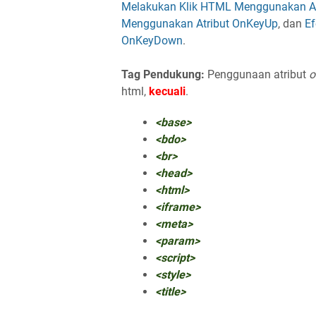
Melakukan Klik HTML Menggunakan At
Menggunakan Atribut OnKeyUp
, dan
E
OnKeyDown
.
Tag Pendukung:
Penggunaan atribut
o
html,
kecuali
.
<base>
<bdo>
<br>
<head>
<html>
<iframe>
<meta>
<param>
<script>
<style>
<title>