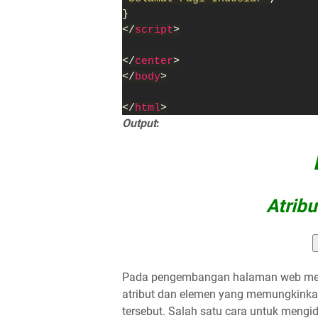
}
</
script
>
</
center
>
</
body
>
</
html
>
Output
:
Atribu
Pada pengembangan halaman web men
atribut dan elemen yang memungkinka
tersebut. Salah satu cara untuk mengid