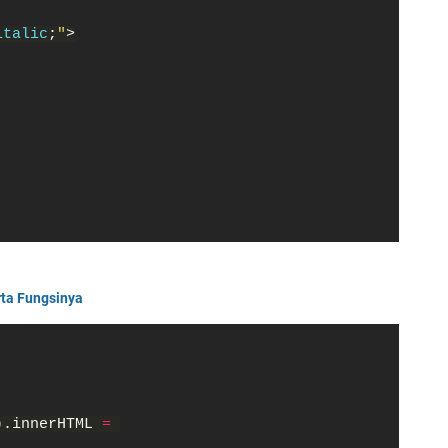
italic
;
"
>
ta Fungsinya
).innerHTML 
= 