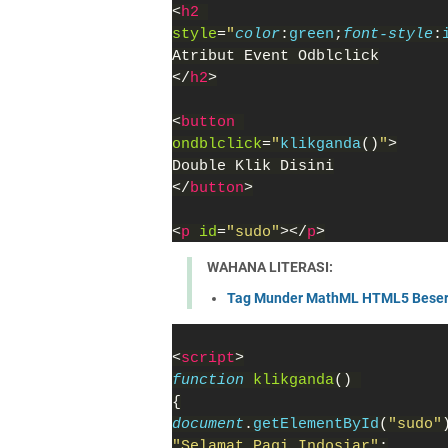
<
h2 
style
=
"
color
:
green
;
font-style
:
Atribut Event Odblclick
</
h2
>
<
button 
ondblclick
=
"
klikganda
()
"
>
Double Klik Disini
</
button
>
<
p 
id
=
"sudo"
></
p
>
WAHANA LITERASI:
Tag Munder MathML HTML5 Beser
<
script
>
function 
klikganda
() 
{
document
.
getElementById
(
"sudo"
"Selamat Pagi Indosiar"
;