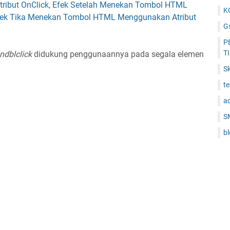
ribut OnClick
,
Efek Setelah Menekan Tombol HTML
K
fek Tika Menekan Tombol HTML Menggunakan Atribut
Gs
P
T
ndblclick
didukung penggunaannya pada segala elemen
Sk
t
a
S
b