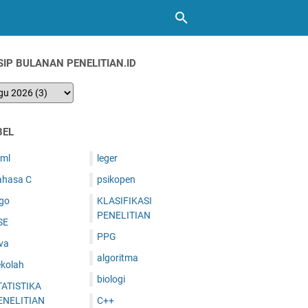
SIP BULANAN PENELITIAN.ID
BEL
tml
leger
ahasa C
psikopen
ogo
KLASIFIKASI
PENELITIAN
SE
PPG
va
algoritma
ekolah
biologi
TATISTIKA
ENELITIAN
C++