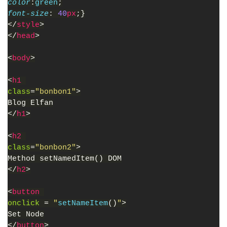
color
:
green
;
font-size
: 
40
px
;}
</
style
>
</
head
>
<
body
>
<
h1 
class
=
"bonbon1"
>
Blog Elfan
</
h1
>
<
h2 
class
=
"bonbon2"
>
Method setNamedItem() DOM
</
h2
>
<
button 
onclick 
= 
"
setNameItem
()
"
>
Set Node
</
button
>