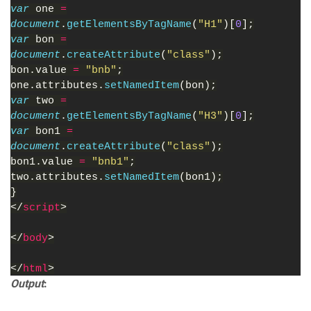
var 
one 
=
document
.
getElementsByTagName
(
"H1"
)[
0
];
var 
bon 
=
document
.
createAttribute
(
"class"
);
bon.value 
= 
"bnb"
;
one.attributes.
setNamedItem
(bon);
var 
two 
=
document
.
getElementsByTagName
(
"H3"
)[
0
];
var 
bon1 
=
document
.
createAttribute
(
"class"
);
bon1.value 
= 
"bnb1"
;
two.attributes.
setNamedItem
(bon1);
}
</
script
>
</
body
>
</
html
>
Output
: