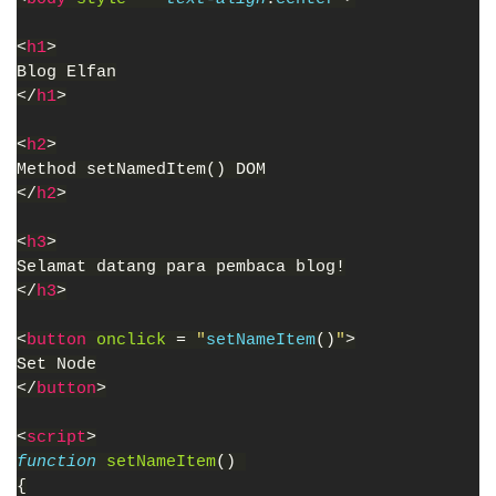
<
h1
>
Blog Elfan
</
h1
>
<
h2
>
Method setNamedItem() DOM
</
h2
>
<
h3
>
Selamat datang para pembaca blog!
</
h3
>
<
button 
onclick 
= 
"
setNameItem
()
"
>
Set Node
</
button
>
<
script
>
function 
setNameItem
() 
{