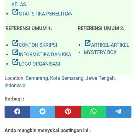
KELAS
open_in_new
STATISTIKA PENELITIAN
REFERENSI UMUM 1:
REFERENSI UMUM 2:
open_in_new
open_in_new
CONTOH SKRIPSI
ARTIKEL-ARTIKEL
open_in_new
MYSTERY BOX
INFORMATIKA DAN KKA
open_in_new
LOGO ORGANISASI
Location:
Semarang, Kota Semarang, Jawa Tengah,
Indonesia
Berbagi :
Anda mungkin menyukai postingan ini :