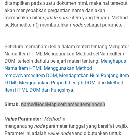
ditampilkan pada suatu dokumen html, maka hal tersebut
akan menyebabkan pergantian nama dan akan
memberikan nilai
update name
item yang terbaru. Method
setNamedItem() membutuhkan
node
sebagai parameter.
Sebelum memahami lebih dalam materi tentang Mengatur
Nama Item HTML Menggunakan Method setNamedItem
DOM, terlebih dahulu pelajari materi tentang:
Menghapus
Nama Item HTML Menggunakan Method
removeNamedItem DOM
,
Mendapatkan Nilai Panjang Item
HTML Menggunakan Properti Length DOM
, dan
Method
Item HTML DOM dan Fungsinya
.
Sintak:
namedNodeMap.setNamedItem( node )
Value
Parameter:
Method
ini
mengandung
node
parameter tunggal yang bersifat wajib.
Paramter ini adalah
value node
yang dibutuhkan untuk