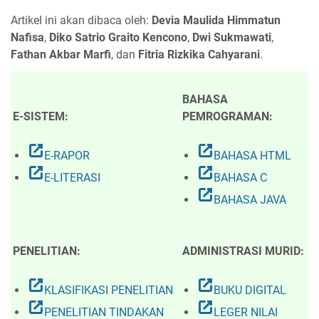
Artikel ini akan dibaca oleh:
Devia Maulida Himmatun
Nafisa
,
Diko Satrio Graito Kencono
,
Dwi Sukmawati
,
Fathan Akbar Marfi
, dan
Fitria Rizkika Cahyarani
.
BAHASA
E-SISTEM:
PEMROGRAMAN:
open_in_new
open_in_new
E-RAPOR
BAHASA HTML
open_in_new
open_in_new
E-LITERASI
BAHASA C
open_in_new
BAHASA JAVA
PENELITIAN:
ADMINISTRASI MURID:
open_in_new
open_in_new
KLASIFIKASI PENELITIAN
BUKU DIGITAL
open_in_new
open_in_new
PENELITIAN TINDAKAN
LEGER NILAI