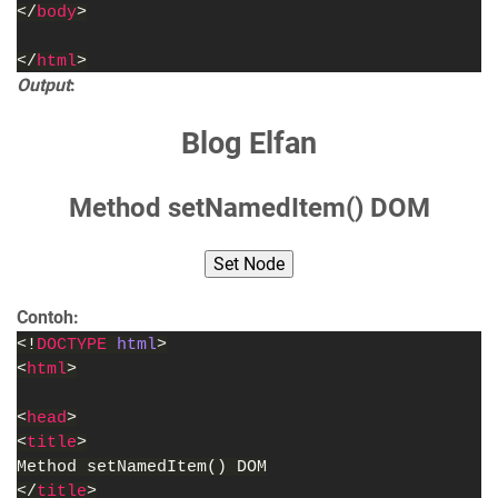
</
body
>
</
html
>
Output
:
Blog Elfan
Method setNamedItem() DOM
Set Node
Contoh:
<!
DOCTYPE 
html
>
<
html
>
<
head
>
<
title
>
Method setNamedItem() DOM
</
title
>