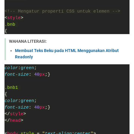
<!-- Mengatur properti CSS untuk elemen -->
<
style
>
.bnb 
{
WAHANA LITERASI:
Membuat Teks Beku pada HTML Menggunakan Atribut
Readonly
color
:
green
;
font-size
: 
40
px
;}
.bnb1 
{
color
:
green
;
font-size
: 
40
px
;}
</
style
>
</
head
>
<
body 
style 
= 
"
text-align
:
center
"
>