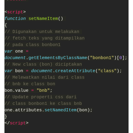
<
script
>
function 
setNameItem
() 
{
// Digunakan untuk melakukan 
// fetch teks yang ditampilkan
// pada class bonbon1
var 
one 
=
document
.
getElementsByClassName
(
"bonbon1"
)[
0
];
// New class (bon) diciptakan
var 
bon 
= 
document
.
createAttribute
(
"class"
);
// Melewatkan nilai dari class
// bnb ke class bon
bon.value 
= 
"bnb"
;
// Update properti css dari
// class bonbon1 ke class bnb
one.attributes.
setNamedItem
(bon);
}
</
script
>