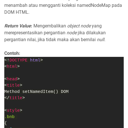
menambah atau mengganti koleksi namedNodeMap pada
DOM HTML.
Return Value
:
Mengembalikan
object node
yang
merepresentasikan pergantian
node
jika dilakukan
pergantian nilai, jika tidak maka akan bernilai
null
.
Contoh:
<!
DOCTYPE 
html
>
<
html
>
<
head
>
<
title
>
Method setNamedItem() DOM
</
title
>
<
style
>
.bnb 
{