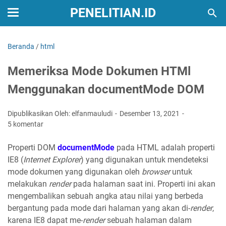
PENELITIAN.ID
Beranda
/
html
Memeriksa Mode Dokumen HTMl
Menggunakan documentMode DOM
Dipublikasikan Oleh: elfanmauludi
Desember 13, 2021
5 komentar
Properti DOM
documentMode
pada HTML adalah properti
IE8 (
Internet Explorer
) yang digunakan untuk mendeteksi
mode dokumen yang digunakan oleh
browser
untuk
melakukan
render
pada halaman saat ini. Properti ini akan
mengembalikan sebuah angka atau nilai yang berbeda
bergantung pada mode dari halaman yang akan di-
render
,
karena IE8 dapat me-
render
sebuah halaman dalam