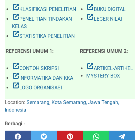
open_in_new
open_in_new
KLASIFIKASI PENELITIAN
BUKU DIGITAL
open_in_new
open_in_new
PENELITIAN TINDAKAN
LEGER NILAI
KELAS
open_in_new
STATISTIKA PENELITIAN
REFERENSI UMUM 1:
REFERENSI UMUM 2:
open_in_new
open_in_new
CONTOH SKRIPSI
ARTIKEL-ARTIKEL
open_in_new
MYSTERY BOX
INFORMATIKA DAN KKA
open_in_new
LOGO ORGANISASI
Location:
Semarang, Kota Semarang, Jawa Tengah,
Indonesia
Berbagi :