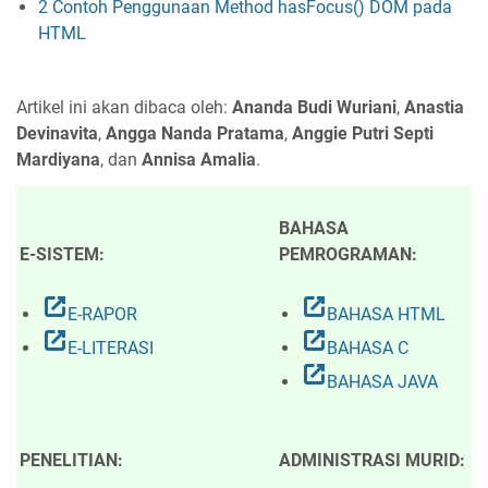
2 Contoh Penggunaan Method hasFocus() DOM pada
HTML
Artikel ini akan dibaca oleh:
Ananda Budi Wuriani
,
Anastia
Devinavita
,
Angga Nanda Pratama
,
Anggie Putri Septi
Mardiyana
, dan
Annisa Amalia
.
BAHASA
E-SISTEM:
PEMROGRAMAN:
open_in_new
open_in_new
E-RAPOR
BAHASA HTML
open_in_new
open_in_new
E-LITERASI
BAHASA C
open_in_new
BAHASA JAVA
PENELITIAN:
ADMINISTRASI MURID: