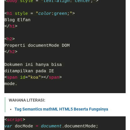
<
body 
style 
= 
"
text-align
: 
center
;
"
>
<
h1 
style 
= 
"
color
:
green
;
"
>
Blog Elfan
</
h1
>
<
h2
>
Properti documentMode DOM
</
h2
>
Dokumen ini hanya bisa 
ditampilkan pada IE
<
span 
id
=
"koa"
></
span
>
mode.
WAHANA LITERASI:
Tag Semantics mathML HTML5 Beserta Fungsinya
<
script
>
var 
docMode 
= 
document
.documentMode;