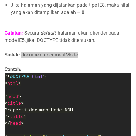
Jika halaman yang dijalankan pada tipe IE8, maka nilai
yang akan ditampilkan adalah – 8.
Catatan:
Secara
default
, halaman akan dirender pada
mode IE5, jika !DOCTYPE tidak ditentukan.
Sintak:
document.documentMode
Contoh:
<!
DOCTYPE 
html
>
<
html
>
<
head
>
<
title
>
Properti documentMode DOM
</
title
>
</
head
>