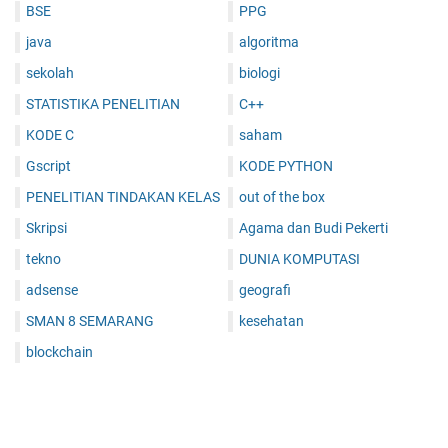
BSE
PPG
java
algoritma
sekolah
biologi
STATISTIKA PENELITIAN
C++
KODE C
saham
Gscript
KODE PYTHON
PENELITIAN TINDAKAN KELAS
out of the box
Skripsi
Agama dan Budi Pekerti
tekno
DUNIA KOMPUTASI
adsense
geografi
SMAN 8 SEMARANG
kesehatan
blockchain