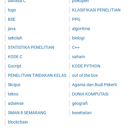
bahasa C
psikopen
logo
KLASIFIKASI PENELITIAN
BSE
PPG
java
algoritma
sekolah
biologi
STATISTIKA PENELITIAN
C++
KODE C
saham
Gscript
KODE PYTHON
PENELITIAN TINDAKAN KELAS
out of the box
Skripsi
Agama dan Budi Pekerti
tekno
DUNIA KOMPUTASI
adsense
geografi
SMAN 8 SEMARANG
kesehatan
blockchain