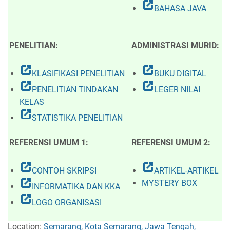
open_in_new
BAHASA JAVA
PENELITIAN:
ADMINISTRASI MURID:
open_in_new
open_in_new
KLASIFIKASI PENELITIAN
BUKU DIGITAL
open_in_new
open_in_new
PENELITIAN TINDAKAN
LEGER NILAI
KELAS
open_in_new
STATISTIKA PENELITIAN
REFERENSI UMUM 1:
REFERENSI UMUM 2:
open_in_new
open_in_new
CONTOH SKRIPSI
ARTIKEL-ARTIKEL
open_in_new
MYSTERY BOX
INFORMATIKA DAN KKA
open_in_new
LOGO ORGANISASI
Location:
Semarang, Kota Semarang, Jawa Tengah,