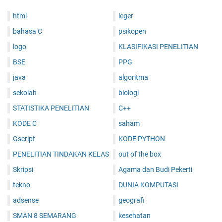
html
leger
bahasa C
psikopen
logo
KLASIFIKASI PENELITIAN
BSE
PPG
java
algoritma
sekolah
biologi
STATISTIKA PENELITIAN
C++
KODE C
saham
Gscript
KODE PYTHON
PENELITIAN TINDAKAN KELAS
out of the box
Skripsi
Agama dan Budi Pekerti
tekno
DUNIA KOMPUTASI
adsense
geografi
SMAN 8 SEMARANG
kesehatan