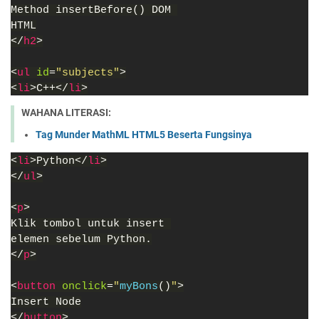
Method insertBefore() DOM 
HTML
</
h2
>
<
ul 
id
=
"subjects"
>
<
li
>C++</
li
>
WAHANA LITERASI:
Tag Munder MathML HTML5 Beserta Fungsinya
<
li
>Python</
li
>
</
ul
>
<
p
>
Klik tombol untuk insert 
elemen sebelum Python.
</
p
>
<
button 
onclick
=
"
myBons
()
"
>
Insert Node
</
button
>