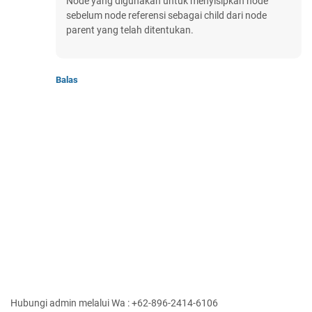
Node yang digunakan untuk menyisipkan node
sebelum node referensi sebagai child dari node
parent yang telah ditentukan.
Balas
Hubungi admin melalui Wa : +62-896-2414-6106