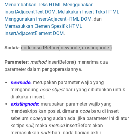
Menambahkan Teks HTML Menggunakan
insertAdjacentText DOM
,
Melakukan Insert Teks HTML
Menggunakan insertAdjacentHTML DOM
, dan
Memasukkan Elemen Spesifik HTML
insertAdjacentElement DOM
.
Sintak:
node.insertBefore( newnode, existingnode )
Parameter:
method
insertBefore() menerima dua
parameter dalam pengoperasiannya.
newnode
:
merupakan parameter wajib yang
mengandung
node object
baru yang dibutuhkan untuk
dilakukan insert.
existingnode
:
merupakan parameter wajib yang
mendeskripsikan posisi, dimana
node
baru di insert
sebelum
node
yang sudah ada. jika parameter ini di atur
ke tipe
null
, maka
method
insertBefore akan
memasukkan
node
baru pada bagian akhir.