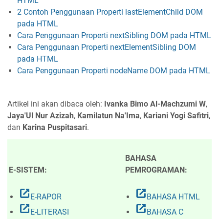
HTML
2 Contoh Penggunaan Properti lastElementChild DOM
pada HTML
Cara Penggunaan Properti nextSibling DOM pada HTML
Cara Penggunaan Properti nextElementSibling DOM
pada HTML
Cara Penggunaan Properti nodeName DOM pada HTML
Artikel ini akan dibaca oleh:
Ivanka Bimo Al-Machzumi W
,
Jaya'Ul Nur Azizah
,
Kamilatun Na'Ima
,
Kariani Yogi Safitri
,
dan
Karina Puspitasari
.
BAHASA
E-SISTEM:
PEMROGRAMAN:
open_in_new
open_in_new
E-RAPOR
BAHASA HTML
open_in_new
open_in_new
E-LITERASI
BAHASA C