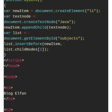
function 
myBons
() 
{
var 
newItem 
= 
document
.
createElement
(
"li"
);
var 
textnode 
= 
document
.
createTextNode
(
"Java"
);
newItem.
appendChild
(textnode);
var 
list 
= 
document
.
getElementById
(
"subjects"
);
list.
insertBefore
(newItem, 
list.childNodes[
2
]);
}
</
script
>
</
head
>
<
body
>
<
h1
>
Blog Elfan
</
h1
>
<
h2
>