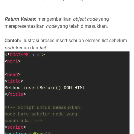
Return Values
:
mengembalikan
object node
yang
merepresentasikan
node
yang telah dimasukkan.
Contoh:
ilustrasi proses insert sebuah elemen list sebelum
node
kedua dari
list
.
<!
DOCTYPE 
html
>
<
html
>
<
head
>
<
title
>
Method insertBefore() DOM HTML
</
title
>
<!-- Script untuk memasukkan 
node baru sebelum node yang 
sudah ada. -->
<
script
>