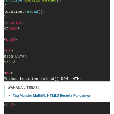
function 
locationreload
() 
{
location.
reload
();
}
</
script
>
</
head
>
<
body
>
<
h1
>
Blog Elfan
</
h1
>
<
h2
>
Method Location reload() DOM  HTML
WAHANA LITERASI:
Tag Munder MathML HTML5 Beserta Fungsinya
</
h2
>