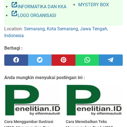
open_in_new
MYSTERY BOX
INFORMATIKA DAN KKA
open_in_new
LOGO ORGANISASI
Location:
Semarang, Kota Semarang, Jawa Tengah,
Indonesia
Berbagi :
Anda mungkin menyukai postingan ini :
Cara Menggambar Ilustrasi
Cara Menebalkan Teks