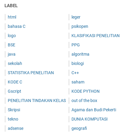
LABEL
html
leger
bahasa C
psikopen
logo
KLASIFIKASI PENELITIAN
BSE
PPG
java
algoritma
sekolah
biologi
STATISTIKA PENELITIAN
C++
KODE C
saham
Gscript
KODE PYTHON
PENELITIAN TINDAKAN KELAS
out of the box
Skripsi
Agama dan Budi Pekerti
tekno
DUNIA KOMPUTASI
adsense
geografi