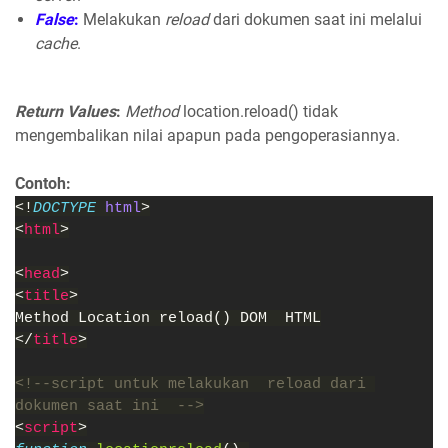
False
:
Melakukan
reload
dari dokumen saat ini melalui
cache
.
Return Values
:
Method
location.reload() tidak
mengembalikan nilai apapun pada pengoperasiannya.
Contoh:
<!
DOCTYPE 
html
>
<
html
>
<
head
>
<
title
>
Method Location reload() DOM  HTML
</
title
>
<!--script untuk melakukan  reload dari 
dokumen saat ini  -->
<
script
>