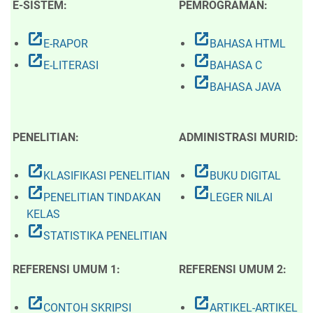
E-SISTEM:
PEMROGRAMAN:
open_in_new
open_in_new
E-RAPOR
BAHASA HTML
open_in_new
open_in_new
E-LITERASI
BAHASA C
open_in_new
BAHASA JAVA
PENELITIAN:
ADMINISTRASI MURID:
open_in_new
open_in_new
KLASIFIKASI PENELITIAN
BUKU DIGITAL
open_in_new
open_in_new
PENELITIAN TINDAKAN
LEGER NILAI
KELAS
open_in_new
STATISTIKA PENELITIAN
REFERENSI UMUM 1:
REFERENSI UMUM 2:
open_in_new
open_in_new
CONTOH SKRIPSI
ARTIKEL-ARTIKEL