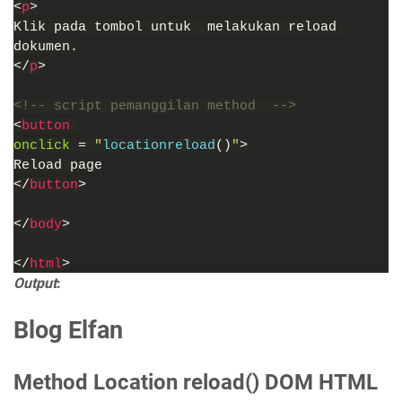
<
p
>
Klik pada tombol untuk  melakukan reload 
dokumen.
</
p
>
<!-- script pemanggilan method  -->
<
button 
onclick 
= 
"
locationreload
()
"
>
Reload page
</
button
>
</
body
>
</
html
>
Output
:
Blog Elfan
Method Location reload() DOM HTML