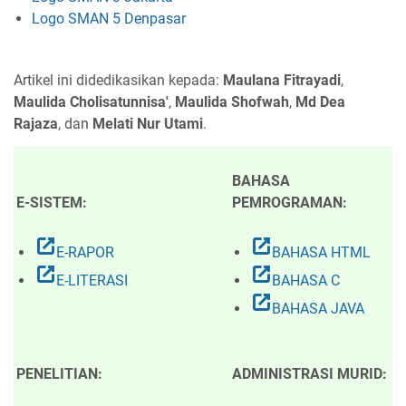
Logo SMAN 5 Denpasar
Artikel ini didedikasikan kepada:
Maulana Fitrayadi
,
Maulida Cholisatunnisa'
,
Maulida Shofwah
,
Md Dea
Rajaza
, dan
Melati Nur Utami
.
BAHASA
E-SISTEM:
PEMROGRAMAN:
open_in_new
open_in_new
E-RAPOR
BAHASA HTML
open_in_new
open_in_new
E-LITERASI
BAHASA C
open_in_new
BAHASA JAVA
PENELITIAN:
ADMINISTRASI MURID: