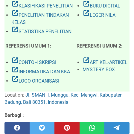
open_in_new
open_in_new
KLASIFIKASI PENELITIAN
BUKU DIGITAL
open_in_new
open_in_new
PENELITIAN TINDAKAN
LEGER NILAI
KELAS
open_in_new
STATISTIKA PENELITIAN
REFERENSI UMUM 1:
REFERENSI UMUM 2:
open_in_new
open_in_new
CONTOH SKRIPSI
ARTIKEL-ARTIKEL
open_in_new
MYSTERY BOX
INFORMATIKA DAN KKA
open_in_new
LOGO ORGANISASI
Location:
Jl. SMAN II, Munggu, Kec. Mengwi, Kabupaten
Badung, Bali 80351, Indonesia
Berbagi :