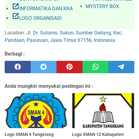
open_in_new
MYSTERY BOX
INFORMATIKA DAN KKA
open_in_new
LOGO ORGANISASI
Location:
Jl. Dr. Sutomo, Sukun, Sumber Gedang, Kec.
Pandaan, Pasuruan, Jawa Timur 67156, Indonesia
Berbagi :
Anda mungkin menyukai postingan ini :
Logo SMAN 4 Tangerang
Logo SMAN 12 Kabupaten