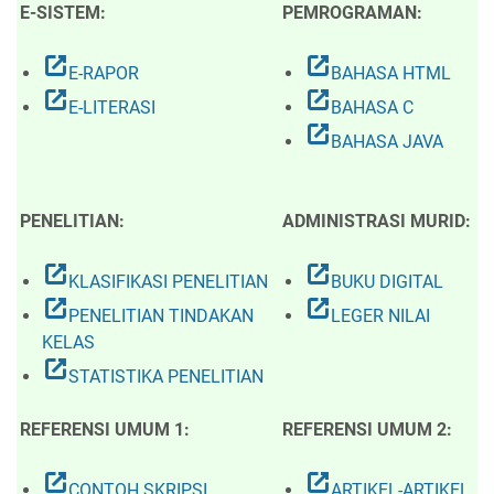
E-SISTEM:
PEMROGRAMAN:
open_in_new
open_in_new
E-RAPOR
BAHASA HTML
open_in_new
open_in_new
E-LITERASI
BAHASA C
open_in_new
BAHASA JAVA
PENELITIAN:
ADMINISTRASI MURID:
open_in_new
open_in_new
KLASIFIKASI PENELITIAN
BUKU DIGITAL
open_in_new
open_in_new
PENELITIAN TINDAKAN
LEGER NILAI
KELAS
open_in_new
STATISTIKA PENELITIAN
REFERENSI UMUM 1:
REFERENSI UMUM 2:
open_in_new
open_in_new
CONTOH SKRIPSI
ARTIKEL-ARTIKEL