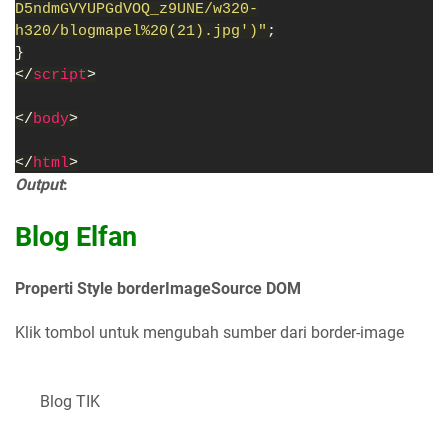
D5ndmGVYUPGdVOQ_z9UNE/w320-
h320/blogmapel%20(21).jpg')"
;
}
</
script
>
</
body
>
</
html
>
Output
:
Blog Elfan
Properti Style borderImageSource DOM
Klik tombol untuk mengubah sumber dari border-image
Blog TIK