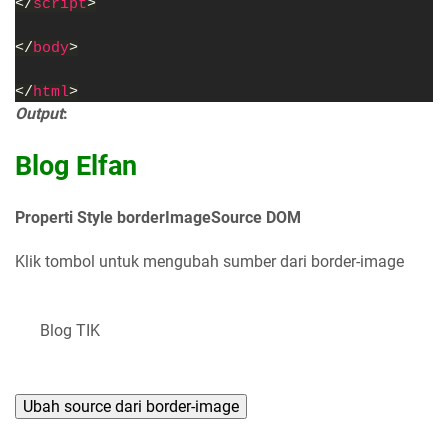
</
script
>
</
body
>
</
html
>
Output
:
Blog Elfan
Properti Style borderImageSource DOM
Klik tombol untuk mengubah sumber dari border-image
Blog TIK
Ubah source dari border-image