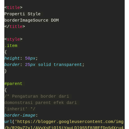
<
title
>
Properti Style 
borderImageSource DOM
</
title
>
<
style
>
.item 
{
height
: 
50
px
;
border
: 
25
px 
solid transparent
;
}
#parent 
{
/* Pengaturan border dari 
domonstrasi parent efek dari 
'inherit' */
border-image
:
url
(
'https://blogger.googleusercontent.com/img
/b/R29vZ2xl/AVvXsEiQlSiYauLDl9S5f83REfDnSdXru4