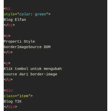
<
h1 
style
=
"
color
: 
green
"
>
Blog Elfan
</
h1
>
<
b
>
Properti Style 
borderImageSource DOM
</
b
>
<
p
>
Klik tombol untuk mengubah 
source dari border-image
</
p
>
<
div 
class
=
"item"
>
Blog TIK
</
div
>