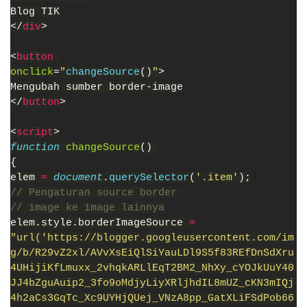
Blog TIK
</
div
>
<
button 
onclick
=
"
changeSource
()
"
>
Mengubah sumber border-image
</
button
>
<
script
>
function 
changeSource
() 
{
elem 
= 
document
.
querySelector
(
'.item'
);
// Pengaturan source border 
// image ke image lainnya
elem.style.borderImageSource 
=
"url('https://blogger.googleusercontent.com/im
g/b/R29vZ2xl/AVvXsEiQlSiYauLDl9S5f83REfDnSdXru
4UHijiKfLmuxx_2vhqkARLlEqT2BM2_NhXy_cYOJkUuY40
JJ4bZguAuip2_3fo9oMdjyLiyXRljhdIL8mUZ_cKN3mIQj
4h2aCs3GqTc_Xc9UYHjQUej_VNzA8pp_GatXLiFSdPob66