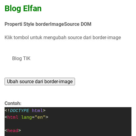
Blog Elfan
Properti Style borderImageSource DOM
Klik tombol untuk mengubah source dari border-image
Blog TIK
Ubah source dari border-image
Contoh:
<!
DOCTYPE 
html
>
<
html 
lang
=
"en"
>
<
head
>