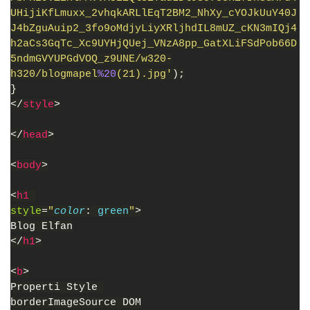
UHijiKfLmuxx_2vhqkARLlEqT2BM2_NhXy_cYOJkUuY40J
J4bZguAuip2_3fo9oMdjyLiyXRljhdIL8mUZ_cKN3mIQj4
h2aCs3GqTc_Xc9UYHjQUej_VNzA8pp_GatXLiFSdPob66D
5ndmGVYUPGdVOQ_z9UNE/w320-
h320/blogmapel
%20
(21).jpg'
);
}
</
style
>
</
head
>
<
body
>
<
h1 
style
=
"
color
: 
green
"
>
Blog Elfan
</
h1
>
<
b
>
Properti Style 
borderImageSource DOM