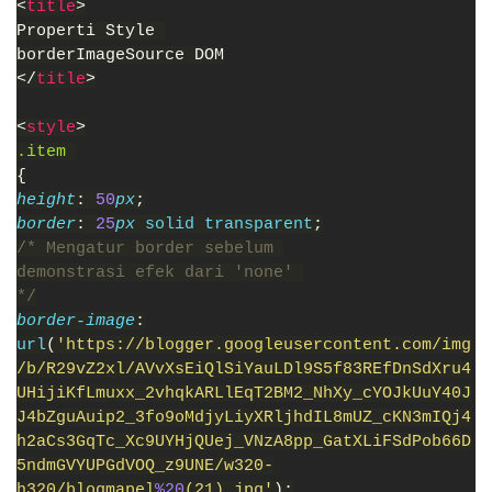
<
title
>
Properti Style 
borderImageSource DOM
</
title
>
<
style
>
.item 
{
height
: 
50
px
;
border
: 
25
px 
solid transparent
;
/* Mengatur border sebelum 
demonstrasi efek dari 'none' 
*/
border-image
:
url
(
'https://blogger.googleusercontent.com/img
/b/R29vZ2xl/AVvXsEiQlSiYauLDl9S5f83REfDnSdXru4
UHijiKfLmuxx_2vhqkARLlEqT2BM2_NhXy_cYOJkUuY40J
J4bZguAuip2_3fo9oMdjyLiyXRljhdIL8mUZ_cKN3mIQj4
h2aCs3GqTc_Xc9UYHjQUej_VNzA8pp_GatXLiFSdPob66D
5ndmGVYUPGdVOQ_z9UNE/w320-
h320/blogmapel
%20
(21).jpg'
);