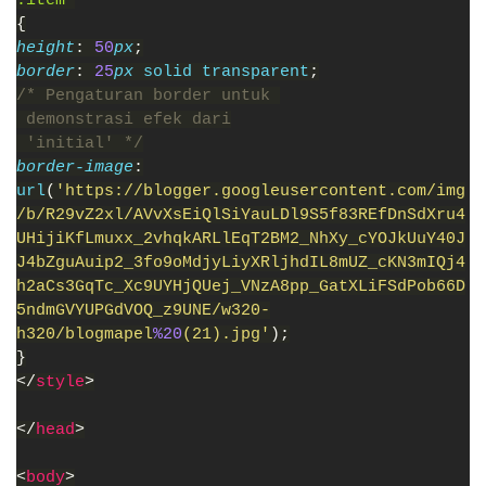
{
height
: 
50
px
;
border
: 
25
px 
solid transparent
;
/* Pengaturan border untuk 
 demonstrasi efek dari
 'initial' */
border-image
:
url
(
'https://blogger.googleusercontent.com/img
/b/R29vZ2xl/AVvXsEiQlSiYauLDl9S5f83REfDnSdXru4
UHijiKfLmuxx_2vhqkARLlEqT2BM2_NhXy_cYOJkUuY40J
J4bZguAuip2_3fo9oMdjyLiyXRljhdIL8mUZ_cKN3mIQj4
h2aCs3GqTc_Xc9UYHjQUej_VNzA8pp_GatXLiFSdPob66D
5ndmGVYUPGdVOQ_z9UNE/w320-
h320/blogmapel
%20
(21).jpg'
);
}
</
style
>
</
head
>
<
body
>