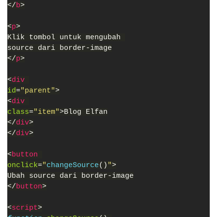
</
b
>
<
p
>
Klik tombol untuk mengubah 
source dari border-image
</
p
>
<
div 
id
=
"parent"
>
<
div 
class
=
"item"
>Blog Elfan
</
div
>
</
div
>
<
button 
onclick
=
"
changeSource
()
"
>
Ubah source dari border-image
</
button
>
<
script
>