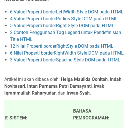
6 Value Properti borderLeftWidth Style DOM pada HTML
4 Value Properti borderRadius Style DOM pada HTML
5 Value Properti borderRight Style DOM pada HTML
2 Contoh Penggunaan Tag Legend untuk Pendefinisian
Title HTML
12 Nilai Properti borderRightStyle DOM pada HTML
6 Nilai Properti borderRightWidth Style DOM pada HTML
3 Value Properti borderSpacing Style DOM pada HTML
Artikel ini akan dibaca oleh:
Helga Maulida Qonitah
,
Indah
Novitasari
,
Intan Purnama Putri Damayanti
,
Irvak
Iqrammullah Raharyudar
, dan
Irwan Syah
.
BAHASA
E-SISTEM:
PEMROGRAMAN: