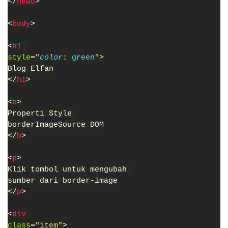
</
head
>
<
body
>
<
h1 
style
=
"
color
: 
green
"
>
Blog Elfan
</
h1
>
<
b
>
Properti Style 
borderImageSource DOM
</
b
>
<
p
>
Klik tombol untuk mengubah 
sumber dari border-image
</
p
>
<
div 
class
=
"item"
>