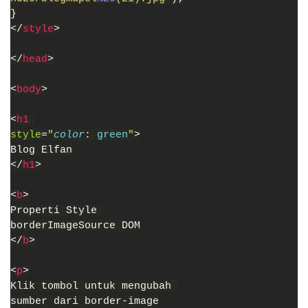
}
</
style
>
</
head
>
<
body
>
<
h1 
style
=
"
color
: 
green
"
>
Blog Elfan
</
h1
>
<
b
>
Properti Style 
borderImageSource DOM
</
b
>
<
p
>
Klik tombol untuk mengubah 
sumber dari border-image