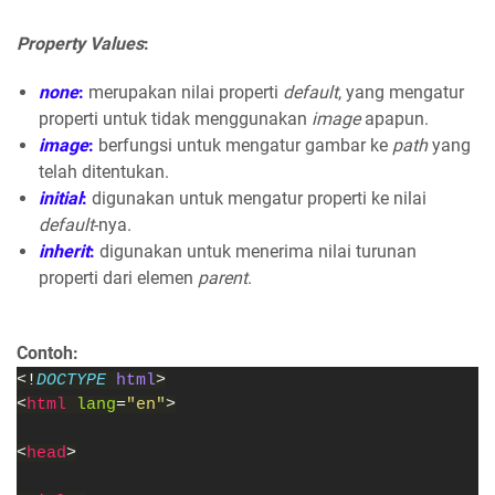
Property Values
:
none
:
merupakan nilai properti
default
, yang mengatur
properti untuk tidak menggunakan
image
apapun.
image
:
berfungsi untuk mengatur gambar ke
path
yang
telah ditentukan.
initial
:
digunakan untuk mengatur properti ke nilai
default
-nya.
inherit
:
digunakan untuk menerima nilai turunan
properti dari elemen
parent
.
Contoh:
<!
DOCTYPE 
html
>
<
html 
lang
=
"en"
>
<
head
>