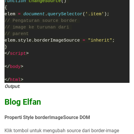
function 
changeSource
() 
{
elem 
= 
document
.
querySelector
(
'.item'
);
// Pengaturan source border 
// image ke turunan dari 
// parent
elem.style.borderImageSource 
= 
"inherit"
;
}
</
script
>
</
body
>
</
html
>
Output
:
Blog Elfan
Properti Style borderImageSource DOM
Klik tombol untuk mengubah source dari border-image