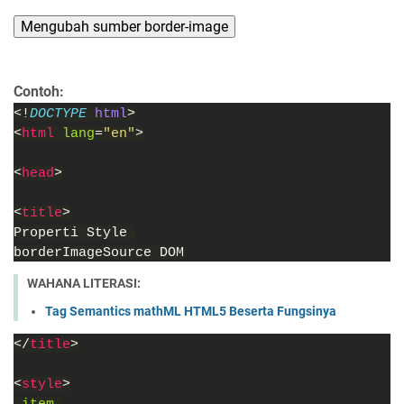
Mengubah sumber border-image
Contoh:
<!
DOCTYPE 
html
>
<
html 
lang
=
"en"
>
<
head
>
<
title
>
Properti Style 
borderImageSource DOM
WAHANA LITERASI:
Tag Semantics mathML HTML5 Beserta Fungsinya
</
title
>
<
style
>
.item 