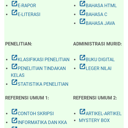
open_in_new
open_in_new
E-RAPOR
BAHASA HTML
open_in_new
open_in_new
E-LITERASI
BAHASA C
open_in_new
BAHASA JAVA
PENELITIAN:
ADMINISTRASI MURID:
open_in_new
open_in_new
KLASIFIKASI PENELITIAN
BUKU DIGITAL
open_in_new
open_in_new
PENELITIAN TINDAKAN
LEGER NILAI
KELAS
open_in_new
STATISTIKA PENELITIAN
REFERENSI UMUM 1:
REFERENSI UMUM 2:
open_in_new
open_in_new
CONTOH SKRIPSI
ARTIKEL-ARTIKEL
open_in_new
MYSTERY BOX
INFORMATIKA DAN KKA