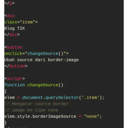
</
p
>
<
div 
class
=
"item"
>
Blog TIK
</
div
>
<
button 
onclick
=
"
changeSource
()
"
>
Ubah source dari border-image
</
button
>
<
script
>
function 
changeSource
() 
{
elem 
= 
document
.
querySelector
(
'.item'
);
// Mengatur source border 
// image ke tipe none
elem.style.borderImageSource 
= 
"none"
;
}