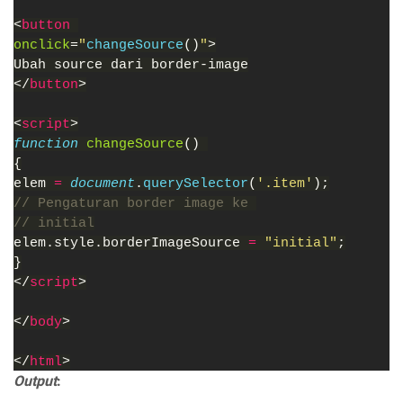
<
button 
onclick
=
"
changeSource
()
"
>
Ubah source dari border-image
</
button
>
<
script
>
function 
changeSource
() 
{
elem 
= 
document
.
querySelector
(
'.item'
);
// Pengaturan border image ke 
// initial
elem.style.borderImageSource 
= 
"initial"
;
}
</
script
>
</
body
>
</
html
>
Output
: