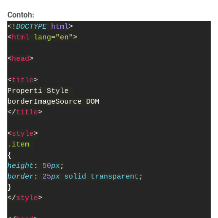
Contoh:
<!
DOCTYPE 
html
>
<
html 
lang
=
"en"
>
<
head
>
<
title
>
Properti Style 
borderImageSource DOM
</
title
>
<
style
>
.item 
{
height
: 
50
px
;
border
: 
25
px 
solid transparent
;
}
</
style
>