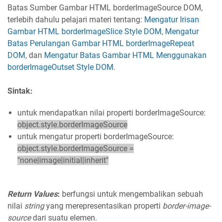
Batas Sumber Gambar HTML borderImageSource DOM,
terlebih dahulu pelajari materi tentang:
Mengatur Irisan
Gambar HTML borderImageSlice Style DOM
,
Mengatur
Batas Perulangan Gambar HTML borderImageRepeat
DOM
, dan
Mengatur Batas Gambar HTML Menggunakan
borderImageOutset Style DOM
.
Sintak:
untuk mendapatkan nilai properti borderImageSource:
object.style.borderImageSource
untuk mengatur properti borderImageSource:
object.style.borderImageSource =
"none|image|initial|inherit"
Return Values
:
berfungsi untuk mengembalikan sebuah
nilai
string
yang merepresentasikan properti
border-image-
source
dari suatu elemen.