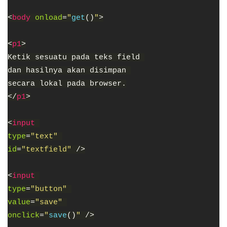
<
body 
onload
=
"
get
()
"
>
<
p1
>
Ketik sesuatu pada teks field 
dan hasilnya akan disimpan 
secara lokal pada browser.
</
p1
>
<
input 
type
=
"text" 
id
=
"textfield" 
/>
<
input 
type
=
"button" 
value
=
"save" 
onclick
=
"
save
()
" 
/>