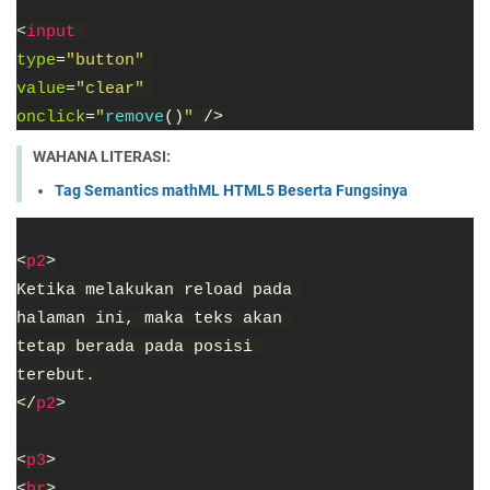
<
input 
type
=
"button" 
value
=
"clear" 
onclick
=
"
remove
()
" 
/>
WAHANA LITERASI:
Tag Semantics mathML HTML5 Beserta Fungsinya
<
p2
>
Ketika melakukan reload pada 
halaman ini, maka teks akan 
tetap berada pada posisi 
terebut.
</
p2
>
<
p3
>
<
br
>