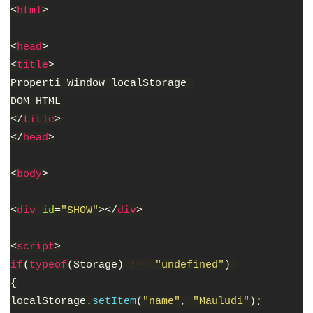
<
html
>
<
head
>
<
title
>
Properti Window localStorage 
DOM HTML
</
title
>
</
head
>
<
body
>
<
div 
id
=
"SHOW"
></
div
>
<
script
>
if
(
typeof
(Storage) 
!== 
"undefined"
) 
{
localStorage.
setItem
(
"name"
, 
"Mauludi"
);