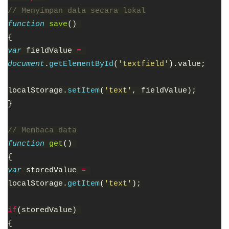
// Menyimpan data secara lokal
function 
save
() 
{
var 
fieldValue 
= 
document
.
getElementById
(
'textfield'
).value;
localStorage.
setItem
(
'text'
, fieldValue);
}
// Membaca data
function 
get
() 
{
var 
storedValue 
= 
localStorage.
getItem
(
'text'
);
if
(storedValue) 
{