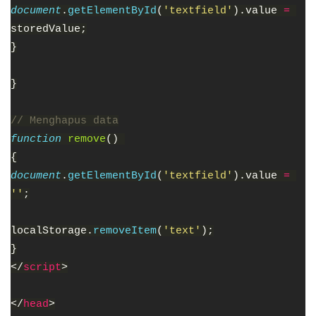
document
.
getElementById
(
'textfield'
).value 
= 
storedValue;
}
}
// Menghapus data
function 
remove
() 
{
document
.
getElementById
(
'textfield'
).value 
= 
''
;
localStorage.
removeItem
(
'text'
);
}
</
script
>
</
head
>