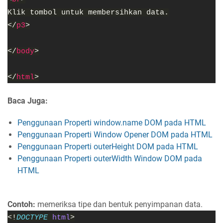
Klik tombol untuk membersihkan data.
</
p3
>
</
body
>
</
html
>
Baca Juga:
Penggunaan Properti window.name DOM pada HTML
Penggunaan Properti Window Opener DOM pada HTML
Penggunaan Properti outerHeight DOM pada HTML
Penggunaan Properti outerWidth Window DOM pada
HTML
Contoh:
memeriksa tipe dan bentuk penyimpanan data.
<!
DOCTYPE 
html
>