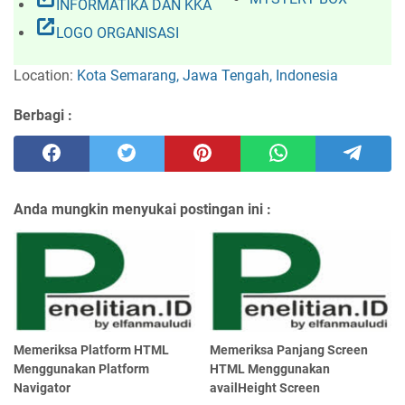
INFORMATIKA DAN KKA
open_in_new
LOGO ORGANISASI
Location:
Kota Semarang, Jawa Tengah, Indonesia
Berbagi :
Anda mungkin menyukai postingan ini :
Memeriksa Platform HTML
Memeriksa Panjang Screen
Menggunakan Platform
HTML Menggunakan
Navigator
availHeight Screen