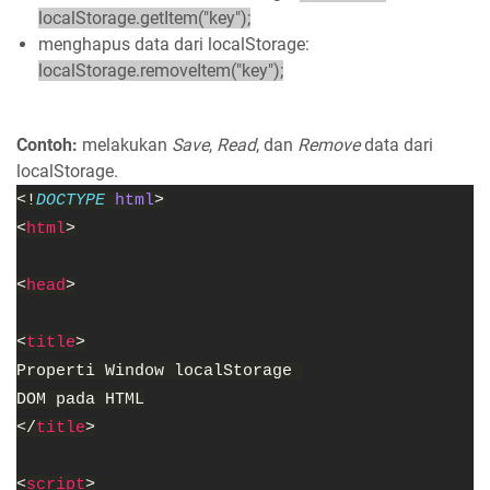
localStorage.getItem("key");
menghapus data dari localStorage:
localStorage.removeItem("key");
Contoh:
melakukan
Save
,
Read
, dan
Remove
data dari
localStorage.
<!
DOCTYPE 
html
>
<
html
>
<
head
>
<
title
>
Properti Window localStorage 
DOM pada HTML
</
title
>
<
script
>