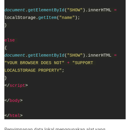
document
.
getElementById
(
"SHOW"
).innerHTML 
=
localStorage.
getItem
(
"name"
);
} 
else 
{
document
.
getElementById
(
"SHOW"
).innerHTML 
=
"YOUR BROWSER DOES NOT" 
+ 
"SUPPORT 
LOCALSTORAGE PROPERTY"
;
}
</
script
>
</
body
>
</
html
>
Penyimpanan data lokal menggunakan alat yang