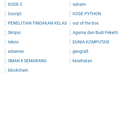
KODE C
saham
Gscript
KODE PYTHON
PENELITIAN TINDAKAN KELAS
out of the box
Skripsi
Agama dan Budi Pekerti
tekno
DUNIA KOMPUTASI
adsense
geografi
SMAN 8 SEMARANG
kesehatan
blockchain