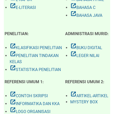
open_in_new
open_in_new
E-LITERASI
BAHASA C
open_in_new
BAHASA JAVA
PENELITIAN:
ADMINISTRASI MURID:
open_in_new
open_in_new
KLASIFIKASI PENELITIAN
BUKU DIGITAL
open_in_new
open_in_new
PENELITIAN TINDAKAN
LEGER NILAI
KELAS
open_in_new
STATISTIKA PENELITIAN
REFERENSI UMUM 1:
REFERENSI UMUM 2:
open_in_new
open_in_new
CONTOH SKRIPSI
ARTIKEL-ARTIKEL
open_in_new
MYSTERY BOX
INFORMATIKA DAN KKA
open_in_new
LOGO ORGANISASI