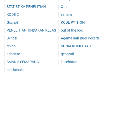
STATISTIKA PENELITIAN
C++
KODE C
saham
Gscript
KODE PYTHON
PENELITIAN TINDAKAN KELAS
out of the box
Skripsi
Agama dan Budi Pekerti
tekno
DUNIA KOMPUTASI
adsense
geografi
SMAN 8 SEMARANG
kesehatan
blockchain