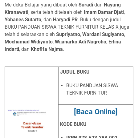
Merdeka Belajar yang dibuat oleh
Suradi
dan
Nayung
Kiranawati
, serta telah ditelaah oleh
Imam Damar Djati
,
Yohanes Sutarto
, dan
Haryadi PR
. Buku dengan judul
BUKU PANDUAN SISWA TEKNIK FURNITUR KELAS X juga
telah diselaraskan oleh
Supriyatno
,
Wardani Sugiyanto
,
Mochamad Widiyanto
,
Wijanarko Adi Nugroho
,
Erlina
Indarti
, dan
Khofifa Najma
.
JUDUL BUKU
BUKU PANDUAN SISWA
TEKNIK FURNITUR
[Baca Online]
KODE BUKU
ISBN
978-623-388-002-