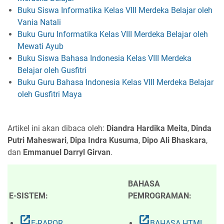
Buku Siswa Informatika Kelas VIII Merdeka Belajar oleh
Vania Natali
Buku Guru Informatika Kelas VIII Merdeka Belajar oleh
Mewati Ayub
Buku Siswa Bahasa Indonesia Kelas VIII Merdeka
Belajar oleh Gusfitri
Buku Guru Bahasa Indonesia Kelas VIII Merdeka Belajar
oleh Gusfitri Maya
Artikel ini akan dibaca oleh:
Diandra Hardika Meita
,
Dinda
Putri Maheswari
,
Dipa Indra Kusuma
,
Dipo Ali Bhaskara
,
dan
Emmanuel Darryl Girvan
.
BAHASA
E-SISTEM:
PEMROGRAMAN:
open_in_new
open_in_new
E-RAPOR
BAHASA HTML