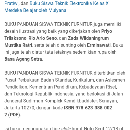
Pratiwi
, dan
Buku Siswa Teknik Elektronika Kelas X
Merdeka Belajar oleh Mulyana
.
BUKU PANDUAN SISWA TEKNIK FURNITUR juga memiliki
desain ilustrasi yang baik yang dikerjakan oleh
Priyo
Trilaksono
,
Rio Ario Seno
, dan
Zada Wildaningrum
Mustika Ratri
, serta telah disunting oleh
Erminawati
. Buku
ini juga telah diatur tata letaknya sedemikian rupa oleh
Basa Ageng Setra
.
BUKU PANDUAN SISWA TEKNIK FURNITUR diterbitkan oleh
Pusat Perbukuan Badan Standar, Kurikulum, dan Asiesmen
Pendidikan, Kementrian Pendidikan, Kebudayaan Riset,
dan Teknologi Republik Indonesia, yang berlokasi di Jalan
Jenderal Sudirman Komplek Kemdikbudristek Senayan,
Jakarta 10270, dengan kode
ISBN
978-623-388-002-
2
(PDF).
Isi buku menggunakan tipe
style
huruf Noto Serif 12/18 pt,