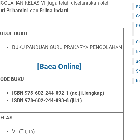
AHAN KELAS VII juga telah diselaraskan oleh
K
ri Prihantini
, dan
Erlina Indarti
.
Gs
P
T
JUDUL BUKU
Sk
BUKU PANDUAN GURU PRAKARYA PENGOLAHAN
t
a
[Baca Online]
S
KODE BUKU
b
ISBN
978-602-244-892-1 (no.jil.lengkap)
ISBN 978-602-244-893-8 (jil.1)
KELAS
VII (Tujuh)