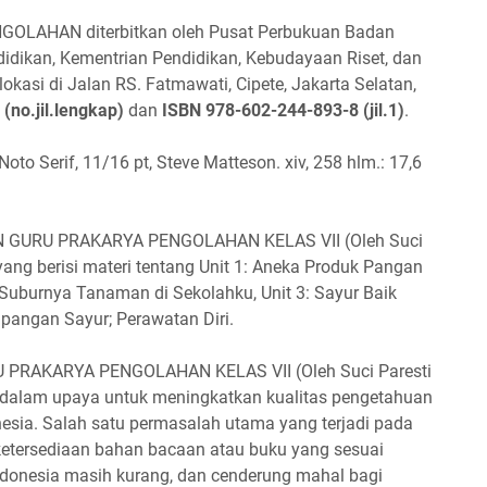
LAHAN diterbitkan oleh Pusat Perbukuan Badan
didikan, Kementrian Pendidikan, Kebudayaan Riset, dan
lokasi di Jalan RS. Fatmawati, Cipete, Jakarta Selatan,
(no.jil.lengkap)
dan
ISBN
978-602-244-893-8
(jil.1)
.
Noto Serif, 11/16 pt, Steve Matteson. xiv, 258 hlm.: 17,6
AN GURU PRAKARYA PENGOLAHAN KELAS VII (Oleh Suci
 yang berisi materi tentang Unit 1: Aneka Produk Pangan
Suburnya Tanaman di Sekolahku, Unit 3: Sayur Baik
pangan Sayur; Perawatan Diri.
RAKARYA PENGOLAHAN KELAS VII (Oleh Suci Paresti
dalam upaya untuk meningkatkan kualitas pengetahuan
onesia. Salah satu permasalah utama yang terjadi pada
ketersediaan bahan bacaan atau buku yang sesuai
ndonesia masih kurang, dan cenderung mahal bagi