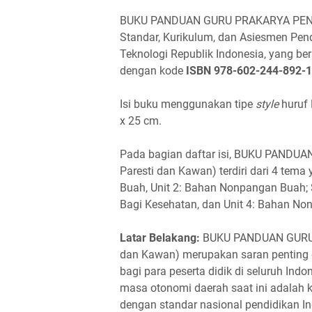
BUKU PANDUAN GURU PRAKARYA PENGO
Standar, Kurikulum, dan Asiesmen Pen
Teknologi Republik Indonesia, yang ber
dengan kode
ISBN
978-602-244-892-1
Isi buku menggunakan tipe
style
huruf 
x 25 cm.
Pada bagian daftar isi, BUKU PANDU
Paresti dan Kawan) terdiri dari 4 tema
Buah, Unit 2: Bahan Nonpangan Buah; 
Bagi Kesehatan, dan Unit 4: Bahan Non
Latar Belakang:
BUKU PANDUAN GURU P
dan Kawan) merupakan saran penting 
bagi para peserta didik di seluruh Ind
masa otonomi daerah saat ini adalah 
dengan standar nasional pendidikan I