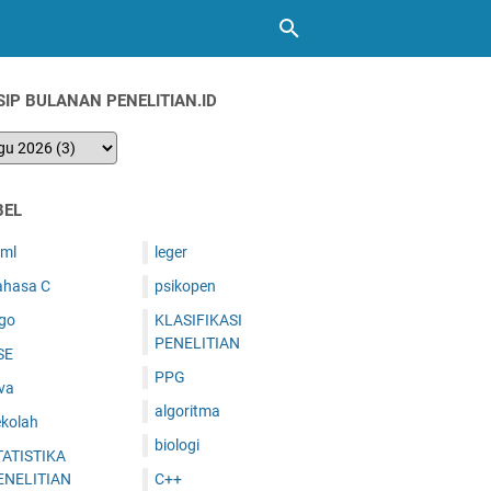
SIP BULANAN PENELITIAN.ID
BEL
tml
leger
ahasa C
psikopen
ogo
KLASIFIKASI
PENELITIAN
SE
PPG
va
algoritma
ekolah
biologi
TATISTIKA
ENELITIAN
C++