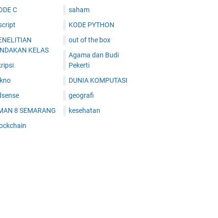
ODE C
saham
cript
KODE PYTHON
ENELITIAN
out of the box
INDAKAN KELAS
Agama dan Budi
ripsi
Pekerti
ekno
DUNIA KOMPUTASI
dsense
geografi
MAN 8 SEMARANG
kesehatan
lockchain