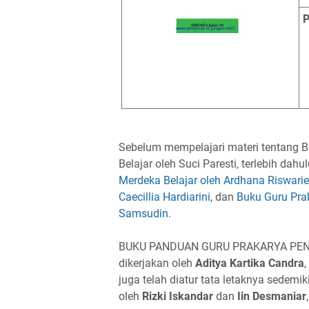
P
Sebelum mempelajari materi tentang B
Belajar oleh Suci Paresti, terlebih dahu
Merdeka Belajar oleh Ardhana Riswarie
Caecillia Hardiarini
, dan
Buku Guru Prak
Samsudin
.
BUKU PANDUAN GURU PRAKARYA PENGOLA
dikerjakan oleh
Aditya Kartika Candra
,
juga telah diatur tata letaknya sedemi
oleh
Rizki Iskandar
dan
Iin Desmaniar