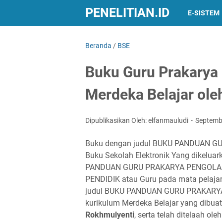
PENELITIAN.ID
E-SISTEM
Beranda
/
BSE
Buku Guru Prakarya 
Merdeka Belajar oleh
Dipublikasikan Oleh: elfanmauludi
Septemb
Buku dengan judul BUKU PANDUAN G
Buku Sekolah Elektronik Yang dikelua
PANDUAN GURU PRAKARYA PENGOLAHA
PENDIDIK atau Guru pada mata pelajar
judul BUKU PANDUAN GURU PRAKARYA
kurikulum Merdeka Belajar yang dibua
Rokhmulyenti
, serta telah ditelaah ole