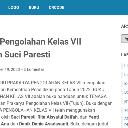
LOGO
BUKU
CRCODE
AR
Pengolahan Kelas VII
 Suci Paresti
LA
h
er 19, 2023
5 komentar
b
URU PRAKARYA PENGOLAHAN KELAS VII merupakan
l
rkan Kementrian Pendidikan pada Tahun 2022. BUKU
B
N KELAS VII adalah buku panduan untuk TENAGA
ja
an Prakarya Pengolahan kelas VII (Tujuh). Buku dengan
 PENGOLAHAN KELAS VII telah menggunakan
s
t oleh
Suci Paresti
,
Rita Aisyatul Dalfah
, dan
Yenti
S
h
Ana
dan
Danik Dania Asadayanti
. Buku dengan judul
P