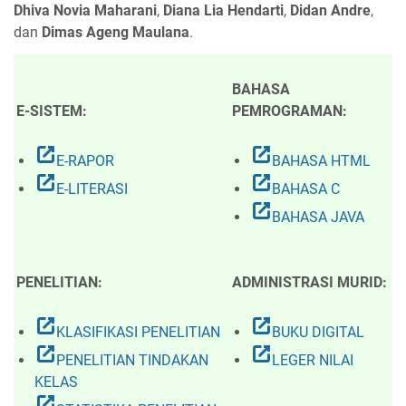
Dhiva Novia Maharani
,
Diana Lia Hendarti
,
Didan Andre
,
dan
Dimas Ageng Maulana
.
BAHASA
E-SISTEM:
PEMROGRAMAN:
open_in_new
open_in_new
E-RAPOR
BAHASA HTML
open_in_new
open_in_new
E-LITERASI
BAHASA C
open_in_new
BAHASA JAVA
PENELITIAN:
ADMINISTRASI MURID:
open_in_new
open_in_new
KLASIFIKASI PENELITIAN
BUKU DIGITAL
open_in_new
open_in_new
PENELITIAN TINDAKAN
LEGER NILAI
KELAS
open_in_new