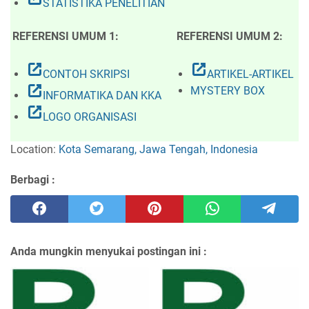
STATISTIKA PENELITIAN
REFERENSI UMUM 1:
REFERENSI UMUM 2:
open_in_new
open_in_new
CONTOH SKRIPSI
ARTIKEL-ARTIKEL
open_in_new
MYSTERY BOX
INFORMATIKA DAN KKA
open_in_new
LOGO ORGANISASI
Location:
Kota Semarang, Jawa Tengah, Indonesia
Berbagi :
Anda mungkin menyukai postingan ini :