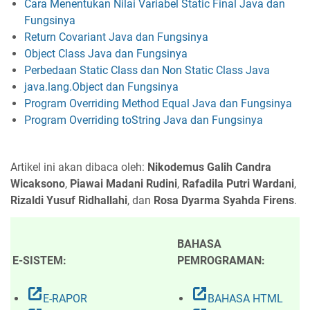
Cara Menentukan Nilai Variabel Static Final Java dan
Fungsinya
Return Covariant Java dan Fungsinya
Object Class Java dan Fungsinya
Perbedaan Static Class dan Non Static Class Java
java.lang.Object dan Fungsinya
Program Overriding Method Equal Java dan Fungsinya
Program Overriding toString Java dan Fungsinya
Artikel ini akan dibaca oleh:
Nikodemus Galih Candra
Wicaksono
,
Piawai Madani Rudini
,
Rafadila Putri Wardani
,
Rizaldi Yusuf Ridhallahi
, dan
Rosa Dyarma Syahda Firens
.
BAHASA
E-SISTEM:
PEMROGRAMAN:
open_in_new
open_in_new
E-RAPOR
BAHASA HTML