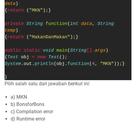
data
) 
{
return 
(
"MKN"
);}
private 
String 
function
(
int 
data
, 
String 
temp
) 
{
return 
(
"MakanDanMakan"
);} 
public static 
void 
main
(
String
[] 
args
) 
{
Test 
obj 
= new 
Test
(); 
System
.out.
println
(obj.
function
(
4
, 
"MKN"
));} 
}
Pilih salah satu dari jawaban berikut ini:
a) MKN
b) BonsforBons
c) Compilation error
d) Runtime error