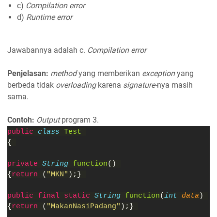
c)
Compilation error
d)
Runtime error
Jawabannya adalah c.
Compilation error
Penjelasan:
method
yang memberikan
exception
yang
berbeda tidak
overloading
karena
signature-
nya masih
sama.
Contoh:
Output
program 3.
public 
class 
Test 
{ 
private 
String 
function
() 
{
return 
(
"MKN"
);} 
public final static 
String 
function
(
int 
data
) 
{
return 
(
"MakanNasiPadang"
);} 