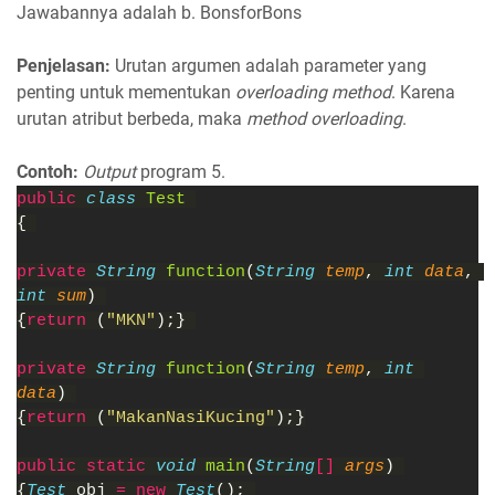
Jawabannya adalah b. BonsforBons
Penjelasan:
Urutan argumen adalah parameter yang
penting untuk mementukan
overloading method
. Karena
urutan atribut berbeda, maka
method overloading
.
Contoh:
Output
program 5.
public 
class 
Test 
{ 
private 
String 
function
(
String 
temp
, 
int 
data
, 
int 
sum
) 
{
return 
(
"MKN"
);} 
private 
String 
function
(
String 
temp
, 
int 
data
) 
{
return 
(
"MakanNasiKucing"
);}
public static 
void 
main
(
String
[] 
args
) 
{
Test 
obj 
= new 
Test
(); 