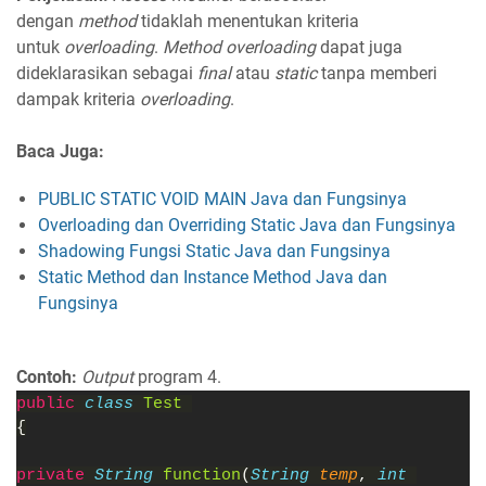
dengan
method
tidaklah menentukan kriteria
untuk
overloading
.
Method overloading
dapat juga
dideklarasikan sebagai
final
atau
static
tanpa memberi
dampak kriteria
overloading
.
Baca Juga:
PUBLIC STATIC VOID MAIN Java dan Fungsinya
Overloading dan Overriding Static Java dan Fungsinya
Shadowing Fungsi Static Java dan Fungsinya
Static Method dan Instance Method Java dan
Fungsinya
Contoh:
Output
program 4.
public 
class 
Test 
{
private 
String 
function
(
String 
temp
, 
int 