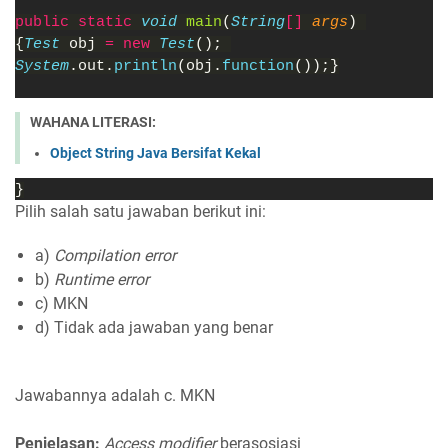
public static 
void 
main
(
String
[] 
args
) 
{
Test 
obj 
= new 
Test
(); 
System
.out.
println
(obj.
function
());}
WAHANA LITERASI:
Object String Java Bersifat Kekal
}
Pilih salah satu jawaban berikut ini:
a)
Compilation error
b)
Runtime error
c) MKN
d) Tidak ada jawaban yang benar
Jawabannya adalah c. MKN
Penjelasan:
Access modifier
berasosiasi