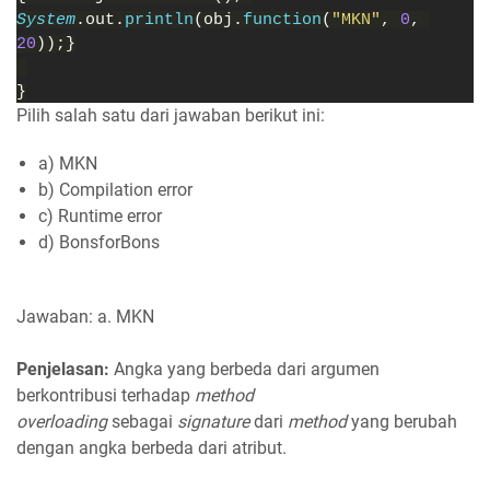
System
.out.
println
(obj.
function
(
"MKN"
, 
0
, 
20
));}
}
Pilih salah satu dari jawaban berikut ini:
a) MKN
b) Compilation error
c) Runtime error
d) BonsforBons
Jawaban: a. MKN
Penjelasan:
Angka yang berbeda dari argumen
berkontribusi terhadap
method
overloading
sebagai
signature
dari
method
yang berubah
dengan angka berbeda dari atribut.