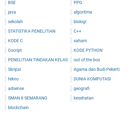
BSE
PPG
java
algoritma
sekolah
biologi
STATISTIKA PENELITIAN
C++
KODE C
saham
Gscript
KODE PYTHON
PENELITIAN TINDAKAN KELAS
out of the box
Skripsi
Agama dan Budi Pekerti
tekno
DUNIA KOMPUTASI
adsense
geografi
SMAN 8 SEMARANG
kesehatan
blockchain