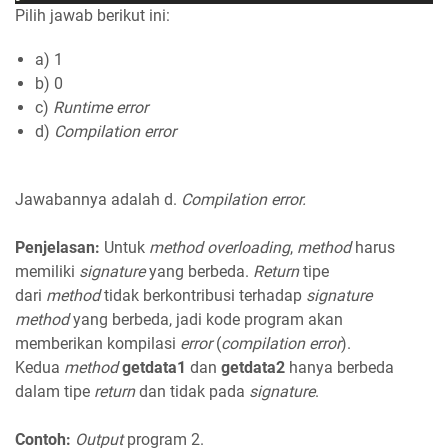
Pilih jawab berikut ini:
a) 1
b) 0
c)
Runtime error
d)
Compilation error
Jawabannya adalah d.
Compilation error.
Penjelasan:
Untuk
method overloading
,
method
harus
memiliki
signature
yang berbeda.
Return
tipe
dari
method
tidak berkontribusi terhadap
signature
method
yang berbeda, jadi kode program akan
memberikan kompilasi
error
(
compilation error
).
Kedua
method
getdata1
dan
getdata2
hanya berbeda
dalam tipe
return
dan tidak pada
signature
.
Contoh:
Output
program 2.