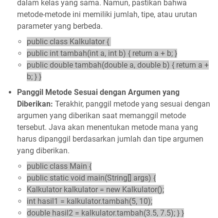
dalam kelas yang sama. Namun, pastikan bahwa
metode-metode ini memiliki jumlah, tipe, atau urutan
parameter yang berbeda.
public class Kalkulator {
public int tambah(int a, int b) { return a + b; }
public double tambah(double a, double b) { return a +
b; } }
Panggil Metode Sesuai dengan Argumen yang
Diberikan:
Terakhir, panggil metode yang sesuai dengan
argumen yang diberikan saat memanggil metode
tersebut. Java akan menentukan metode mana yang
harus dipanggil berdasarkan jumlah dan tipe argumen
yang diberikan.
public class Main {
public static void main(String[] args) {
Kalkulator kalkulator = new Kalkulator();
int hasil1 = kalkulator.tambah(5, 10);
double hasil2 = kalkulator.tambah(3.5, 7.5); } }