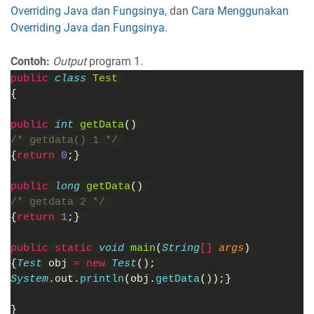
Overriding Java dan Fungsinya
, dan
Cara Menggunakan
Overriding Java dan Fungsinya
.
Contoh:
Output
program 1.
public 
class 
Test 
{
public 
int 
getData
() 
/* getdata() 1 */ 
{
return 
0
;} 
public 
long 
getData
() 
/* getdata 2 */ 
{
return 
1
;} 
public static 
void 
main
(
String
[] 
args
) 
{
Test 
obj 
= new 
Test
(); 
System
.out.
println
(obj.
getData
());}
}