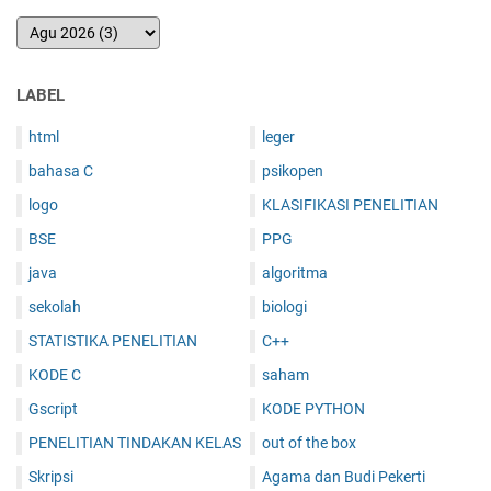
LABEL
html
leger
bahasa C
psikopen
logo
KLASIFIKASI PENELITIAN
BSE
PPG
java
algoritma
sekolah
biologi
STATISTIKA PENELITIAN
C++
KODE C
saham
Gscript
KODE PYTHON
PENELITIAN TINDAKAN KELAS
out of the box
Skripsi
Agama dan Budi Pekerti