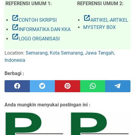
REFERENSI UMUM 1:
REFERENSI UMUM 2:
open_in_new
open_in_new
CONTOH SKRIPSI
ARTIKEL-ARTIKEL
open_in_new
MYSTERY BOX
INFORMATIKA DAN KKA
open_in_new
LOGO ORGANISASI
Location:
Semarang, Kota Semarang, Jawa Tengah,
Indonesia
Berbagi :
Anda mungkin menyukai postingan ini :