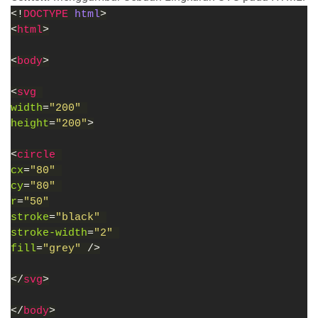
<!
DOCTYPE 
html
>
<
html
>
<
body
>
<
svg 
width
=
"200" 
height
=
"200"
>
<
circle 
cx
=
"80" 
cy
=
"80" 
r
=
"50"
stroke
=
"black" 
stroke-width
=
"2" 
fill
=
"grey" 
/>
</
svg
>
</
body
>