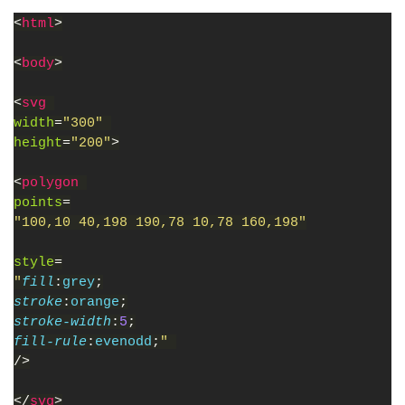
<
html
>
<
body
>
<
svg 
width
=
"300" 
height
=
"200"
>
<
polygon 
points
=
"100,10 40,198 190,78 10,78 160,198"
style
=
"
fill
:
grey
;
stroke
:
orange
;
stroke-width
:
5
;
fill-rule
:
evenodd
;
" 
/>
</
svg
>