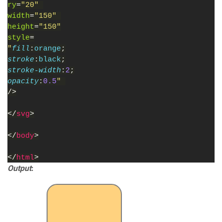
ry
=
"20" 
width
=
"150" 
height
=
"150"
style
=
"
fill
:
orange
;
stroke
:
black
;
stroke-width
:
2
;
opacity
:
0.5
" 
/>
</
svg
>
</
body
>
</
html
>
Output
: