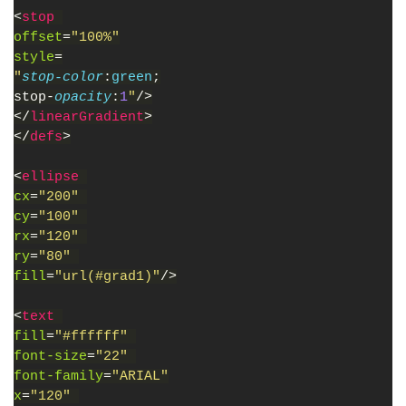
<
stop 
offset
=
"100%"
style
=
"
stop-color
:
green
;
stop-
opacity
:
1
"
/>
</
linearGradient
>
</
defs
>
<
ellipse 
cx
=
"200" 
cy
=
"100" 
rx
=
"120" 
ry
=
"80" 
fill
=
"url(#grad1)"
/>
<
text 
fill
=
"#ffffff" 
font-size
=
"22" 
font-family
=
"ARIAL"
x
=
"120" 