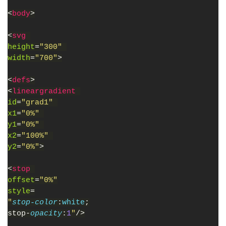
<
body
>
<
svg 
height
=
"300" 
width
=
"700"
>
<
defs
>
<
lineargradient 
id
=
"grad1" 
x1
=
"0%" 
y1
=
"0%" 
x2
=
"100%" 
y2
=
"0%"
>
<
stop 
offset
=
"0%"
style
=
"
stop-color
:
white
;
stop-
opacity
:
1
"
/>