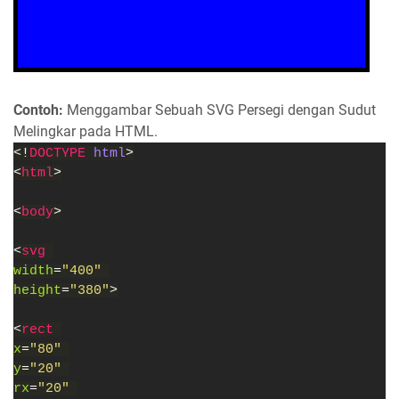
Contoh:
Menggambar Sebuah SVG Persegi dengan Sudut
Melingkar pada HTML.
<!
DOCTYPE 
html
>
<
html
>
<
body
>
<
svg 
width
=
"400" 
height
=
"380"
>
<
rect 
x
=
"80" 
y
=
"20" 
rx
=
"20" 