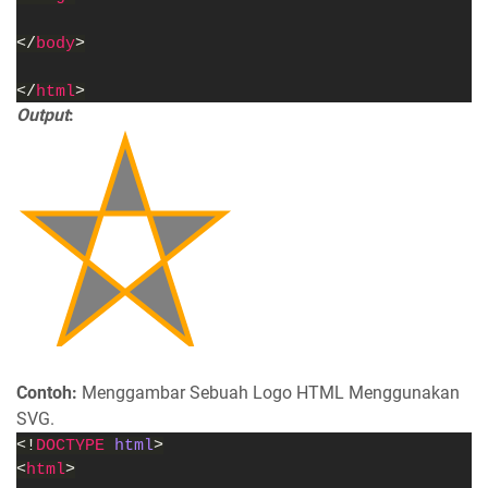
</
body
>
</
html
>
Output
:
Contoh:
Menggambar Sebuah Logo HTML Menggunakan
SVG.
<!
DOCTYPE 
html
>
<
html
>