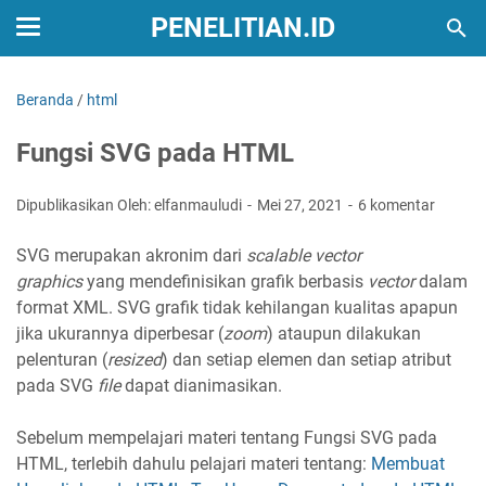
PENELITIAN.ID
Beranda
/
html
Fungsi SVG pada HTML
Dipublikasikan Oleh: elfanmauludi
Mei 27, 2021
6 komentar
SVG merupakan akronim dari
scalable vector
graphics
yang mendefinisikan grafik berbasis
vector
dalam
format XML. SVG grafik tidak kehilangan kualitas apapun
jika ukurannya diperbesar (
zoom
) ataupun dilakukan
pelenturan (
resized
) dan setiap elemen dan setiap atribut
pada SVG
file
dapat dianimasikan.
Sebelum mempelajari materi tentang Fungsi SVG pada
HTML, terlebih dahulu pelajari materi tentang:
Membuat