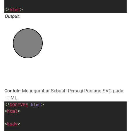
</
html
>
Output
:
Contoh:
Menggambar Sebuah Persegi Panjang SVG pada
HTML.
<!
DOCTYPE 
html
>
<
html
>
<
body
>