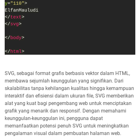
y
=
"110"
>
ElfanMauludi
</
text
>
</
svg
>
</
body
>
</
html
>
SVG, sebagai format grafis berbasis vektor dalam HTML,
membawa sejumlah keunggulan yang signifikan. Dari
skalabilitas tanpa kehilangan kualitas hingga kemampuan
interaktif dan efisiensi dalam ukuran file, SVG memberikan
alat yang kuat bagi pengembang web untuk menciptakan
grafik yang menarik dan responsif. Dengan memahami
keunggulan-keunggulan ini, pengguna dapat
memanfaatkan potensi penuh SVG untuk meningkatkan
pengalaman visual dalam pembuatan halaman web.