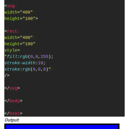
<
svg 
width
=
"400" 
height
=
"100"
>
<
rect 
width
=
"400" 
height
=
"100"
style
=
"
fill
:
rgb
(
0
,
0
,
255
);
stroke-width
:
10
;
stroke
:
rgb
(
0
,
0
,
0
)
" 
/>
</
svg
>
</
body
>
</
html
>
Output
: