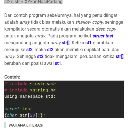
st2’s str = XYkanNasiPadang
Dari contoh program sebelumnya, hal yang perlu diingat
adalah
array
tidak bisa melakukan
shallow copiy
, sehingga
kompilator secara otomatis akan melakukan
deep copy
untuk anggota
array
. Pada program berikut
struct test
mengandung anggota
array
str[]
. Ketika
st1
diarahkan
menuju ke
st2
, maka
st2
akan memiliki duplikat baru dari
array
. Sehingga
st2
tidak mengalami perubahan ketika
str[]
berubah dari posisi awal
st1
.
Contoh:
# include 
<iostream>
# include 
<string.h>
using namespace std;
struct 
test
{
char 
str[
20
];};
WAHANA LITERASI: