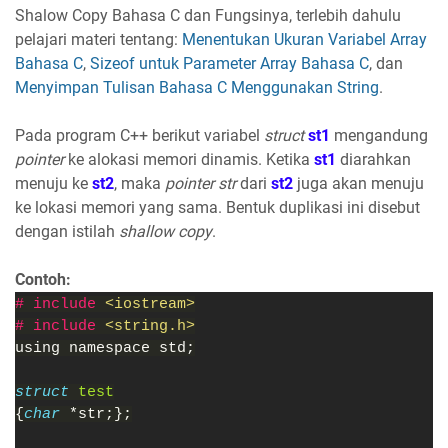
Shalow Copy Bahasa C dan Fungsinya, terlebih dahulu
pelajari materi tentang:
Menentukan Ukuran Variabel Array
Bahasa C
,
Sizeof untuk Parameter Array Bahasa C
, dan
Menyimpan Tulisan Bahasa C Menggunakan String
.
Pada program C++ berikut variabel
struct
st1
mengandung
pointer
ke alokasi memori dinamis. Ketika
st1
diarahkan
menuju ke
st2
, maka
pointer
str
dari
st2
juga akan menuju
ke lokasi memori yang sama. Bentuk duplikasi ini disebut
dengan istilah
shallow copy
.
Contoh:
# include 
<iostream>
# include 
<string.h>
using namespace std;
struct 
test
{
char 
*str;};