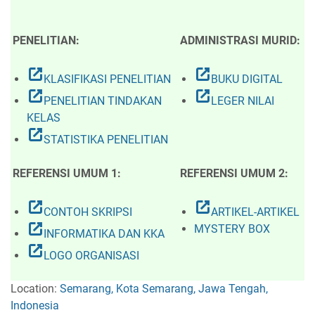
PENELITIAN:
ADMINISTRASI MURID:
open_in_new
open_in_new
KLASIFIKASI PENELITIAN
BUKU DIGITAL
open_in_new
open_in_new
PENELITIAN TINDAKAN
LEGER NILAI
KELAS
open_in_new
STATISTIKA PENELITIAN
REFERENSI UMUM 1:
REFERENSI UMUM 2:
open_in_new
open_in_new
CONTOH SKRIPSI
ARTIKEL-ARTIKEL
open_in_new
MYSTERY BOX
INFORMATIKA DAN KKA
open_in_new
LOGO ORGANISASI
Location:
Semarang, Kota Semarang, Jawa Tengah,
Indonesia