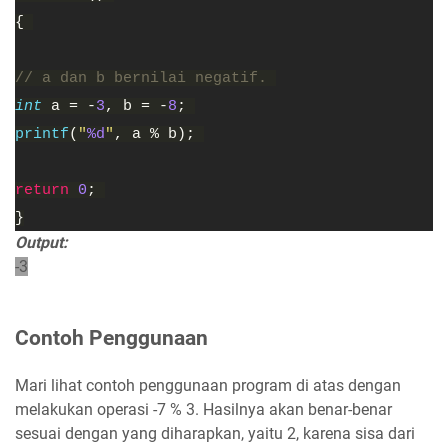
{ 
// a dan b bernilai negatif. 
int 
a = -
3
, b = -
8
; 
printf
(
"
%d
"
, a % b); 
return 
0
; 
}
Output:
-3
Contoh Penggunaan
Mari lihat contoh penggunaan program di atas dengan
melakukan operasi -7 % 3. Hasilnya akan benar-benar
sesuai dengan yang diharapkan, yaitu 2, karena sisa dari