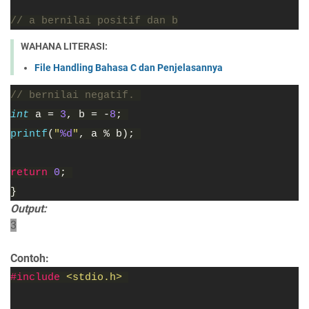
// a bernilai positif dan b
WAHANA LITERASI:
File Handling Bahasa C dan Penjelasannya
// bernilai negatif. 
int 
a = 
3
, b = -
8
; 
printf
(
"
%d
"
, a % b); 
return 
0
; 
}
Output:
3
Contoh:
#include 
<stdio.h> 