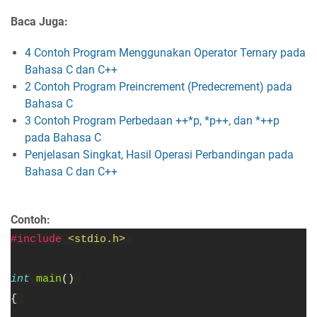
Baca Juga:
4 Contoh Program Menggunakan Operator Ternary pada
Bahasa C dan C++
2 Contoh Program Preincrement (Predecrement) pada
Bahasa C
3 Contoh Program Perbedaan ++*p, *p++, dan *++p
pada Bahasa C
Penjelasan Singkat, Hasil Operasi Perbandingan pada
Bahasa C dan C++
Contoh:
#include 
<stdio.h> 
int 
main
() 
{ 