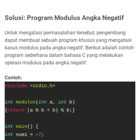
Solusi: Program Modulus Angka Negatif
Untuk mengatasi permasalahan tersebut, pengembang
dapat membuat sebuah program khusus yang mengatasi
kasus modulus pada angka negatif. Berikut adalah contoh
program sederhana dalam bahasa C yang melakukan
operasi modulus pada angka negatif:
Contoh:
#include
<stdio.h>
int
modulus
(
int
a,
int
b)
{
return
(a % b + b) % b;}
int
main
() {
int
num1 = -
7
;