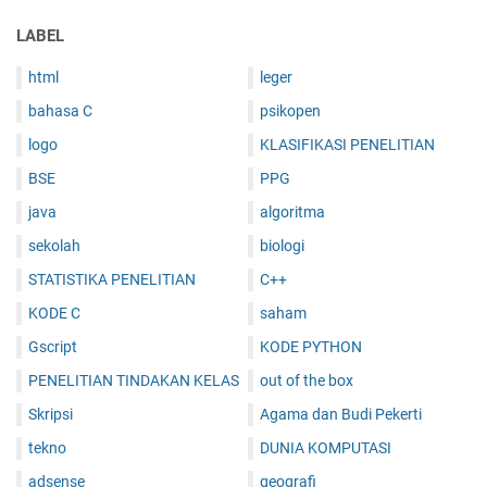
LABEL
html
leger
bahasa C
psikopen
logo
KLASIFIKASI PENELITIAN
BSE
PPG
java
algoritma
sekolah
biologi
STATISTIKA PENELITIAN
C++
KODE C
saham
Gscript
KODE PYTHON
PENELITIAN TINDAKAN KELAS
out of the box
Skripsi
Agama dan Budi Pekerti
tekno
DUNIA KOMPUTASI
adsense
geografi