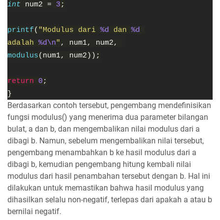
int
num2 =
3
;
printf
(
"Modulus dari
%d
dan
%d
adalah
%d\n
"
, num1, num2,
modulus
(num1, num2));
return
0
;
}
Berdasarkan contoh tersebut, pengembang mendefinisikan
fungsi modulus() yang menerima dua parameter bilangan
bulat, a dan b, dan mengembalikan nilai modulus dari a
dibagi b. Namun, sebelum mengembalikan nilai tersebut,
pengembang menambahkan b ke hasil modulus dari a
dibagi b, kemudian pengembang hitung kembali nilai
modulus dari hasil penambahan tersebut dengan b. Hal ini
dilakukan untuk memastikan bahwa hasil modulus yang
dihasilkan selalu non-negatif, terlepas dari apakah a atau b
bernilai negatif.