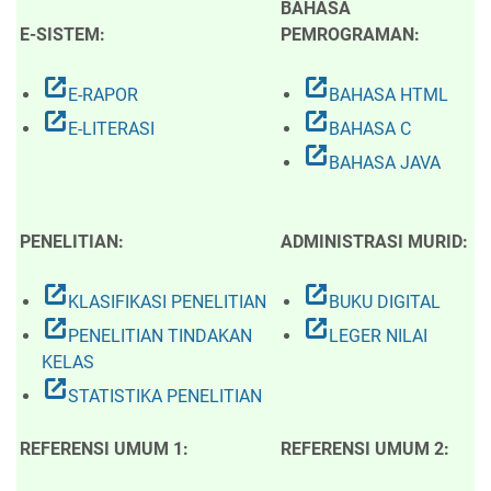
BAHASA
E-SISTEM:
PEMROGRAMAN:
open_in_new
open_in_new
E-RAPOR
BAHASA HTML
open_in_new
open_in_new
E-LITERASI
BAHASA C
open_in_new
BAHASA JAVA
PENELITIAN:
ADMINISTRASI MURID:
open_in_new
open_in_new
KLASIFIKASI PENELITIAN
BUKU DIGITAL
open_in_new
open_in_new
PENELITIAN TINDAKAN
LEGER NILAI
KELAS
open_in_new
STATISTIKA PENELITIAN
REFERENSI UMUM 1:
REFERENSI UMUM 2: