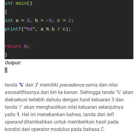
int 
main
() 
{ 
int 
a = 
3
, b = -
8
, c = 
2
; 
printf
(
"
%d
"
, a % b / c); 
return 
0
; 
}
Output:
1
tanda '
%
' dan '
/
' memiliki
precedence
sama dan nilai
asosiatifitasnya dari kiri ke kanan. Sehingga tanda '%' akan
dieksekusi terlebih dahulu dengan hasil keluaran 3 dan
tanda '/' akan menghasilkan nilai keluaran selanjutnya
yaitu
1
. Hal ini menekankan bahwa, tanda dari
left
operand
ditambahkan untuk memberikan hasil pada
kondisi dari operator modulus pada bahasa C.