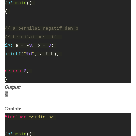
int 
main
() 
{ 
// a bernilai negatif dan b
// bernilai positif. 
int 
a = -
3
, b = 
8
; 
printf
(
"
%d
"
, a % b); 
return 
0
; 
}
Output:
-3
Contoh:
#include 
<stdio.h> 
int 
main
() 