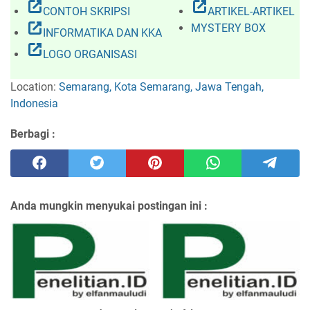
open_in_new
open_in_new
CONTOH SKRIPSI
ARTIKEL-ARTIKEL
open_in_new
MYSTERY BOX
INFORMATIKA DAN KKA
open_in_new
LOGO ORGANISASI
Location:
Semarang, Kota Semarang, Jawa Tengah,
Indonesia
Berbagi :
Anda mungkin menyukai postingan ini :