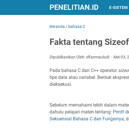
PENELITIAN.ID
E-SISTEM
Beranda
/
bahasa C
Fakta tentang Sizeo
Dipublikasikan Oleh: elfanmauludi
Mei 03,
Pada bahasa C dan C++ operator
sizeo
tipe data atau variabel. Bentuk ekspres
dieksekusi.
Sebelum memahami lebih dalam materi 
dahulu pelajari materi tentang:
Printf 
Sekuensial Bahasa C dan Fungsinya
, 