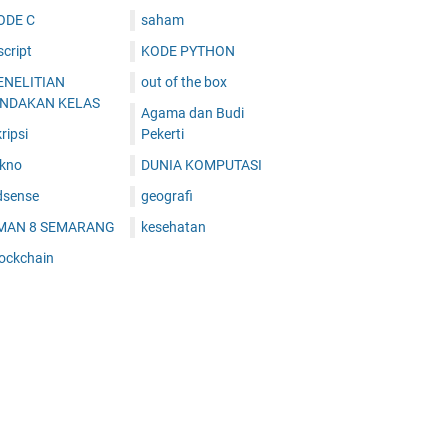
ODE C
saham
cript
KODE PYTHON
ENELITIAN
out of the box
INDAKAN KELAS
Agama dan Budi
ripsi
Pekerti
ekno
DUNIA KOMPUTASI
dsense
geografi
MAN 8 SEMARANG
kesehatan
lockchain