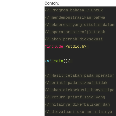
Contoh:
// Program bahasa C untuk
// mendemonstrasikan bahwa
// ekspresi yang ditulis dalam
// operator sizeof() tidak
// akan pernah dieksekusi
#include 
<stdio.h> 
int 
main
(){ 
// Hasil cetakan pada operator
// printf pada sizeof tidak
// akan dieksekusi, hanya tipe
// return printf saja yang
// nilainya dikembalikan dan
// dievaluasi ukuran nilainya