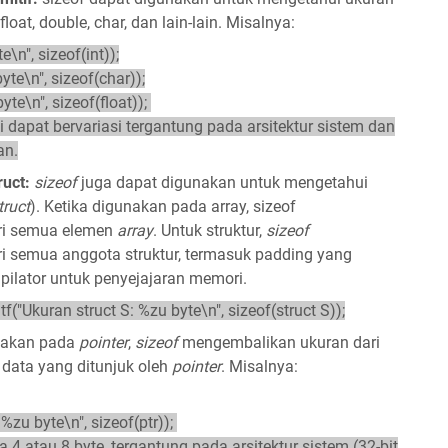
, float, double, char, dan lain-lain. Misalnya:
e\n", sizeof(int));
yte\n", sizeof(char));
yte\n", sizeof(float));
ini dapat bervariasi tergantung pada arsitektur sistem dan
an.
uct:
sizeof
juga dapat digunakan untuk mengetahui
truct
). Ketika digunakan pada array, sizeof
ri semua elemen
array
.
Untuk struktur,
sizeof
i semua anggota struktur, termasuk padding yang
ilator untuk penyejajaran memori.
rintf("Ukuran struct S: %zu byte\n", sizeof(struct S));
nakan pada
pointer
,
sizeof
mengembalikan ukuran dari
n data yang ditunjuk oleh
pointer
. Misalnya:
 %zu byte\n", sizeof(ptr));
a 4 atau 8 byte, tergantung pada arsitektur sistem (32-bit