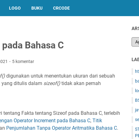
LOGO
BUKU
CRCODE
AR
f pada Bahasa C
LA
 2021
5 komentar
h
f()
digunakan untuk menentukan ukuran dari sebuah
b
i yang ditulis dalam
sizeof()
tidak akan pernah
l
B
ja
tentang Fakta tentang Sizeof pada Bahasa C, terlebih
s
dengan Operator Increment pada Bahasa C
,
Titik
dan
Penjumlahan Tanpa Operator Aritmatika Bahasa C
.
S
P