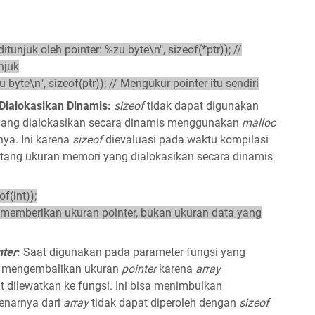
itunjuk oleh pointer: %zu byte\n", sizeof(*ptr)); //
njuk
u byte\n", sizeof(ptr)); // Mengukur pointer itu sendiri
Dialokasikan Dinamis:
sizeof
tidak dapat digunakan
yang dialokasikan secara dinamis menggunakan
malloc
nya. Ini karena
sizeof
dievaluasi pada waktu kompilasi
entang ukuran memori yang dialokasikan secara dinamis
of(int));
n memberikan ukuran pointer, bukan ukuran data yang
nter
:
Saat digunakan pada parameter fungsi yang
 mengembalikan ukuran
pointer
karena
array
t dilewatkan ke fungsi. Ini bisa menimbulkan
enarnya dari
array
tidak dapat diperoleh dengan
sizeof