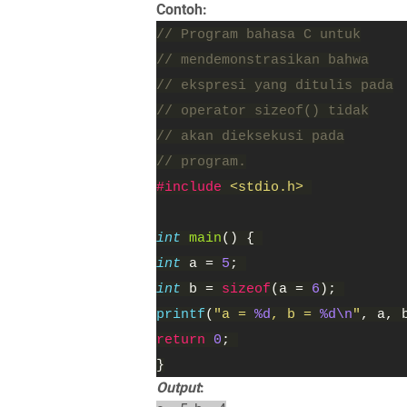
Contoh:
// Program bahasa C untuk
// mendemonstrasikan bahwa
// ekspresi yang ditulis pada
// operator sizeof() tidak
// akan dieksekusi pada
// program.
#include 
<stdio.h> 
int 
main
() { 
int 
a = 
5
; 
int 
b = 
sizeof
(a = 
6
); 
printf
(
"a = 
%d
, b = 
%d\n
"
, a, 
return 
0
; 
}
Output
: