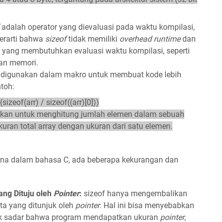
f
adalah operator yang dievaluasi pada waktu kompilasi,
berarti bahwa
sizeof
tidak memiliki
overhead runtime
dan
 yang membutuhkan evaluasi waktu kompilasi, seperti
an memori.
g digunakan dalam makro untuk membuat kode lebih
toh:
izeof(arr) / sizeof((arr)[0]))
nakan untuk menghitung jumlah elemen dalam sebuah
ran total array dengan ukuran dari satu elemen.
na dalam bahasa C, ada beberapa kekurangan dan
ng Dituju oleh
Pointer
:
sizeof hanya mengembalikan
ta yang ditunjuk oleh
pointer
. Hal ini bisa menyebabkan
k sadar bahwa program mendapatkan ukuran
pointer
,