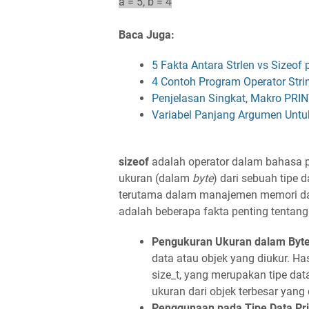
a = 5, b = 4
Baca Juga:
5 Fakta Antara Strlen vs Sizeof
4 Contoh Program Operator Str
Penjelasan Singkat, Makro PRI
Variabel Panjang Argumen Unt
sizeof
adalah operator dalam bahasa
ukuran (dalam
byte
) dari sebuah tipe 
terutama dalam manajemen memori dan 
adalah beberapa fakta penting tentang
Pengukuran Ukuran dalam Byte
data atau objek yang diukur. Ha
size_t, yang merupakan tipe da
ukuran dari objek terbesar yang
Penggunaan pada Tipe Data Prim