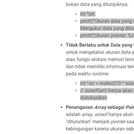
bukan data yang ditunjuknya.
int *ptr;
printf("Ukuran data yang d
Mengukur data yang ditu
printf("Ukuran pointer: %z
Tidak Berlaku untuk Data yang 
untuk mengetahui ukuran data 
atau fungsi alokasi memori lain
dan tidak memiliki informasi t
pada waktu
runtime
.
int *arr = malloc(10 * size
// sizeof(arr) hanya aka
dialokasikan
Penanganan
Array
sebagai
Poi
adalah
array
,
sizeof
hanya akan
"diturunkan" menjadi
pointer
saa
kebingungan karena ukuran seb