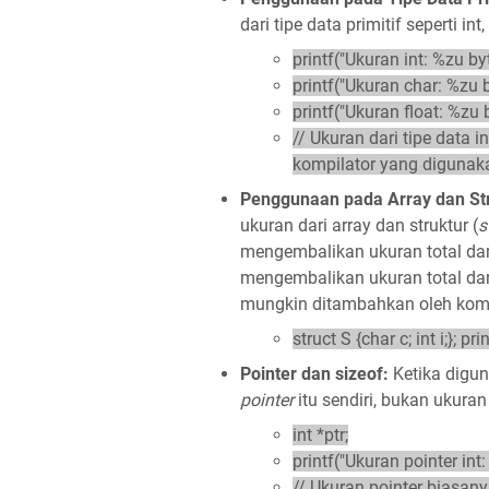
dari tipe data primitif seperti int
printf("Ukuran int: %zu byt
printf("Ukuran char: %zu b
printf("Ukuran float: %zu b
// Ukuran dari tipe data 
kompilator yang digunak
Penggunaan pada Array dan Str
ukuran dari array dan struktur (
s
mengembalikan ukuran total da
mengembalikan ukuran total dar
mungkin ditambahkan oleh komp
struct S {char c; int i;}; p
Pointer dan sizeof:
Ketika digu
pointer
itu sendiri, bukan ukura
int *ptr;
printf("Ukuran pointer int:
// Ukuran pointer biasany