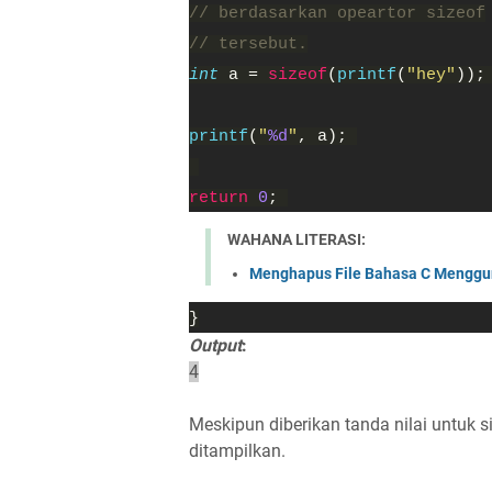
// berdasarkan opeartor sizeof
// tersebut.
int 
a = 
sizeof
(
printf
(
"hey"
));
printf
(
"
%d
"
, a); 
return 
0
; 
WAHANA LITERASI:
Menghapus File Bahasa C Menggu
}
Output
:
4
Meskipun diberikan tanda nilai untuk 
ditampilkan.