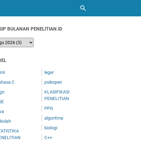
SIP BULANAN PENELITIAN.ID
BEL
tml
leger
ahasa C
psikopen
ogo
KLASIFIKASI
PENELITIAN
SE
PPG
va
algoritma
ekolah
biologi
TATISTIKA
ENELITIAN
C++