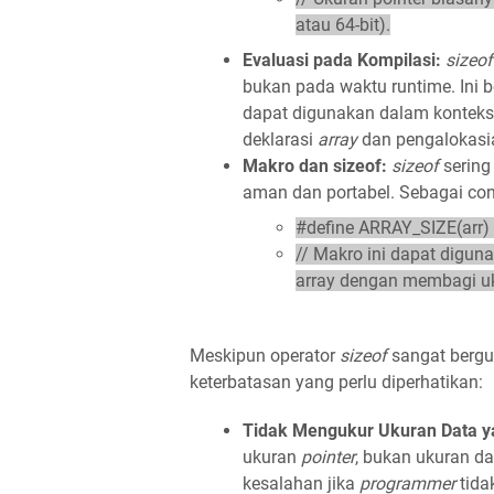
atau 64-bit).
Evaluasi pada Kompilasi:
sizeo
bukan pada waktu runtime. Ini 
dapat digunakan dalam konteks
deklarasi
array
dan pengalokasi
Makro dan sizeof:
sizeof
serin
aman dan portabel. Sebagai con
#define ARRAY_SIZE(arr) (s
// Makro ini dapat digu
array dengan membagi uku
Meskipun operator
sizeof
sangat bergu
keterbatasan yang perlu diperhatikan:
Tidak Mengukur Ukuran Data ya
ukuran
pointer
, bukan ukuran da
kesalahan jika
programmer
tida