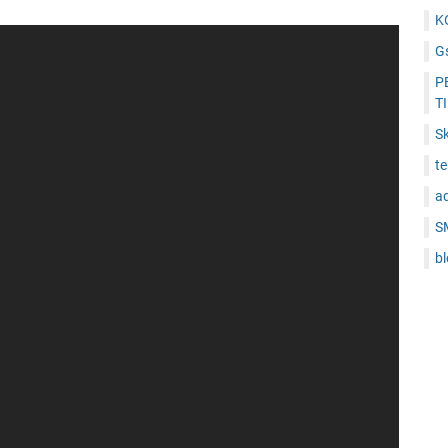
K
Gs
P
T
Sk
t
a
S
b