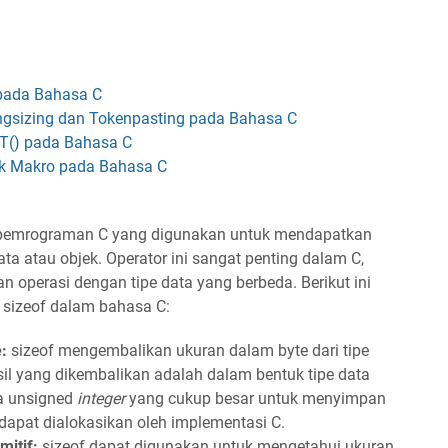
 pada Bahasa C
ingsizing dan Tokenpasting pada Bahasa C
NT() pada Bahasa C
uk Makro pada Bahasa C
 pemrograman C yang digunakan untuk mendapatkan
data atau objek. Operator ini sangat penting dalam C,
operasi dengan tipe data yang berbeda. Berikut ini
 sizeof dalam bahasa C:
:
sizeof mengembalikan ukuran dalam byte dari tipe
sil yang dikembalikan adalah dalam bentuk tipe data
ta unsigned
integer
yang cukup besar untuk menyimpan
 dapat dialokasikan oleh implementasi C.
itif:
sizeof dapat digunakan untuk mengetahui ukuran