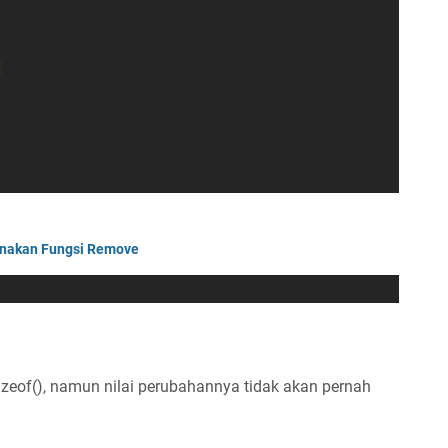
 
nakan Fungsi Remove
sizeof(), namun nilai perubahannya tidak akan pernah