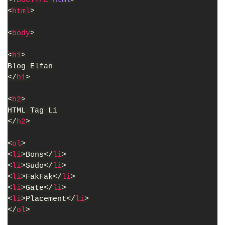
<!
DOCTYPE 
html
>
<
html
>
<
body
>
<
h1
>
Blog Elfan
</
h1
>
<
h2
>
HTML Tag Li
</
h2
>
<
ol
>
<
li
>Bons</
li
>
<
li
>Sudo</
li
>
<
li
>FakFak</
li
>
<
li
>Gate</
li
>
<
li
>Placement</
li
>
</
ol
>