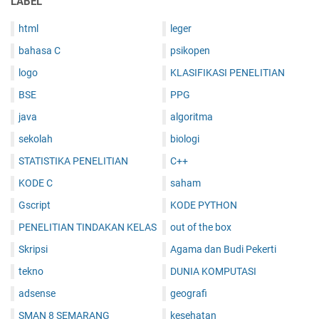
LABEL
html
leger
bahasa C
psikopen
logo
KLASIFIKASI PENELITIAN
BSE
PPG
java
algoritma
sekolah
biologi
STATISTIKA PENELITIAN
C++
KODE C
saham
Gscript
KODE PYTHON
PENELITIAN TINDAKAN KELAS
out of the box
Skripsi
Agama dan Budi Pekerti
tekno
DUNIA KOMPUTASI
adsense
geografi
SMAN 8 SEMARANG
kesehatan