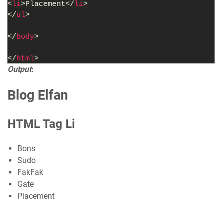
<
li
>Placement</
li
>
</
ul
>
</
body
>
</
html
>
Output
:
Blog Elfan
HTML Tag Li
Bons
Sudo
FakFak
Gate
Placement