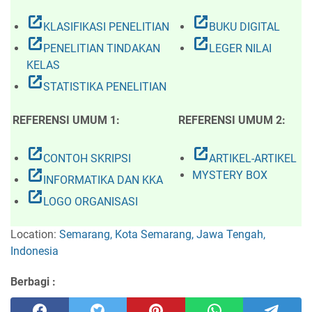
open_in_new
open_in_new
KLASIFIKASI PENELITIAN
BUKU DIGITAL
open_in_new
open_in_new
PENELITIAN TINDAKAN
LEGER NILAI
KELAS
open_in_new
STATISTIKA PENELITIAN
REFERENSI UMUM 1:
REFERENSI UMUM 2:
open_in_new
open_in_new
CONTOH SKRIPSI
ARTIKEL-ARTIKEL
open_in_new
MYSTERY BOX
INFORMATIKA DAN KKA
open_in_new
LOGO ORGANISASI
Location:
Semarang, Kota Semarang, Jawa Tengah,
Indonesia
Berbagi :