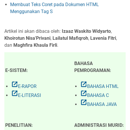
Membuat Teks Coret pada Dokumen HTML
Menggunakan Tag S
Artikel ini akan dibaca oleh:
Izaaz Waskito Widyarto
,
Khoirotun Nisa'Privani
,
Lailatul Mafiqroh
,
Lavenia Fitri
,
dan
Maghfira Khaula Firli
.
BAHASA
E-SISTEM:
PEMROGRAMAN:
open_in_new
open_in_new
E-RAPOR
BAHASA HTML
open_in_new
open_in_new
E-LITERASI
BAHASA C
open_in_new
BAHASA JAVA
PENELITIAN:
ADMINISTRASI MURID: