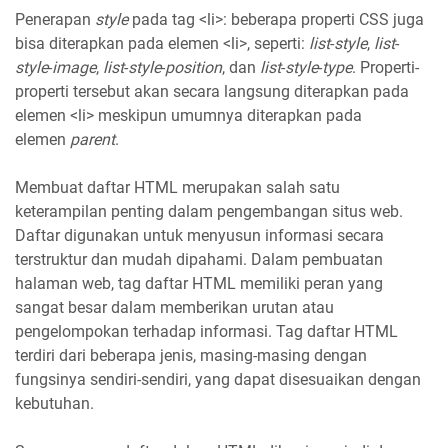
Penerapan
style
pada tag <li>: beberapa properti CSS juga
bisa diterapkan pada elemen <li>, seperti:
list
-
style
,
list
-
style
-
image
,
list
-
style
-
position
, dan
list
-
style
-
type
. Properti-
properti tersebut akan secara langsung diterapkan pada
elemen <li> meskipun umumnya diterapkan pada
elemen
parent
.
Membuat daftar HTML merupakan salah satu
keterampilan penting dalam pengembangan situs web.
Daftar digunakan untuk menyusun informasi secara
terstruktur dan mudah dipahami. Dalam pembuatan
halaman web, tag daftar HTML memiliki peran yang
sangat besar dalam memberikan urutan atau
pengelompokan terhadap informasi. Tag daftar HTML
terdiri dari beberapa jenis, masing-masing dengan
fungsinya sendiri-sendiri, yang dapat disesuaikan dengan
kebutuhan.