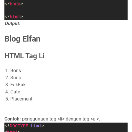
</
body
>
</
html
>
Output
:
Blog Elfan
HTML Tag Li
Bons
Sudo
FakFak
Gate
Placement
Contoh:
penggunaan tag <li> dengan tag <ul>.
<!
DOCTYPE 
html
>