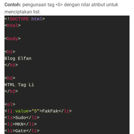
Contoh:
pengunaan tag <li> dengan nilai atribut untuk
menciptakan list.
<!
DOCTYPE 
html
>
<
html
>
<
body
>
<
h1
>
Blog Elfan
</
h1
>
<
h2
>
HTML Tag Li
</
h2
>
<
ol
>
<
li 
value
=
"5"
>FakFak</
li
>
<
li
>Sudo</
li
>
<
li
>MKN</
li
>
<
li
>Gate</
li
>