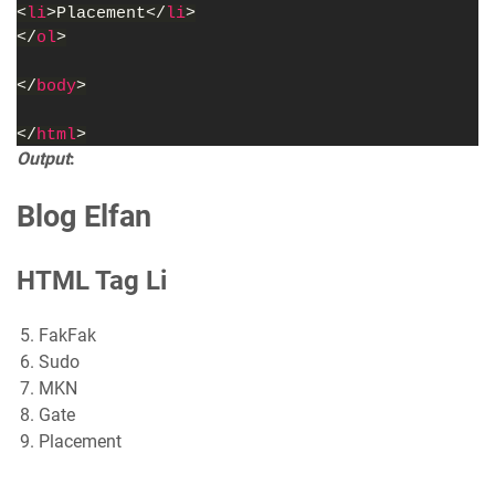
<
li
>Placement</
li
>
</
ol
>
</
body
>
</
html
>
Output
:
Blog Elfan
HTML Tag Li
FakFak
Sudo
MKN
Gate
Placement