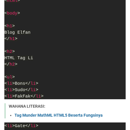
<
html
>
<
body
>
<
h1
>
Blog Elfan
</
h1
>
<
h2
>
HTML Tag Li
</
h2
>
<
ul
>
<
li
>Bons</
li
>
<
li
>Sudo</
li
>
<
li
>FakFak</
li
>
WAHANA LITERASI:
Tag Munder MathML HTML5 Beserta Fungsinya
<
li
>Gate</
li
>