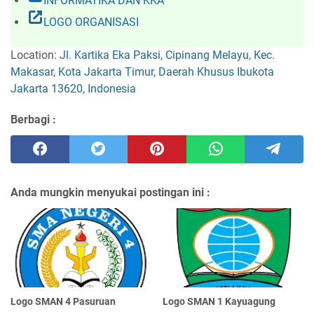
INFORMATIKA DAN KKA
open_in_new
LOGO ORGANISASI
Location:
Jl. Kartika Eka Paksi, Cipinang Melayu, Kec.
Makasar, Kota Jakarta Timur, Daerah Khusus Ibukota
Jakarta 13620, Indonesia
Berbagi :
Anda mungkin menyukai postingan ini :
Logo SMAN 4 Pasuruan
Logo SMAN 1 Kayuagung