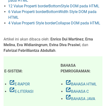
pada HTML
12 Value Properti borderBottomStyle DOM pada HTML
6 Value Properti borderBottomWidth Style DOM pada
HTML
4 Value Properti Style borderCollapse DOM pada HTML
Artikel ini akan dibaca oleh:
Enrico Dui Martinez
,
Erna
Melina
,
Eva Widianingrum
,
Evina Diva Prasiwi
, dan
Fahrizal Febrilliantza Abdullah
.
BAHASA
E-SISTEM:
PEMROGRAMAN:
open_in_new
open_in_new
E-RAPOR
BAHASA HTML
open_in_new
open_in_new
E-LITERASI
BAHASA C
open_in_new
BAHASA JAVA