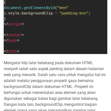
{
document
.
getElementById
(
"mnn"
).style.backgroundClip 
= 
"padding-box"
;
}
</
script
>
</
center
>
</
body
>
</
html
>
Mengatur klip latar belakang pada dokumen HTML
menjadi salah satu aspek penting dalam desain halaman
web yang menarik. Salah satu cara untuk mengatur hal ini
adalah melalui penggunaan properti gaya bernama
backgroundClip dalam dokumen HTML. Properti ini
berfungsi untuk menentukan area elemen yang akan
digunakan sebagai batas bagi gambar latar belakang.
Dengan kata lain, backgroundClip mengontrol bagian
elemen mana yang akan menampilkan gambar latar