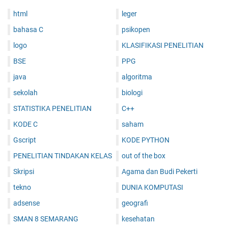
html
leger
bahasa C
psikopen
logo
KLASIFIKASI PENELITIAN
BSE
PPG
java
algoritma
sekolah
biologi
STATISTIKA PENELITIAN
C++
KODE C
saham
Gscript
KODE PYTHON
PENELITIAN TINDAKAN KELAS
out of the box
Skripsi
Agama dan Budi Pekerti
tekno
DUNIA KOMPUTASI
adsense
geografi
SMAN 8 SEMARANG
kesehatan