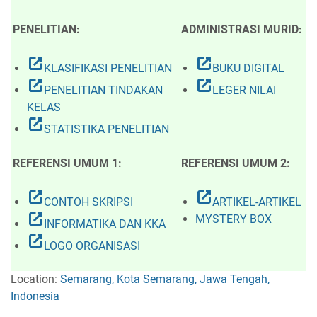
PENELITIAN:
ADMINISTRASI MURID:
open_in_new
open_in_new
KLASIFIKASI PENELITIAN
BUKU DIGITAL
open_in_new
open_in_new
PENELITIAN TINDAKAN
LEGER NILAI
KELAS
open_in_new
STATISTIKA PENELITIAN
REFERENSI UMUM 1:
REFERENSI UMUM 2:
open_in_new
open_in_new
CONTOH SKRIPSI
ARTIKEL-ARTIKEL
open_in_new
MYSTERY BOX
INFORMATIKA DAN KKA
open_in_new
LOGO ORGANISASI
Location:
Semarang, Kota Semarang, Jawa Tengah,
Indonesia