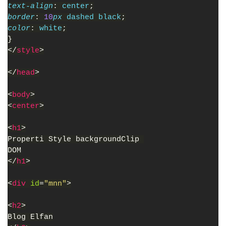
text-align
: 
center
;
border
: 
10
px 
dashed black
;
color
: 
white
;
}
</
style
>
</
head
>
<
body
>
<
center
>
<
h1
>
Properti Style backgroundClip 
DOM
</
h1
>
<
div 
id
=
"mnn"
>
<
h2
>
Blog Elfan