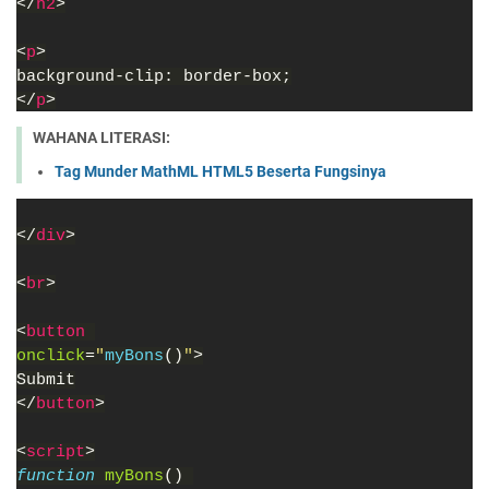
</
h2
>
<
p
>
background-clip: border-box;
</
p
>
WAHANA LITERASI:
Tag Munder MathML HTML5 Beserta Fungsinya
</
div
>
<
br
>
<
button 
onclick
=
"
myBons
()
"
>
Submit
</
button
>
<
script
>
function 
myBons
() 