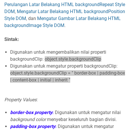
Perulangan Latar Belakang HTML backgroundRepeat Style
DOM
,
Mengatur Latar Belakang HTML backgroundPosition
Style DOM
, dan
Mengatur Gambar Latar Belakang HTML
backgroundImage Style DOM
.
Sintak:
Digunakan untuk mengembalikan nilai properti
backgroundClip:
object.style.backgroundClip
Digunakan untuk mengatur properti backgroundClip:
object.style.backgroundClip = " border-box | padding-box
| content-box | initial | inherit "
Property Values
:
border-box property
:
Digunakan untuk mengatur nilai
background color
menyebar keseluruh bagian divisi.
padding-box property
:
Digunakan untuk mengatur