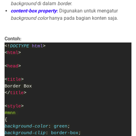
background
di dalam
border
.
content-box property
:
Digunakan untuk mengatur
background color
hanya pada bagian konten saja.
Contoh:
<!
DOCTYPE 
html
>
<
html
>
<
head
>
<
title
>
Border Box
</
title
>
<
style
>
#mnn 
{
background-color
: 
green
;
background-clip
: 
border-box
;