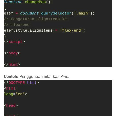
function 
changePos
() 
{
elem 
= 
document
.
querySelector
(
'.main'
);
// Pengaturan alignItems ke 
// flex-end
elem.style.alignItems 
= 
'flex-end'
;
}
</
script
>
</
body
>
</
html
>
Contoh:
Penggunaan nilai
baseline
.
<!
DOCTYPE 
html
>
<
html 
lang
=
"en"
>
<
head
>