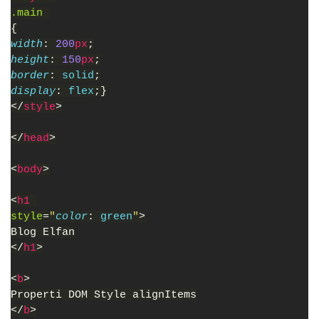
.main 
{
width
: 
200
px
;
height
: 
150
px
;
border
: 
solid
;
display
: 
flex
;}
</
style
>
</
head
>
<
body
>
<
h1 
style
=
"
color
: 
green
"
>
Blog Elfan
</
h1
>
<
b
>
Properti DOM Style alignItems
</
b
>