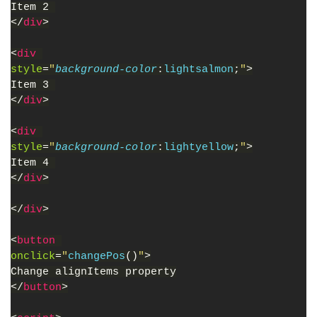
Item 2 
</
div
>
<
div 
style
=
"
background-color
:
lightsalmon
;
"
>
Item 3 
</
div
>
<
div 
style
=
"
background-color
:
lightyellow
;
"
>
Item 4 
</
div
>
</
div
>
<
button 
onclick
=
"
changePos
()
"
>
Change alignItems property
</
button
>