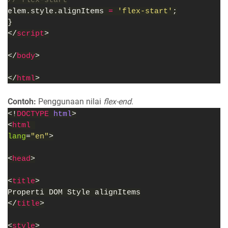
// flex-start
elem.style.alignItems 
= 
'flex-start'
;
}
</
script
>
</
body
>
</
html
>
Contoh:
Penggunaan nilai
flex-end
.
<!
DOCTYPE 
html
>
<
html 
lang
=
"en"
>
<
head
>
<
title
>
Properti DOM Style alignItems
</
title
>
<
style
>