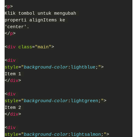
<
p
>
Klik tombol untuk mengubah 
properti alignItems ke 
'center'.
</
p
>
<
div 
class
=
"main"
>
<
div 
style
=
"
background-color
:
lightblue
;
"
>
Item 1 
</
div
>
<
div 
style
=
"
background-color
:
lightgreen
;
"
>
Item 2 
</
div
>
<
div 
style
=
"
background-color
:
lightsalmon
;
"
>