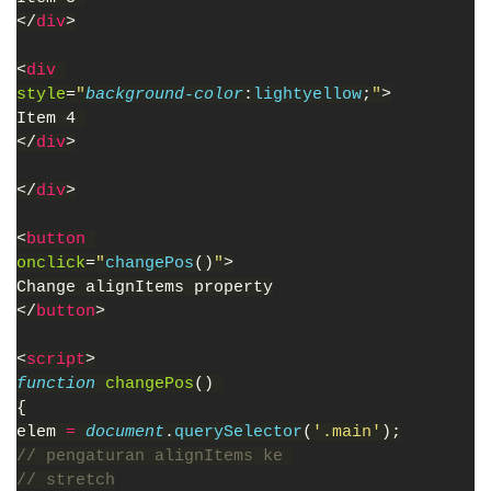
</
div
>
<
div 
style
=
"
background-color
:
lightyellow
;
"
>
Item 4 
</
div
>
</
div
>
<
button 
onclick
=
"
changePos
()
"
>
Change alignItems property
</
button
>
<
script
>
function 
changePos
() 
{
elem 
= 
document
.
querySelector
(
'.main'
);
// pengaturan alignItems ke 
// stretch