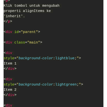
<
p
>
Klik tombol untuk mengubah 
properti alignItems ke 
'inherit'.
</
p
>
<
div 
id
=
"parent"
>
<
div 
class
=
"main"
>
<
div 
style
=
"
background-color
:
lightblue
;
"
>
Item 1 
</
div
>
<
div 
style
=
"
background-color
:
lightgreen
;
"
>
Item 2 
</
div
>
<
div 