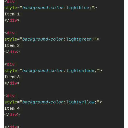
<
div 
style
=
"
background-color
:
lightblue
;
"
>
Item 1 
</
div
>
<
div 
style
=
"
background-color
:
lightgreen
;
"
>
Item 2 
</
div
>
<
div 
style
=
"
background-color
:
lightsalmon
;
"
>
Item 3 
</
div
>
<
div 
style
=
"
background-color
:
lightyellow
;
"
>
Item 4 
</
div
>
</
div
>