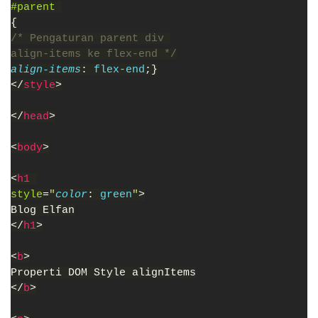
#parent 
{
/* Pengaturan parent div 
align-items ke flex-end */
align-items
: 
flex-end
;}
</
style
>
</
head
>
<
body
>
<
h1 
style
=
"
color
: 
green
"
>
Blog Elfan
</
h1
>
<
b
>
Properti DOM Style alignItems
</
b
>