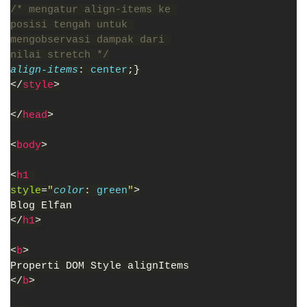
/* mengatur align-items ke 
posisi tengah untuk 
mengobservasi dampak dari 
nilai stretch */
align-items
: 
center
;}
</
style
>
</
head
>
<
body
>
<
h1 
style
=
"
color
: 
green
"
>
Blog Elfan
</
h1
>
<
b
>
Properti DOM Style alignItems
</
b
>