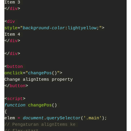
Item 3 
</
div
>
<
div 
style
=
"
background-color
:
lightyellow
;
"
>
Item 4 
</
div
>
</
div
>
<
button 
onclick
=
"
changePos
()
"
>
Change alignItems property
</
button
>
<
script
>
function 
changePos
() 
{
elem 
= 
document
.
querySelector
(
'.main'
);
// Pengaturan alignItems ke 