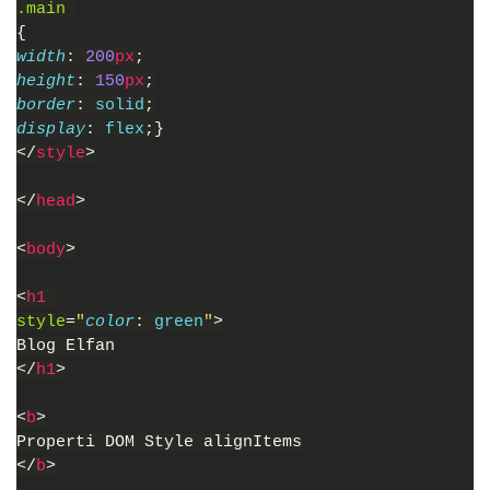
.main 
{
width
: 
200
px
;
height
: 
150
px
;
border
: 
solid
;
display
: 
flex
;}
</
style
>
</
head
>
<
body
>
<
h1 
style
=
"
color
: 
green
"
>
Blog Elfan
</
h1
>
<
b
>
Properti DOM Style alignItems
</
b
>