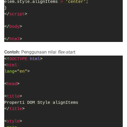
elem.style.alignItems 
= 
'center'
;
}
</
script
>
</
body
>
</
html
>
Contoh:
Penggunaan nilai
flex-start
.
<!
DOCTYPE 
html
>
<
html 
lang
=
"en"
>
<
head
>
<
title
>
Properti DOM Style alignItems
</
title
>
<
style
>