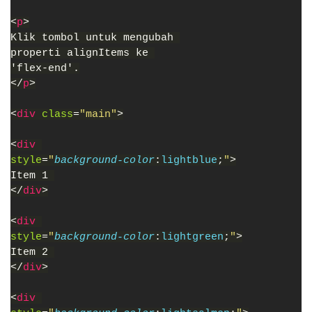
<
p
>
Klik tombol untuk mengubah 
properti alignItems ke 
'flex-end'.
</
p
>
<
div 
class
=
"main"
>
<
div 
style
=
"
background-color
:
lightblue
;
"
>
Item 1 
</
div
>
<
div 
style
=
"
background-color
:
lightgreen
;
"
>
Item 2 
</
div
>
<
div 