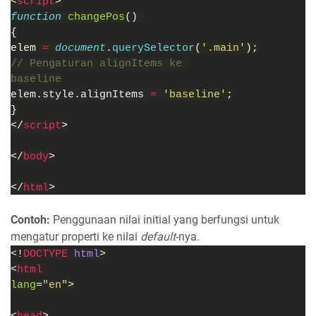
<
script
>
function 
changePos
() 
{
elem 
= 
document
.
querySelector
(
'.main'
);
// Pengaturan alignItems ke 
baseline
elem.style.alignItems 
= 
'baseline'
;
}
</
script
>
</
body
>
</
html
>
Contoh:
Penggunaan nilai initial yang berfungsi untuk
mengatur properti ke nilai
default
-nya.
<!
DOCTYPE 
html
>
<
html 
lang
=
"en"
>
<
head
>