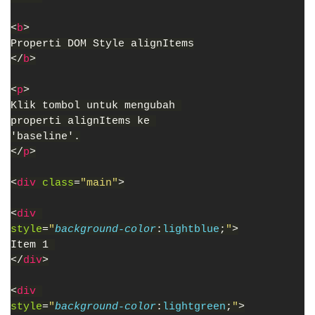
<
b
>
Properti DOM Style alignItems
</
b
>
<
p
>
Klik tombol untuk mengubah 
properti alignItems ke 
'baseline'.
</
p
>
<
div 
class
=
"main"
>
<
div 
style
=
"
background-color
:
lightblue
;
"
>
Item 1 
</
div
>
<
div 
style
=
"
background-color
:
lightgreen
;
"
>