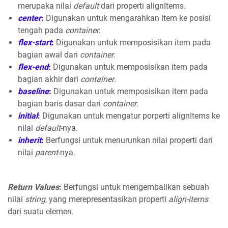
merupaka nilai
default
dari properti alignItems.
center
:
Digunakan untuk mengarahkan item ke posisi
tengah pada
container
.
flex-start
:
Digunakan untuk memposisikan item pada
bagian awal dari
container
.
flex-end
:
Digunakan untuk memposisikan item pada
bagian akhir dari
container
.
baseline
:
Digunakan untuk memposisikan item pada
bagian baris dasar dari
container
.
initial
:
Digunakan untuk mengatur porperti alignItems ke
nilai
default
-nya.
inherit
:
Berfungsi untuk menurunkan nilai properti dari
nilai
parent
-nya.
Return Values
:
Berfungsi untuk mengembalikan sebuah
nilai
string
, yang merepresentasikan properti
align-items
dari suatu elemen.