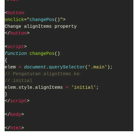
<
button 
onclick
=
"
changePos
()
"
>
Change alignItems property
</
button
>
<
script
>
function 
changePos
() 
{
elem 
= 
document
.
querySelector
(
'.main'
);
// Pengaturan alignItems ke 
// initial
elem.style.alignItems 
= 
'initial'
;
}
</
script
>
</
body
>
</
html
>