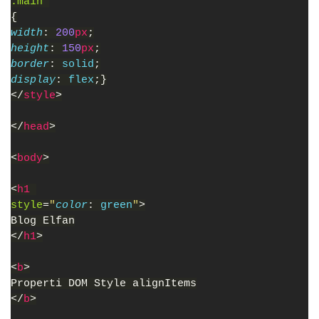
.main 
{
width
: 
200
px
;
height
: 
150
px
;
border
: 
solid
;
display
: 
flex
;}
</
style
>
</
head
>
<
body
>
<
h1 
style
=
"
color
: 
green
"
>
Blog Elfan
</
h1
>
<
b
>
Properti DOM Style alignItems
</
b
>