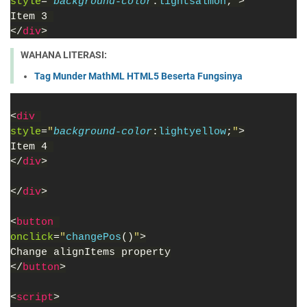
style
=
"
background-color
:
lightsalmon
;
"
>
Item 3 
</
div
>
WAHANA LITERASI:
Tag Munder MathML HTML5 Beserta Fungsinya
<
div 
style
=
"
background-color
:
lightyellow
;
"
>
Item 4 
</
div
>
</
div
>
<
button 
onclick
=
"
changePos
()
"
>
Change alignItems property
</
button
>
<
script
>