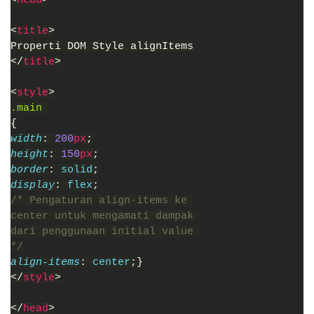
<
title
>
Properti DOM Style alignItems
</
title
>
<
style
>
.main 
{
width
: 
200
px
;
height
: 
150
px
;
border
: 
solid
;
display
: 
flex
;
/* Pengaturan align-items ke 
center untuk mengamati dampak 
dari penggunaan initial value 
*/
align-items
: 
center
;}
</
style
>
</
head
>