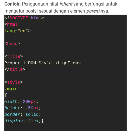
Contoh:
Penggunaan nilai
inherit
yang berfungsi untuk
mengatur posisi sesuai dengan elemen
parent
-nya.
<!
DOCTYPE 
html
>
<
html 
lang
=
"en"
>
<
head
>
<
title
>
Properti DOM Style alignItems
</
title
>
<
style
>
.main 
{
width
: 
200
px
;
height
: 
150
px
;
border
: 
solid
;
display
: 
flex
;}