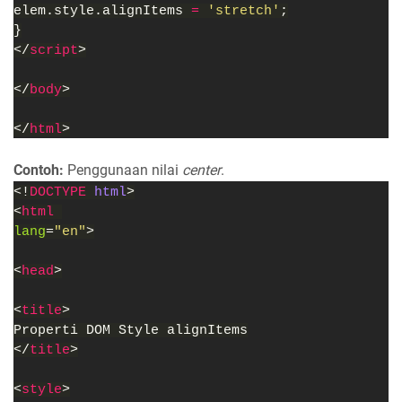
elem.style.alignItems 
= 
'stretch'
;
}
</
script
>
</
body
>
</
html
>
Contoh:
Penggunaan nilai
center
.
<!
DOCTYPE 
html
>
<
html 
lang
=
"en"
>
<
head
>
<
title
>
Properti DOM Style alignItems
</
title
>
<
style
>