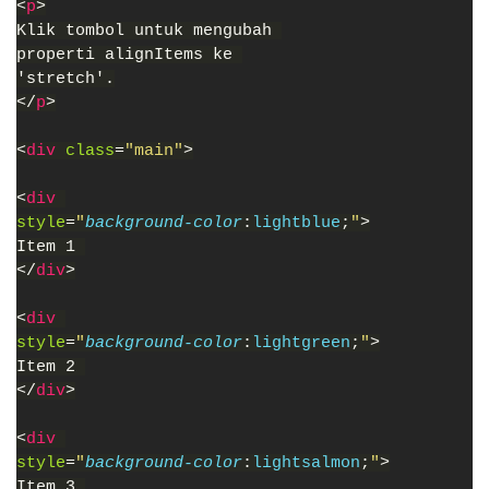
<
p
>
Klik tombol untuk mengubah 
properti alignItems ke 
'stretch'.
</
p
>
<
div 
class
=
"main"
>
<
div 
style
=
"
background-color
:
lightblue
;
"
>
Item 1 
</
div
>
<
div 
style
=
"
background-color
:
lightgreen
;
"
>
Item 2 
</
div
>
<
div 
style
=
"
background-color
:
lightsalmon
;
"
>
Item 3 