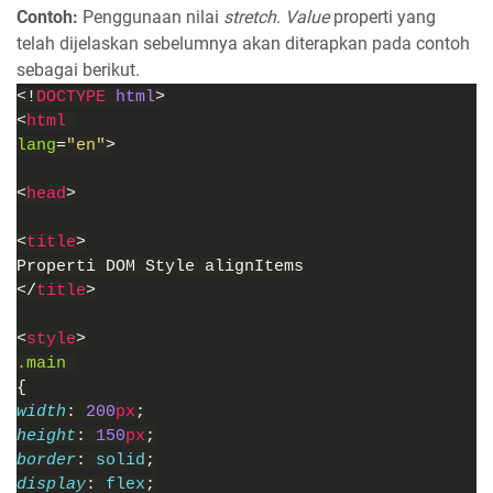
Contoh:
Penggunaan nilai
stretch
.
Value
properti yang
telah dijelaskan sebelumnya akan diterapkan pada contoh
sebagai berikut.
<!
DOCTYPE 
html
>
<
html 
lang
=
"en"
>
<
head
>
<
title
>
Properti DOM Style alignItems
</
title
>
<
style
>
.main 
{
width
: 
200
px
;
height
: 
150
px
;
border
: 
solid
;
display
: 
flex
;