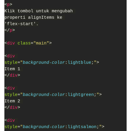
<
p
>
Klik tombol untuk mengubah 
properti alignItems ke 
'flex-start'.
</
p
>
<
div 
class
=
"main"
>
<
div 
style
=
"
background-color
:
lightblue
;
"
>
Item 1 
</
div
>
<
div 
style
=
"
background-color
:
lightgreen
;
"
>
Item 2 
</
div
>
<
div 
style
=
"
background-color
:
lightsalmon
;
"
>