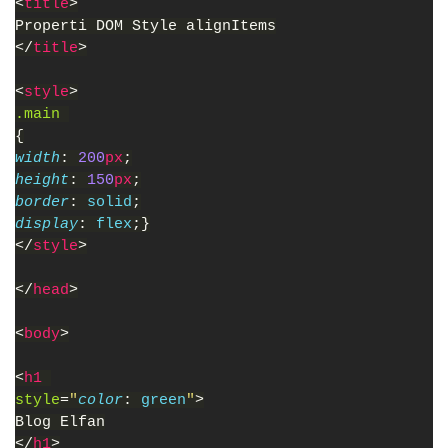
<
title
>
Properti DOM Style alignItems
</
title
>
<
style
>
.main 
{
width
: 
200
px
;
height
: 
150
px
;
border
: 
solid
;
display
: 
flex
;}
</
style
>
</
head
>
<
body
>
<
h1 
style
=
"
color
: 
green
"
>
Blog Elfan
</
h1
>