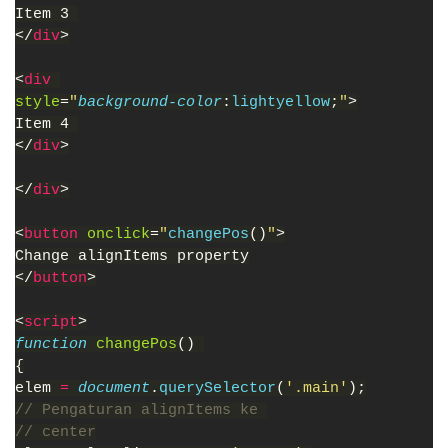
Item 3 
</
div
>
<
div 
style
=
"
background-color
:
lightyellow
;
"
>
Item 4 
</
div
>
</
div
>
<
button 
onclick
=
"
changePos
()
"
>
Change alignItems property
</
button
>
<
script
>
function 
changePos
() 
{
elem 
= 
document
.
querySelector
(
'.main'
);
// Pengaturan alignItems ke 
// center