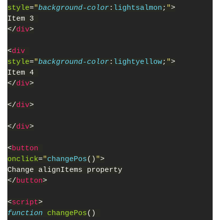
style
=
"
background-color
:
lightsalmon
;
"
>
Item 3 
</
div
>
<
div 
style
=
"
background-color
:
lightyellow
;
"
>
Item 4 
</
div
>
</
div
>
</
div
>
<
button 
onclick
=
"
changePos
()
"
>
Change alignItems property
</
button
>
<
script
>
function 
changePos
() 