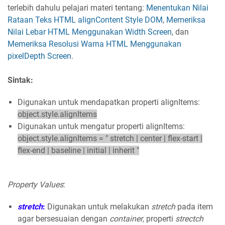
terlebih dahulu pelajari materi tentang:
Menentukan Nilai
Rataan Teks HTML alignContent Style DOM
,
Memeriksa
Nilai Lebar HTML Menggunakan Width Screen
, dan
Memeriksa Resolusi Warna HTML Menggunakan
pixelDepth Screen
.
Sintak:
Digunakan untuk mendapatkan properti alignItems:
object.style.alignItems
Digunakan untuk mengatur properti alignItems:
object.style.alignItems = " stretch | center | flex-start |
flex-end | baseline | initial | inherit "
Property Values
:
stretch
:
Digunakan untuk melakukan
stretch
pada item
agar bersesuaian dengan
container
, properti
strectch