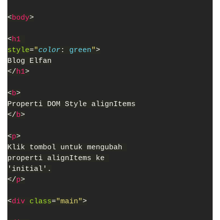
<
body
>
<
h1 
style
=
"
color
: 
green
"
>
Blog Elfan
</
h1
>
<
b
>
Properti DOM Style alignItems
</
b
>
<
p
>
Klik tombol untuk mengubah 
properti alignItems ke 
'initial'.
</
p
>
<
div 
class
=
"main"
>