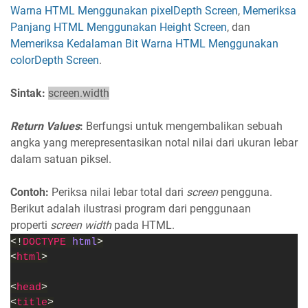
Warna HTML Menggunakan pixelDepth Screen
,
Memeriksa
Panjang HTML Menggunakan Height Screen
, dan
Memeriksa Kedalaman Bit Warna HTML Menggunakan
colorDepth Screen
.
Sintak:
screen.width
Return Values
:
Berfungsi untuk mengembalikan sebuah
angka yang merepresentasikan notal nilai dari ukuran lebar
dalam satuan piksel.
Contoh:
Periksa nilai lebar total dari
screen
pengguna.
Berikut adalah ilustrasi program dari penggunaan
properti
screen width
pada HTML.
<!
DOCTYPE 
html
>
<
html
>
<
head
>
<
title
>