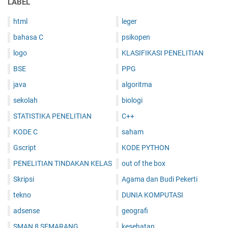
LABEL
html
leger
bahasa C
psikopen
logo
KLASIFIKASI PENELITIAN
BSE
PPG
java
algoritma
sekolah
biologi
STATISTIKA PENELITIAN
C++
KODE C
saham
Gscript
KODE PYTHON
PENELITIAN TINDAKAN KELAS
out of the box
Skripsi
Agama dan Budi Pekerti
tekno
DUNIA KOMPUTASI
adsense
geografi
SMAN 8 SEMARANG
kesehatan