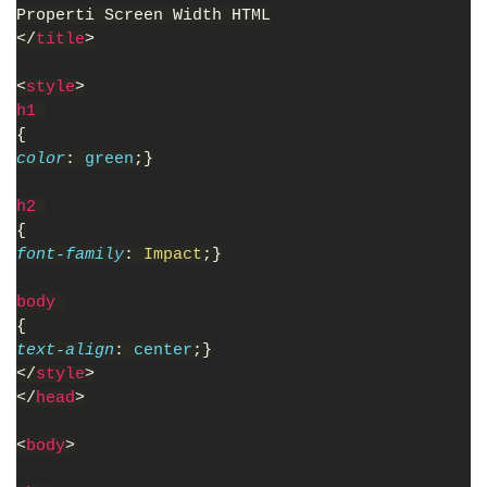
Properti Screen Width HTML
</
title
>
<
style
>
h1 
{
color
: 
green
;}
h2 
{
font-family
: 
Impact
;}
body 
{
text-align
: 
center
;}
</
style
>
</
head
>
<
body
>