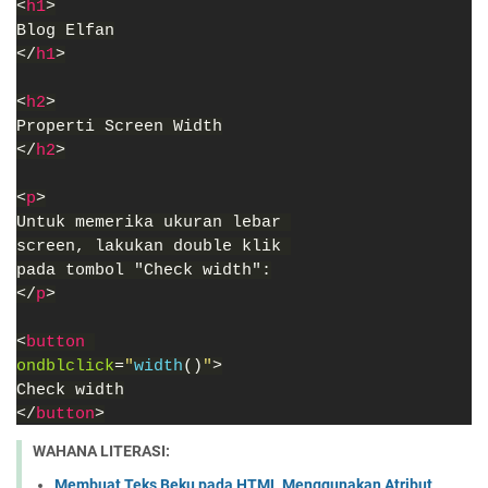
<
h1
>
Blog Elfan
</
h1
>
<
h2
>
Properti Screen Width
</
h2
>
<
p
>
Untuk memerika ukuran lebar 
screen, lakukan double klik 
pada tombol "Check width":
</
p
>
<
button 
ondblclick
=
"
width
()
"
>
Check width
</
button
>
WAHANA LITERASI:
Membuat Teks Beku pada HTML Menggunakan Atribut