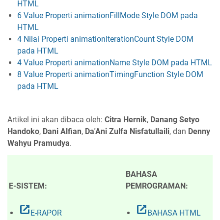
HTML
6 Value Properti animationFillMode Style DOM pada
HTML
4 Nilai Properti animationIterationCount Style DOM
pada HTML
4 Value Properti animationName Style DOM pada HTML
8 Value Properti animationTimingFunction Style DOM
pada HTML
Artikel ini akan dibaca oleh:
Citra Hernik
,
Danang Setyo
Handoko
,
Dani Alfian
,
Da'Ani Zulfa Nisfatullaili
, dan
Denny
Wahyu Pramudya
.
BAHASA
E-SISTEM:
PEMROGRAMAN:
open_in_new
open_in_new
E-RAPOR
BAHASA HTML