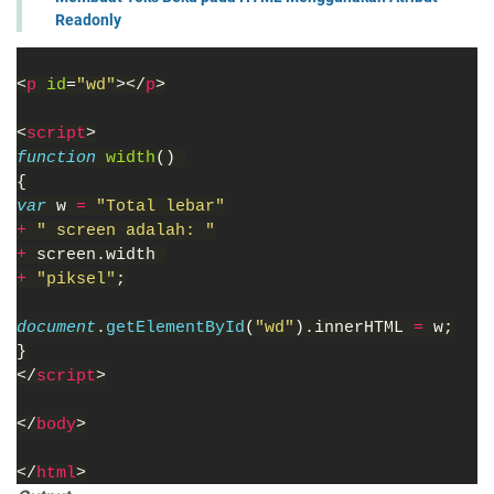
Readonly
<
p 
id
=
"wd"
></
p
>
<
script
>
function 
width
() 
{
var 
w 
= 
"Total lebar"
+ 
" screen adalah: "
+ 
screen.width 
+ 
"piksel"
;
document
.
getElementById
(
"wd"
).innerHTML 
= 
w;
}
</
script
>
</
body
>
</
html
>