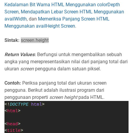
Kedalaman Bit Warna HTML Menggunakan colorDepth
Screen
,
Mendapatkan Lebar Screen HTML Menggunakan
availWidth
, dan
Memeriksa Panjang Screen HTML
Menggunakan availHeight Screen
.
Sintak:
screen.height
Return Values
:
Berfungsi untuk mengembalikan sebuah
angka yang merepresentasikan nilai dari panjang total dari
ukuran
screen
pengguna dalam satuan piksel.
Contoh:
Periksa panjang total dari ukuran screen
pengguna. Berikut adalah ilustrasi program dari
penggunaan properti
screen height
pada HTML.
<!
DOCTYPE 
html
>
<
html
>
<
head
>
<
title
>