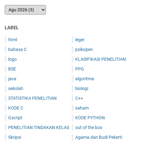
LABEL
html
leger
bahasa C
psikopen
logo
KLASIFIKASI PENELITIAN
BSE
PPG
java
algoritma
sekolah
biologi
STATISTIKA PENELITIAN
C++
KODE C
saham
Gscript
KODE PYTHON
PENELITIAN TINDAKAN KELAS
out of the box
Skripsi
Agama dan Budi Pekerti