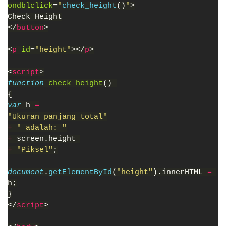
ondblclick
=
"
check_height
()
"
>
Check Height
</
button
>
<
p 
id
=
"height"
></
p
>
<
script
>
function 
check_height
() 
{
var 
h 
=
"Ukuran panjang total"
+ 
" adalah: "
+ 
screen.height 
+ 
"Piksel"
;
document
.
getElementById
(
"height"
).innerHTML 
= 
h;
}
</
script
>