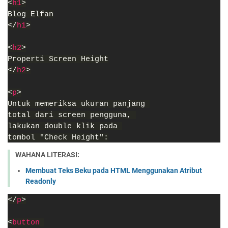
<
h1
>
Blog Elfan
</
h1
>
<
h2
>
Properti Screen Height
</
h2
>
<
p
>
Untuk memeriksa ukuran panjang 
total dari screen pengguna, 
lakukan double klik pada 
tombol "Check Height":
WAHANA LITERASI:
Membuat Teks Beku pada HTML Menggunakan Atribut
Readonly
</
p
>
<
button 