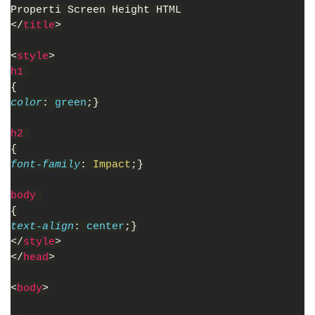
Properti Screen Height HTML
</
title
>
<
style
>
h1 
{
color
: 
green
;}
h2 
{
font-family
: 
Impact
;}
body 
{
text-align
: 
center
;}
</
style
>
</
head
>
<
body
>