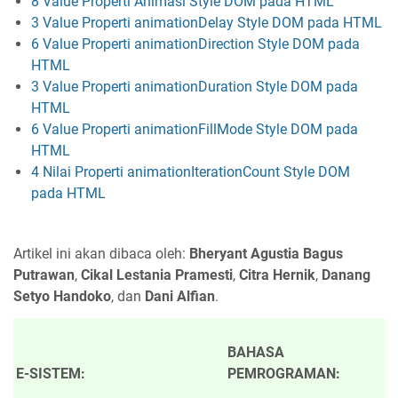
8 Value Properti Animasi Style DOM pada HTML
3 Value Properti animationDelay Style DOM pada HTML
6 Value Properti animationDirection Style DOM pada
HTML
3 Value Properti animationDuration Style DOM pada
HTML
6 Value Properti animationFillMode Style DOM pada
HTML
4 Nilai Properti animationIterationCount Style DOM
pada HTML
Artikel ini akan dibaca oleh:
Bheryant Agustia Bagus
Putrawan
,
Cikal Lestania Pramesti
,
Citra Hernik
,
Danang
Setyo Handoko
, dan
Dani Alfian
.
BAHASA
E-SISTEM:
PEMROGRAMAN: