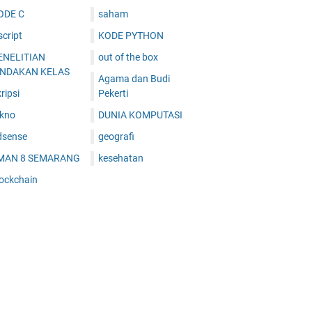
ODE C
saham
cript
KODE PYTHON
ENELITIAN
out of the box
INDAKAN KELAS
Agama dan Budi
ripsi
Pekerti
ekno
DUNIA KOMPUTASI
dsense
geografi
MAN 8 SEMARANG
kesehatan
lockchain