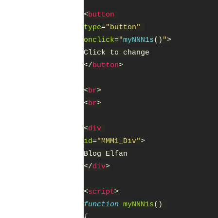
<
button 
type
=
"button" 
onclick
=
"
myNNN1s
()
"
>
Click to change
</
button
>
<
br
>
<
br
>
<
div 
id
=
"MMM1_Div"
>
Blog Elfan
</
div
>
<
script
>
function 
myNNN1s
() 
{