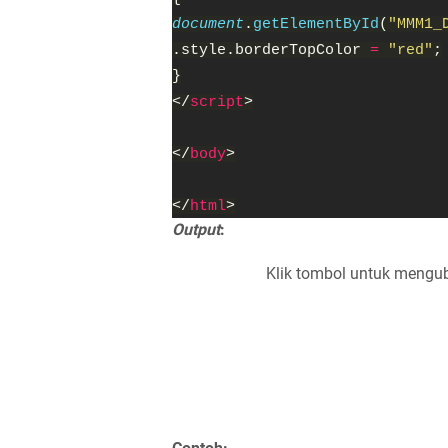
document
.
getElementById
(
"MMM1_
.style.borderTopColor 
= 
"red"
;
}
</
script
>
</
body
>
</
html
>
Output
:
Klik tombol untuk mengub