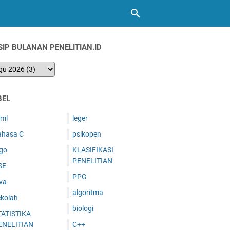
SIP BULANAN PENELITIAN.ID
BEL
tml
leger
ahasa C
psikopen
ogo
KLASIFIKASI
PENELITIAN
SE
PPG
va
algoritma
ekolah
biologi
TATISTIKA
ENELITIAN
C++