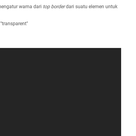
engatur warna dari
top border
dari suatu elemen untuk
"transparent"