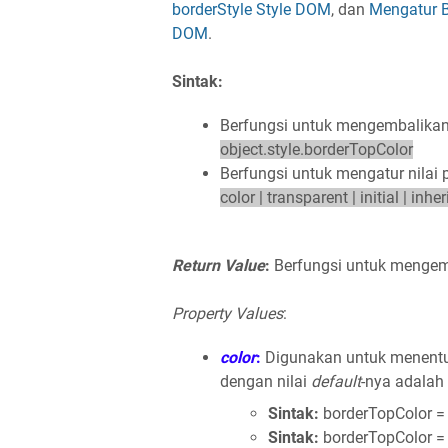
borderStyle Style DOM
, dan
Mengatur 
DOM
.
Sintak:
Berfungsi untuk mengembalikan n
object.style.borderTopColor
Berfungsi untuk mengatur nilai 
color | transparent | initial | inheri
Return Value
:
Berfungsi untuk mengemb
Property Values
:
color
:
Digunakan untuk menentu
dengan nilai
default
-nya adalah
Sintak:
borderTopColor = 
Sintak:
borderTopColor = 