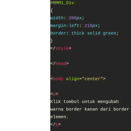
#MMM1_Div 
{
width
: 
200
px
;
margin-left
: 
210
px
;
border
: 
thick solid green
;
}
</
style
>
</
head
>
<
body 
align
=
"center"
>
<
p
>
Klik tombol untuk mengubah 
warna border kanan dari border
elemen.
</
p
>