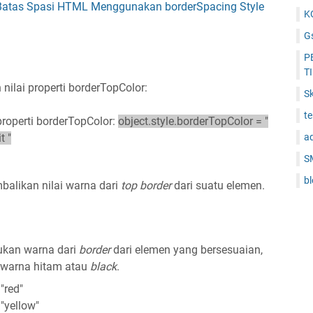
Batas Spasi HTML Menggunakan borderSpacing Style
K
Gs
P
T
ilai properti borderTopColor:
Sk
t
properti borderTopColor:
object.style.borderTopColor = "
t "
a
S
b
alikan nilai warna dari
top
border
dari suatu elemen.
kan warna dari
border
dari elemen yang bersesuaian,
 warna hitam atau
black
.
"red"
"yellow"