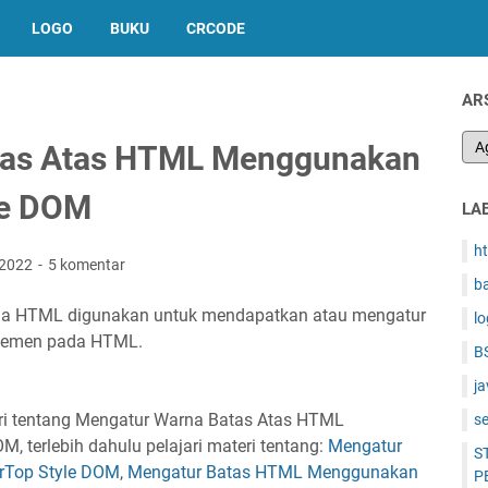
LOGO
BUKU
CRCODE
AR
tas Atas HTML Menggunakan
le DOM
LA
h
 2022
5 komentar
b
 HTML digunakan untuk mendapatkan atau mengatur
l
elemen pada HTML.
B
ja
i tentang Mengatur Warna Batas Atas HTML
s
 terlebih dahulu pelajari materi tentang:
Mengatur
S
rTop Style DOM
,
Mengatur Batas HTML Menggunakan
P