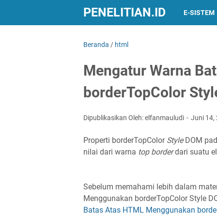
PENELITIAN.ID
E-SISTEM
Beranda
/
html
Mengatur Warna Ba
borderTopColor Sty
Dipublikasikan Oleh: elfanmauludi
Juni 14,
Properti borderTopColor
Style
DOM pada
nilai dari warna
top
border
dari suatu 
Sebelum memahami lebih dalam mater
Menggunakan borderTopColor Style DOM,
Batas Atas HTML Menggunakan borde