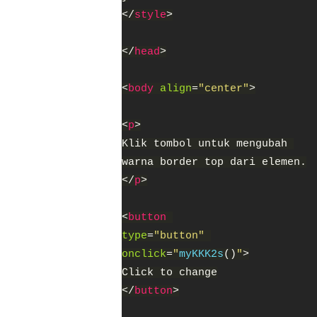
</
style
>
</
head
>
<
body 
align
=
"center"
>
<
p
>
Klik tombol untuk mengubah 
warna border top dari elemen.
</
p
>
<
button 
type
=
"button" 
onclick
=
"
myKKK2s
()
"
>
Click to change
</
button
>