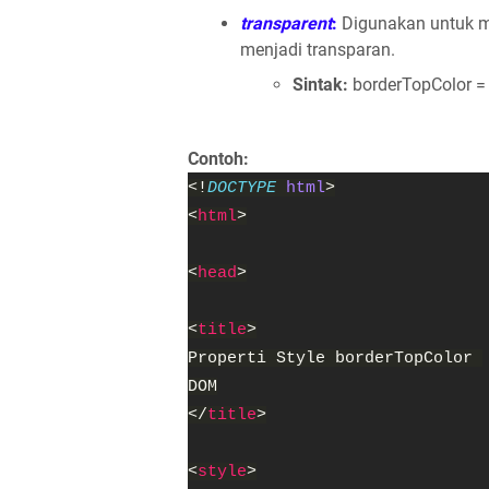
transparent
:
Digunakan untuk m
menjadi transparan.
Sintak:
borderTopColor = 
Contoh:
<!
DOCTYPE 
html
>
<
html
>
<
head
>
<
title
>
Properti Style borderTopColor 
DOM
</
title
>
<
style
>