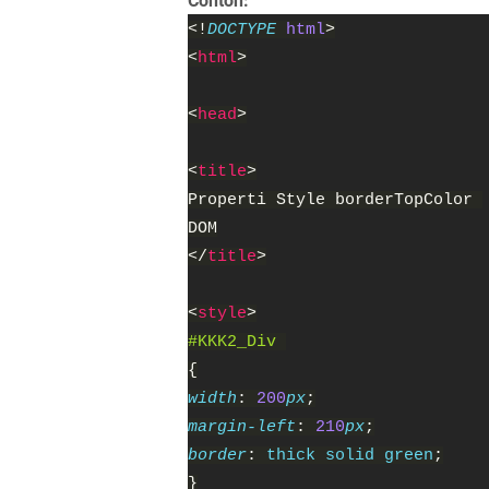
Contoh:
<!
DOCTYPE 
html
>
<
html
>
<
head
>
<
title
>
Properti Style borderTopColor 
DOM
</
title
>
<
style
>
#KKK2_Div 
{
width
: 
200
px
;
margin-left
: 
210
px
;
border
: 
thick solid green
;
}