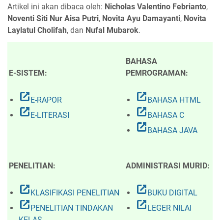
Artikel ini akan dibaca oleh:
Nicholas Valentino Febrianto
,
Noventi Siti Nur Aisa Putri
,
Novita Ayu Damayanti
,
Novita
Laylatul Cholifah
, dan
Nufal Mubarok
.
BAHASA
E-SISTEM:
PEMROGRAMAN:
open_in_new
open_in_new
E-RAPOR
BAHASA HTML
open_in_new
open_in_new
E-LITERASI
BAHASA C
open_in_new
BAHASA JAVA
PENELITIAN:
ADMINISTRASI MURID:
open_in_new
open_in_new
KLASIFIKASI PENELITIAN
BUKU DIGITAL
open_in_new
open_in_new
PENELITIAN TINDAKAN
LEGER NILAI
KELAS