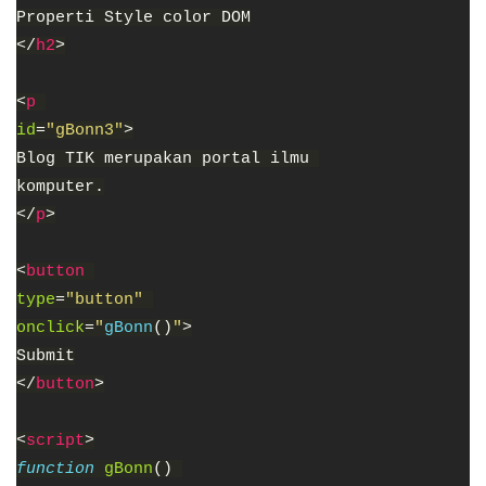
Properti Style color DOM
</
h2
>
<
p 
id
=
"gBonn3"
>
Blog TIK merupakan portal ilmu 
komputer.
</
p
>
<
button 
type
=
"button" 
onclick
=
"
gBonn
()
"
>
Submit
</
button
>
<
script
>
function 
gBonn
() 