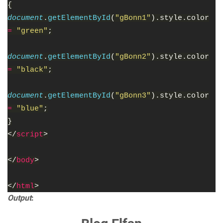
{
document
.
getElementById
(
"gBonn1"
).style.color
= 
"green"
;
document
.
getElementById
(
"gBonn2"
).style.color
= 
"black"
;
document
.
getElementById
(
"gBonn3"
).style.color
= 
"blue"
;
}
</
script
>
</
body
>
</
html
>
Output
: