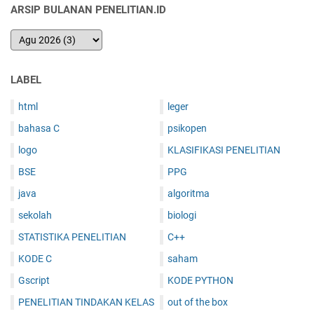
ARSIP BULANAN PENELITIAN.ID
LABEL
html
leger
bahasa C
psikopen
logo
KLASIFIKASI PENELITIAN
BSE
PPG
java
algoritma
sekolah
biologi
STATISTIKA PENELITIAN
C++
KODE C
saham
Gscript
KODE PYTHON
PENELITIAN TINDAKAN KELAS
out of the box