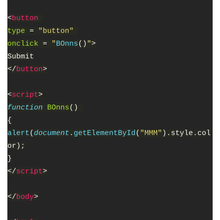
<
button 
type 
= 
"button" 
onclick 
= 
"
BOnns
()
"
>
Submit
</
button
>
<
script
>
function 
BOnns
() 
{
alert
(
document
.
getElementById
(
"MMM"
).style.col
or);
}
</
script
>
</
body
>