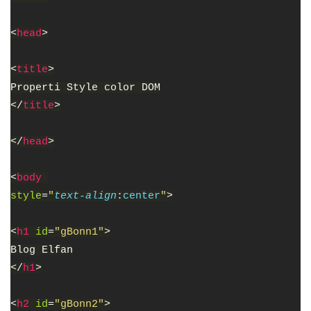
<
head
>
<
title
>
Properti Style color DOM
</
title
>
</
head
>
<
body 
style
=
"
text-align
:
center
"
>
<
h1 
id
=
"gBonn1"
>
Blog Elfan
</
h1
>
<
h2 
id
=
"gBonn2"
>