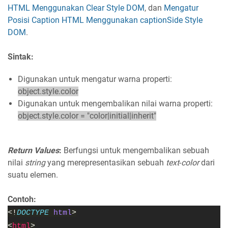
HTML Menggunakan Clear Style DOM
, dan
Mengatur
Posisi Caption HTML Menggunakan captionSide Style
DOM
.
Sintak:
Digunakan untuk mengatur warna properti:
object.style.color
Digunakan untuk mengembalikan nilai warna properti:
object.style.color = "color|initial|inherit"
Return Values
:
Berfungsi untuk mengembalikan sebuah
nilai
string
yang merepresentasikan sebuah
text
-
color
dari
suatu elemen.
Contoh:
<!
DOCTYPE 
html
>
<
html
>