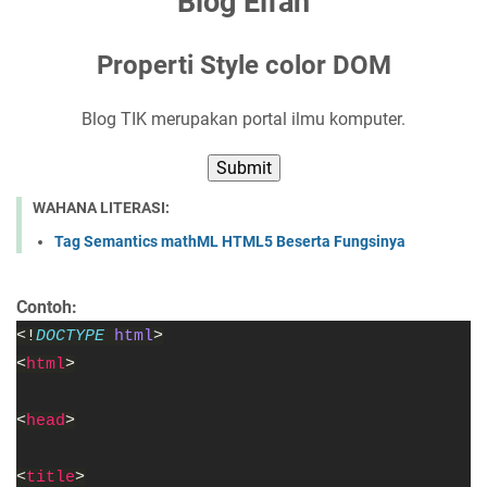
Blog Elfan
Properti Style color DOM
Blog TIK merupakan portal ilmu komputer.
Submit
WAHANA LITERASI:
Tag Semantics mathML HTML5 Beserta Fungsinya
Contoh:
<!
DOCTYPE 
html
>
<
html
>
<
head
>
<
title
>