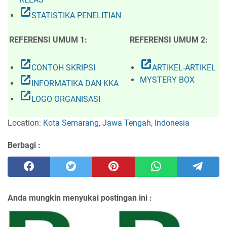
open_in_new
STATISTIKA PENELITIAN
REFERENSI UMUM 1:
REFERENSI UMUM 2:
open_in_new
open_in_new
CONTOH SKRIPSI
ARTIKEL-ARTIKEL
open_in_new
MYSTERY BOX
INFORMATIKA DAN KKA
open_in_new
LOGO ORGANISASI
Location:
Kota Semarang, Jawa Tengah, Indonesia
Berbagi :
Anda mungkin menyukai postingan ini :