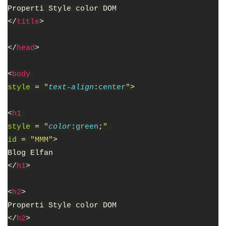
Properti Style color DOM
</
title
>
</
head
>
<
body 
style 
= 
"
text-align
:
center
"
>
<
h1 
style 
= 
"
color
:
green
;
" 
id 
= 
"MMM"
>
Blog Elfan
</
h1
>
<
h2
>
Properti Style color DOM
</
h2
>