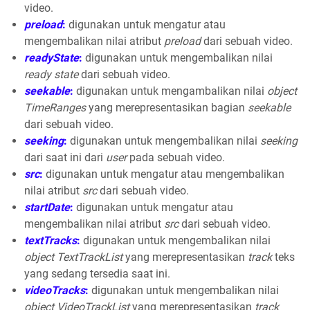
video.
preload
:
digunakan untuk mengatur atau
mengembalikan nilai atribut
preload
dari sebuah video.
readyState
:
digunakan untuk mengembalikan nilai
ready state
dari sebuah video.
seekable
:
digunakan untuk mengambalikan nilai
object
TimeRanges
yang merepresentasikan bagian
seekable
dari sebuah video.
seeking
:
digunakan untuk mengembalikan nilai
seeking
dari saat ini dari
user
pada sebuah video.
src
:
digunakan untuk mengatur atau mengembalikan
nilai atribut
src
dari sebuah video.
startDate
:
digunakan untuk mengatur atau
mengembalikan nilai atribut
src
dari sebuah video.
textTracks
:
digunakan untuk mengembalikan nilai
object TextTrackList
yang merepresentasikan
track
teks
yang sedang tersedia saat ini.
videoTracks
:
digunakan untuk mengembalikan nilai
object VideoTrackList
yang merepresentasikan
track