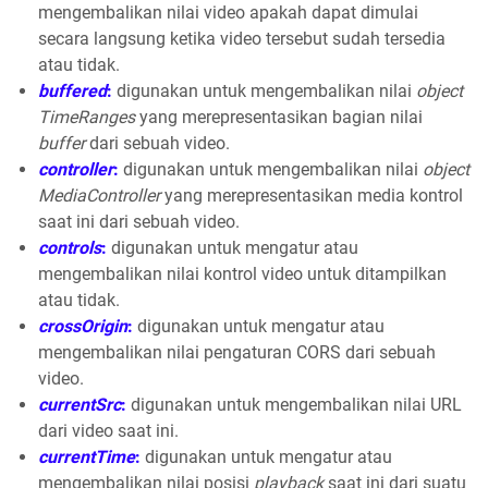
mengembalikan nilai video apakah dapat dimulai
secara langsung ketika video tersebut sudah tersedia
atau tidak.
buffered
:
digunakan untuk mengembalikan nilai
object
TimeRanges
yang merepresentasikan bagian nilai
buffer
dari sebuah video.
controller
:
digunakan untuk mengembalikan nilai
object
MediaController
yang merepresentasikan media kontrol
saat ini dari sebuah video.
controls
:
digunakan untuk mengatur atau
mengembalikan nilai kontrol video untuk ditampilkan
atau tidak.
crossOrigin
:
digunakan untuk mengatur atau
mengembalikan nilai pengaturan CORS dari sebuah
video.
currentSrc
:
digunakan untuk mengembalikan nilai URL
dari video saat ini.
currentTime
:
digunakan untuk mengatur atau
mengembalikan nilai posisi
playback
saat ini dari suatu