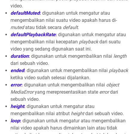
video.
defaultMuted
:
digunakan untuk mengatur atau
mengembalikan nilai suatu video apakah harus di-
muted
atau tidak secara
default
.
defaultPlaybackRate
:
digunakan untuk mengatur atau
mengembalikan nilai kecepatan
playback
dari suatu
video yang sedang digunakan saat ini.
duration
:
digunakan untuk mengembalikan nilai
length
dari sebuah video.
ended
:
digunakan untuk mengembalikan nilai
playback
ketika video sudah selesai dijalankan.
error
:
digunakan untuk mengembalikan nilai
object
MediaError
yang merepresentasikan state
error
dari
sebuah video.
height
:
digunakan untuk mengatur atau
mengembalikan nilai atribut
height
dari sebuah video.
loop
:
digunakan untuk mengatur atau mengembalikan
nilai video apakah harus dimainkan lain atau tidak