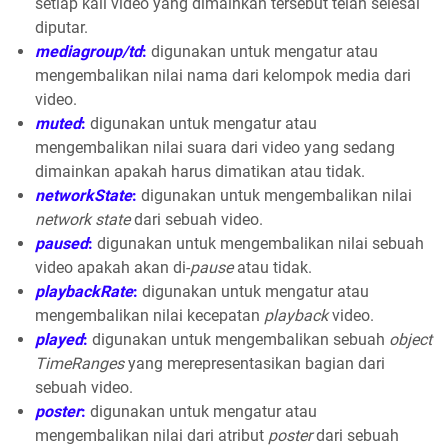
setiap kali video yang dimainkan tersebut telah selesai
diputar.
mediagroup/td
:
digunakan untuk mengatur atau
mengembalikan nilai nama dari kelompok media dari
video.
muted
:
digunakan untuk mengatur atau
mengembalikan nilai suara dari video yang sedang
dimainkan apakah harus dimatikan atau tidak.
networkState
:
digunakan untuk mengembalikan nilai
network state
dari sebuah video.
paused
:
digunakan untuk mengembalikan nilai sebuah
video apakah akan di-
pause
atau tidak.
playbackRate
:
digunakan untuk mengatur atau
mengembalikan nilai kecepatan
playback
video.
played
:
digunakan untuk mengembalikan sebuah
object
TimeRanges
yang merepresentasikan bagian dari
sebuah video.
poster
:
digunakan untuk mengatur atau
mengembalikan nilai dari atribut
poster
dari sebuah