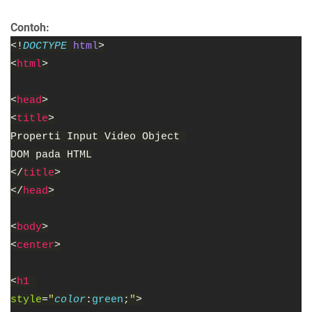
Contoh:
<!
DOCTYPE 
html
>
<
html
>
<
head
>
<
title
>
Properti Input Video Object 
DOM pada HTML
</
title
>
</
head
>
<
body
>
<
center
>
<
h1 
style
=
"
color
:
green
;
"
>