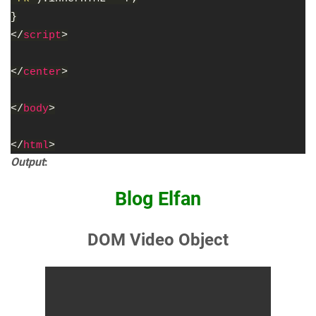
}
</
script
>
</
center
>
</
body
>
</
html
>
Output
:
Blog Elfan
DOM Video Object