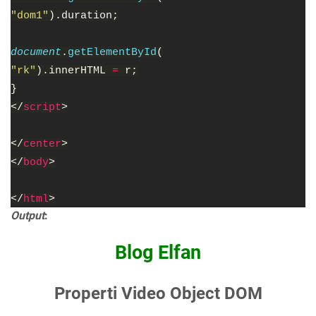
"dom1"
).duration;
document
.
getElementById
(
"rk"
).innerHTML 
= 
r;
}
</
script
>
</
center
>
</
body
>
</
html
>
Output
:
Blog Elfan
Properti Video Object DOM