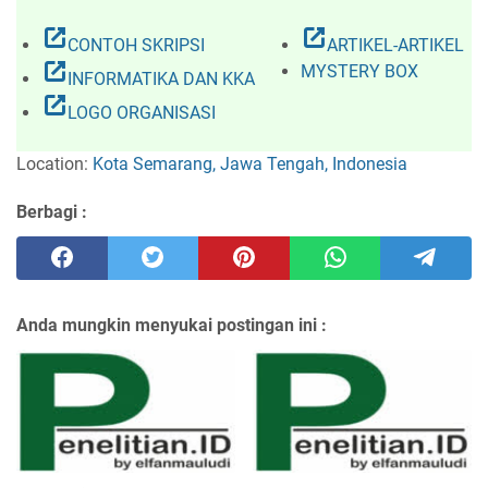
open_in_new
open_in_new
CONTOH SKRIPSI
ARTIKEL-ARTIKEL
open_in_new
MYSTERY BOX
INFORMATIKA DAN KKA
open_in_new
LOGO ORGANISASI
Location:
Kota Semarang, Jawa Tengah, Indonesia
Berbagi :
Anda mungkin menyukai postingan ini :