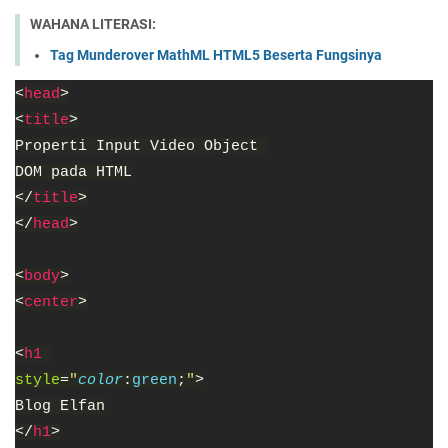
WAHANA LITERASI:
Tag Munderover MathML HTML5 Beserta Fungsinya
<
head
>
<
title
>
Properti Input Video Object 
DOM pada HTML
</
title
>
</
head
>
<
body
>
<
center
>
<
h1 
style
=
"
color
:
green
;
"
>
Blog Elfan
</
h1
>