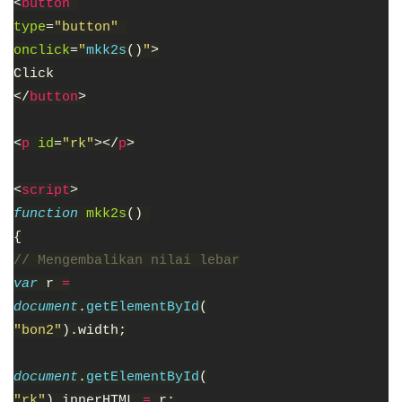
<
button 
type
=
"button" 
onclick
=
"
mkk2s
()
"
>
Click
</
button
>
<
p 
id
=
"rk"
></
p
>
<
script
>
function 
mkk2s
() 
{
// Mengembalikan nilai lebar
var 
r 
=
document
.
getElementById
(
"bon2"
).width;
document
.
getElementById
(
"rk"
).innerHTML 
= 
r;