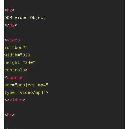
<
h2
>
DOM Video Object
</
h2
>
<
video 
id
=
"bon2"
width
=
"320"
height
=
"240"
controls
>
<
source 
src
=
"project.mp4"
type
=
"video/mp4"
>
</
video
>
<
br
>