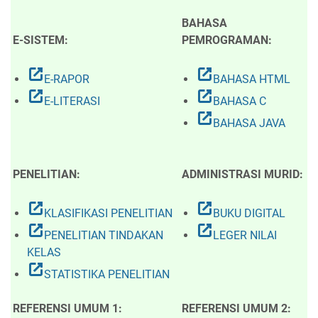
BAHASA
E-SISTEM:
PEMROGRAMAN:
open_in_new
open_in_new
E-RAPOR
BAHASA HTML
open_in_new
open_in_new
E-LITERASI
BAHASA C
open_in_new
BAHASA JAVA
PENELITIAN:
ADMINISTRASI MURID:
open_in_new
open_in_new
KLASIFIKASI PENELITIAN
BUKU DIGITAL
open_in_new
open_in_new
PENELITIAN TINDAKAN
LEGER NILAI
KELAS
open_in_new
STATISTIKA PENELITIAN
REFERENSI UMUM 1:
REFERENSI UMUM 2: