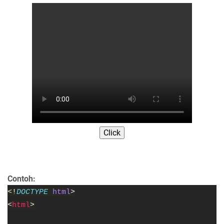
Click
Contoh:
<!
DOCTYPE 
html
>
<
html
>