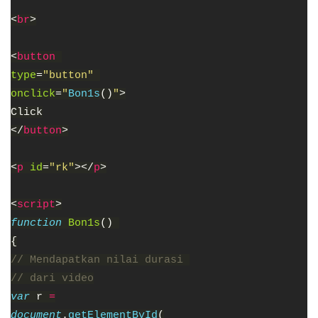
<
br
>
<
button 
type
=
"button" 
onclick
=
"
Bon1s
()
"
>
Click
</
button
>
<
p 
id
=
"rk"
></
p
>
<
script
>
function 
Bon1s
() 
{
// Mendapatkan nilai durasi 
// dari video
var 
r 
=
document
.
getElementById
(