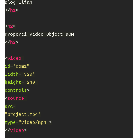
Blog Elfan
</
h1
>
<
h2
>
Properti Video Object DOM
</
h2
>
<
video 
id
=
"dom1"
width
=
"320"
height
=
"240"
controls
>
<
source 
src
=
"project.mp4"
type
=
"video/mp4"
>
</
video
>