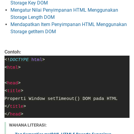
Storage Key DOM
Mengatur Nilai Penyimpanan HTML Menggunakan
Storage Length DOM
Mendapatkan Item Penyimpanan HTML Menggunakan
Storage getItem DOM
Contoh:
<!
DOCTYPE 
html
>
<
html
>
<
head
>
<
title
>
Properti Window setTimeout() DOM pada HTML
</
title
>
</
head
>
WAHANA LITERASI: