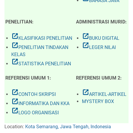
BAHASA JAVA
PENELITIAN:
ADMINISTRASI MURID:
open_in_new
open_in_new
KLASIFIKASI PENELITIAN
BUKU DIGITAL
open_in_new
open_in_new
PENELITIAN TINDAKAN
LEGER NILAI
KELAS
open_in_new
STATISTIKA PENELITIAN
REFERENSI UMUM 1:
REFERENSI UMUM 2:
open_in_new
open_in_new
CONTOH SKRIPSI
ARTIKEL-ARTIKEL
open_in_new
MYSTERY BOX
INFORMATIKA DAN KKA
open_in_new
LOGO ORGANISASI
Location:
Kota Semarang, Jawa Tengah, Indonesia