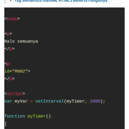
Tag Semantics mathML HTML5 Beserta Fungsinya
<
body
>
<
p
>
Halo semuanya
</
p
>
<
p 
id
=
"MNN2"
>
</
p
>
<
script
>
var 
myVar 
= 
setInterval
(myTimer, 
1000
);
function 
myTimer
() 
{