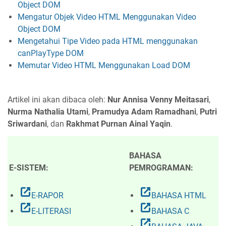
Object DOM
Mengatur Objek Video HTML Menggunakan Video
Object DOM
Mengetahui Tipe Video pada HTML menggunakan
canPlayType DOM
Memutar Video HTML Menggunakan Load DOM
Artikel ini akan dibaca oleh:
Nur Annisa Venny Meitasari
,
Nurma Nathalia Utami
,
Pramudya Adam Ramadhani
,
Putri
Sriwardani
, dan
Rakhmat Purnan Ainal Yaqin
.
BAHASA
E-SISTEM:
PEMROGRAMAN:
open_in_new
open_in_new
E-RAPOR
BAHASA HTML
open_in_new
open_in_new
E-LITERASI
BAHASA C
open_in_new