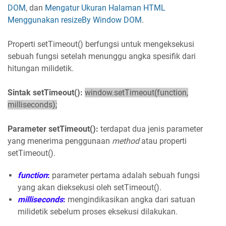
DOM
, dan
Mengatur Ukuran Halaman HTML
Menggunakan resizeBy Window DOM
.
Properti setTimeout() berfungsi untuk mengeksekusi
sebuah fungsi setelah menunggu angka spesifik dari
hitungan milidetik.
Sintak setTimeout():
window.setTimeout(function,
milliseconds);
Parameter setTimeout():
terdapat dua jenis parameter
yang menerima penggunaan
method
atau properti
setTimeout().
function
:
parameter pertama adalah sebuah fungsi
yang akan dieksekusi oleh setTimeout().
milliseconds
:
mengindikasikan angka dari satuan
milidetik sebelum proses eksekusi dilakukan.