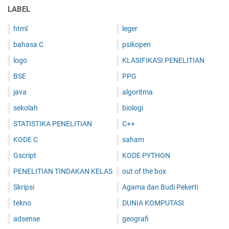
LABEL
html
leger
bahasa C
psikopen
logo
KLASIFIKASI PENELITIAN
BSE
PPG
java
algoritma
sekolah
biologi
STATISTIKA PENELITIAN
C++
KODE C
saham
Gscript
KODE PYTHON
PENELITIAN TINDAKAN KELAS
out of the box
Skripsi
Agama dan Budi Pekerti
tekno
DUNIA KOMPUTASI
adsense
geografi