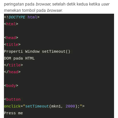
peringatan pada
browser
, setelah detik kedua ketika
user
menekan tombol pada
browser
.
<!
DOCTYPE 
html
>
<
html
>
<
head
>
<
title
>
Properti Window setTimeout() 
DOM pada HTML
</
title
>
</
head
>
<
body
>
<
button 
onclick
=
"
setTimeout
(mkn1, 
2000
);
"
>
Press me