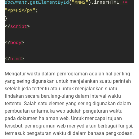
document
.
getElementById
(
"MNN2"
).innerHTML 
+=
"<p>Hi</p>"
;
}
</
script
>
</
body
>
</
html
>
Mengatur waktu dalam pemrograman adalah hal penting
yang sering digunakan untuk menjalankan suatu perintah
setelah jeda tertentu atau untuk menjalankan suatu
tindakan secara berulang-ulang dalam interval waktu
tertentu. Salah satu elemen yang sering digunakan dalam
pembuatan antarmuka web adalah pengaturan waktu
pada dokumen halaman web. Untuk mencapai tujuan
tersebut, pemrograman web menyediakan berbagai fungsi,
termasuk pengaturan waktu di dalam bahasa pengkodean.