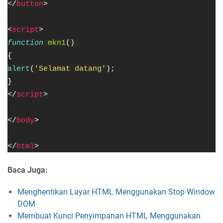
</
button
>
<
script
>
function 
mkn1
() 
{
alert
(
'Selamat datang'
);
}
</
script
>
</
body
>
</
html
>
Baca Juga:
Menghentikan Layar HTML Menggunakan Stop Window
DOM
Membuat Kunci Penyimpanan HTML Menggunakan