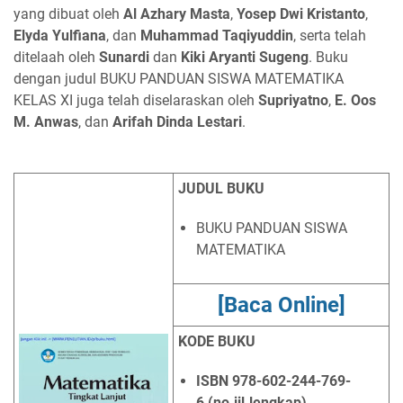
yang dibuat oleh
Al Azhary Masta
,
Yosep Dwi Kristanto
,
Elyda Yulfiana
, dan
Muhammad Taqiyuddin
, serta telah
ditelaah oleh
Sunardi
dan
Kiki Aryanti Sugeng
. Buku
dengan judul BUKU PANDUAN SISWA MATEMATIKA
KELAS XI juga telah diselaraskan oleh
Supriyatno
,
E. Oos
M. Anwas
, dan
Arifah Dinda Lestari
.
JUDUL BUKU
BUKU PANDUAN SISWA
MATEMATIKA
[Baca Online]
KODE BUKU
ISBN
978-602-244-769-
6 (no.jil.lengkap)