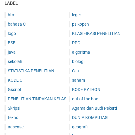
LABEL
html
leger
bahasa C
psikopen
logo
KLASIFIKASI PENELITIAN
BSE
PPG
java
algoritma
sekolah
biologi
STATISTIKA PENELITIAN
C++
KODE C
saham
Gscript
KODE PYTHON
PENELITIAN TINDAKAN KELAS
out of the box
Skripsi
Agama dan Budi Pekerti
tekno
DUNIA KOMPUTASI
adsense
geografi