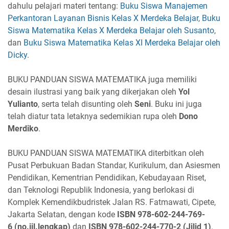
dahulu pelajari materi tentang:
Buku Siswa Manajemen
Perkantoran Layanan Bisnis Kelas X Merdeka Belajar
,
Buku
Siswa Matematika Kelas X Merdeka Belajar oleh Susanto
,
dan
Buku Siswa Matematika Kelas XI Merdeka Belajar oleh
Dicky
.
BUKU PANDUAN SISWA MATEMATIKA juga memiliki
desain ilustrasi yang baik yang dikerjakan oleh
Yol
Yulianto
, serta telah disunting oleh
Seni
. Buku ini juga
telah diatur tata letaknya sedemikian rupa oleh
Dono
Merdiko
.
BUKU PANDUAN SISWA MATEMATIKA diterbitkan oleh
Pusat Perbukuan Badan Standar, Kurikulum, dan Asiesmen
Pendidikan, Kementrian Pendidikan, Kebudayaan Riset,
dan Teknologi Republik Indonesia, yang berlokasi di
Komplek Kemendikbudristek Jalan RS. Fatmawati, Cipete,
Jakarta Selatan, dengan kode
ISBN
978-602-244-769-
6
(no.jil.lengkap)
dan
ISBN
978-602-244-770-2
(Jilid 1)
.