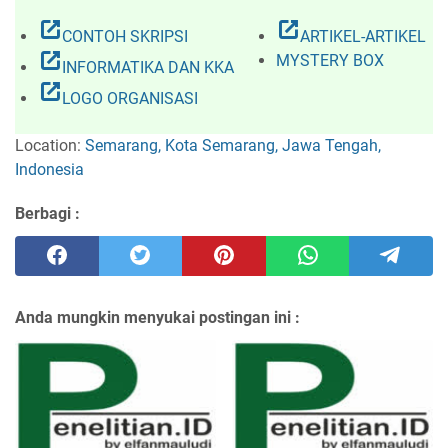
open_in_new
open_in_new
CONTOH SKRIPSI
ARTIKEL-ARTIKEL
open_in_new
MYSTERY BOX
INFORMATIKA DAN KKA
open_in_new
LOGO ORGANISASI
Location:
Semarang, Kota Semarang, Jawa Tengah,
Indonesia
Berbagi :
Anda mungkin menyukai postingan ini :