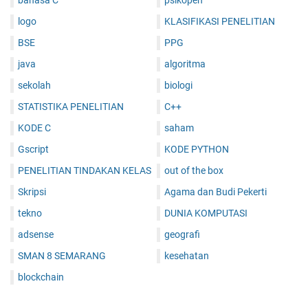
bahasa C
psikopen
logo
KLASIFIKASI PENELITIAN
BSE
PPG
java
algoritma
sekolah
biologi
STATISTIKA PENELITIAN
C++
KODE C
saham
Gscript
KODE PYTHON
PENELITIAN TINDAKAN KELAS
out of the box
Skripsi
Agama dan Budi Pekerti
tekno
DUNIA KOMPUTASI
adsense
geografi
SMAN 8 SEMARANG
kesehatan
blockchain