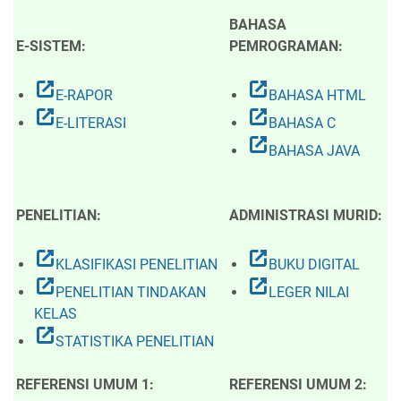
BAHASA
E-SISTEM:
PEMROGRAMAN:
open_in_new
open_in_new
E-RAPOR
BAHASA HTML
open_in_new
open_in_new
E-LITERASI
BAHASA C
open_in_new
BAHASA JAVA
PENELITIAN:
ADMINISTRASI MURID:
open_in_new
open_in_new
KLASIFIKASI PENELITIAN
BUKU DIGITAL
open_in_new
open_in_new
PENELITIAN TINDAKAN
LEGER NILAI
KELAS
open_in_new
STATISTIKA PENELITIAN
REFERENSI UMUM 1:
REFERENSI UMUM 2: