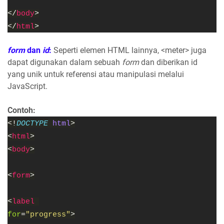
</
body
>
</
html
>
form
dan
id
:
Seperti elemen HTML lainnya, <meter> juga
dapat digunakan dalam sebuah
form
dan diberikan id
yang unik untuk referensi atau manipulasi melalui
JavaScript.
Contoh:
<!
DOCTYPE
html
>
<
html
>
<
body
>
<
form
>
<
label
for
=
"progress"
>