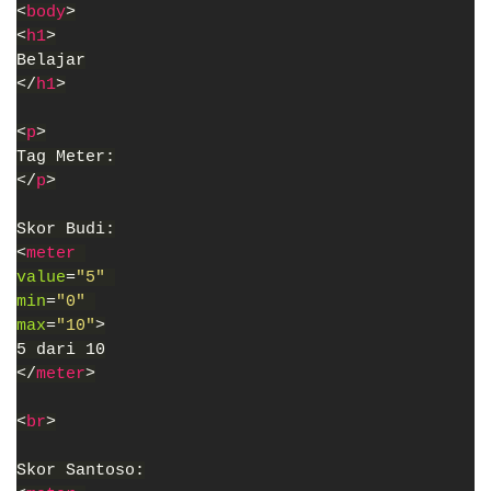
<
body
>
<
h1
>
Belajar
</
h1
>
<
p
>
Tag Meter:
</
p
>
Skor Budi:
<
meter 
value
=
"5" 
min
=
"0" 
max
=
"10"
>
5 dari 10
</
meter
>
<
br
>
Skor Santoso: