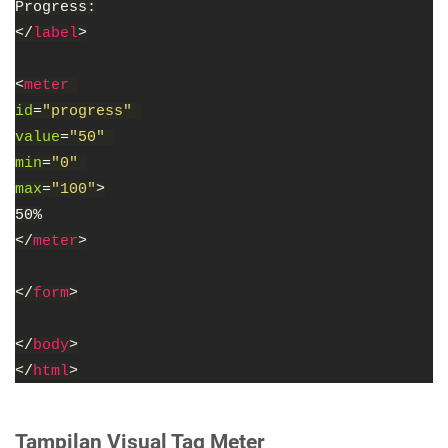
Progress:
</
label
>
<
meter
id
=
"progress"
value
=
"50"
min
=
"0"
max
=
"100"
>
50%
</
meter
>
</
form
>
</
body
>
</
html
>
Tampilan Visual Tag Meter