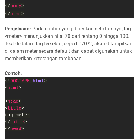
</
body
>
</
html
>
Penjelasan:
Pada contoh yang diberikan sebelumnya, tag
<meter> menunjukkan nilai 70 dari rentang 0 hingga 100.
Text di dalam tag tersebut, seperti "70%", akan ditampilkan
di dalam meter secara default dan dapat digunakan untuk
memberikan keterangan tambahan.
Contoh:
<!
DOCTYPE 
html
>
<
html
>
<
head
>
<
title
>
tag meter
</
title
>
</
head
>