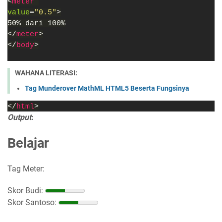
<
meter 
value
=
"0.5"
>
50% dari 100%
</
meter
>
</
body
>
WAHANA LITERASI:
Tag Munderover MathML HTML5 Beserta Fungsinya
</
html
>
Output
:
Belajar
Tag Meter:
Skor Budi:
Skor Santoso: