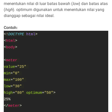
menentukan nilai di luar batas bawah (
low
) dan batas atas
(
high
). optimum digunakan untuk menentukan nilai yang
dianggap sebagai nilai ideal.
Contoh:
<!
DOCTYPE
html
>
<
html
>
<
body
>
<
meter
value
=
"25"
min
=
"0"
max
=
"100"
low
=
"30"
high
=
"80"
optimum
=
"50"
>
25%
</
meter
>