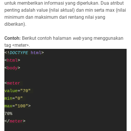
untuk memberikan informasi yang diperlukan. Dua atribut
penting adalah value (nilai aktual) dan min serta max (nilai
minimum dan maksimum dari rentang nilai yang
diberikan).
Contoh:
Berikut contoh halaman
web
yang menggunakan
tag <meter>.
<!
DOCTYPE
html
>
<
html
>
<
body
>
<
meter
value
=
"70"
min
=
"0"
max
=
"100"
>
70%
</
meter
>