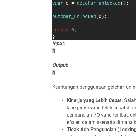
char 
c = 
getchar_unlocked
();
putchar_unlocked
(c);
return 
0
;
}
Input
:
g
Output
:
g
Keuntungan penggunaan getchar_unloc
Kinerja yang Lebih Cepat:
Salah
kinerjanya yang lebih cepat dib
penguncian I/O yang terlibat, g
efisien dalam skenario dimana kin
Tidak Ada Penguncian (Locking