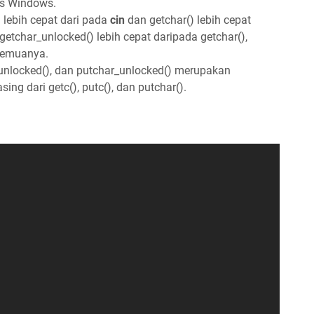
is Windows.
)
lebih cepat dari pada
cin
dan getchar() lebih cepat
etchar_unlocked() lebih cepat daripada getchar(),
 semuanya.
_unlocked(), dan putchar_unlocked() merupakan
ng dari getc(), putc(), dan putchar().