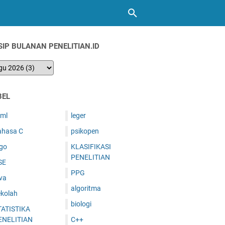
SIP BULANAN PENELITIAN.ID
BEL
tml
leger
ahasa C
psikopen
ogo
KLASIFIKASI
PENELITIAN
SE
PPG
va
algoritma
ekolah
biologi
TATISTIKA
ENELITIAN
C++