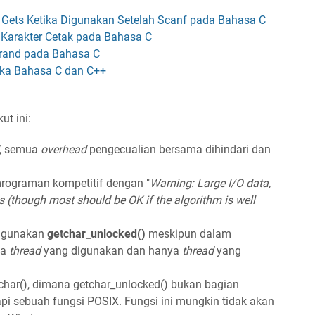
 Gets Ketika Digunakan Setelah Scanf pada Bahasa C
 Karakter Cetak pada Bahasa C
rand pada Bahasa C
ika Bahasa C dan C++
ut ini:
, semua
overhead
pengecualian bersama dihindari dan
rograman kompetitif dengan "
Warning: Large I/O data,
s (though most should be OK if the algorithm is well
nggunakan
getchar_unlocked()
meskipun dalam
ma
thread
yang digunakan dan hanya
thread
yang
char(), dimana getchar_unlocked() bukan bagian
api sebuah fungsi POSIX. Fungsi ini mungkin tidak akan