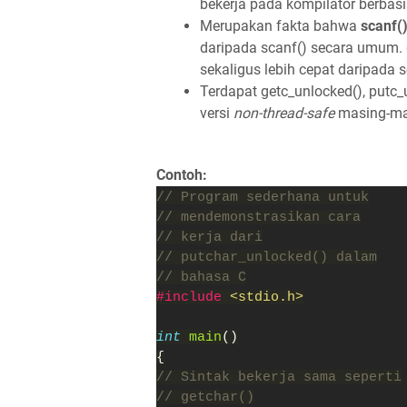
bekerja pada kompilator berbas
Merupakan fakta bahwa
scanf(
daripada scanf() secara umum. g
sekaligus lebih cepat daripada
Terdapat getc_unlocked(), putc
versi
non-thread-safe
masing-masi
Contoh:
// Program sederhana untuk
// mendemonstrasikan cara
// kerja dari
// putchar_unlocked() dalam
// bahasa C
#include 
<stdio.h>
int 
main
()
{
// Sintak bekerja sama seperti
// getchar()