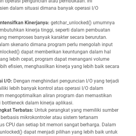
an operasi penguncian atau pembukaan. Ini
sien dalam situasi dimana banyak operasi I/O
ntensifkan Kinerjanya:
getchar_unlocked() umumnya
butuhkan kinerja tinggi, seperti dalam pembuatan
yang memproses banyak karakter secara berurutan.
lam skenario dimana program perlu mengolah input
_unlocked() dapat memberikan keuntungan dalam hal
 yang lebih cepat, program dapat menangani volume
bih efisien, menghasilkan kinerja yang lebih baik secara
i I/O:
Dengan menghindari penguncian I/O yang terjadi
iki lebih banyak kontrol atas operasi I/O dalam
lam mengoptimalkan aliran program dan memastikan
bottleneck dalam kinerja aplikasi.
ngkat Terbatas:
Untuk perangkat yang memiliki sumber
t berbasis mikrokontroler atau sistem tertanam
lus CPU dan setiap bit memori sangat berharga. Dalam
_unlocked() dapat menjadi pilihan yang lebih baik untuk