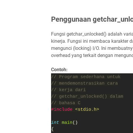
Penggunaan getchar_unl
Fungsi getchar_unlocked() adalah varia
kinerja. Fungsi ini membaca karakter da
mengunci (locking) I/O. Ini membuatnya
overhead yang terkait dengan mengun
Contoh:
// Program sederhana untuk
// mendemonstrasikan cara
// kerja dari
// getchar_unlocked() dalam
// bahasa C
#include 
<stdio.h>
int 
main
()
{