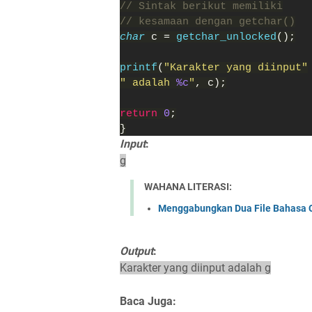
// Sintak berikut memiliki
// kesamaan dengan getchar()
char 
c = 
getchar_unlocked
();
printf
(
"Karakter yang diinput"
" adalah 
%c
"
, c);
return 
0
;
}
Input
:
g
WAHANA LITERASI:
Menggabungkan Dua File Bahasa C
Output
:
Karakter yang diinput adalah g
Baca Juga: