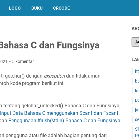
LOGO
BUKU
CRCODE
AR
 Bahasa C dan Fungsinya
LA
 2021
5 komentar
h
ti getchar() dengan
exception
dan tidak aman
b
ntoh kode program berikut ini.
l
B
 tentang getchar_unlocked() Bahasa C dan Fungsinya,
ja
Input Data Bahasa C menggunakan Scanf dan Fscanf
,
s
 dan
Penggunaan fflush(stdin) Bahasa C dan Fungsinya
.
S
i pengguna atau file adalah bagian penting dari
P