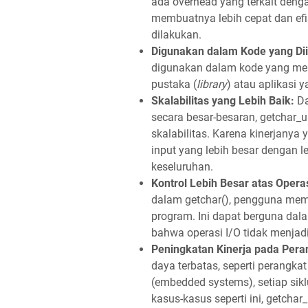
ada overhead yang terkait deng
membuatnya lebih cepat dan efi
dilakukan.
Digunakan dalam Kode yang Dii
digunakan dalam kode yang mem
pustaka (
library
) atau aplikasi 
Skalabilitas yang Lebih Baik:
Da
secara besar-besaran, getchar
skalabilitas. Karena kinerjanya
input yang lebih besar dengan le
keseluruhan.
Kontrol Lebih Besar atas Operas
dalam getchar(), pengguna memil
program. Ini dapat berguna da
bahwa operasi I/O tidak menjadi 
Peningkatan Kinerja pada Pera
daya terbatas, seperti perangka
(embedded systems), setiap sik
kasus-kasus seperti ini, getchar