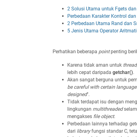
2 Solusi Utama untuk Fgets dan
Perbedaan Karakter Kontrol dan
2 Perbedaan Utama Rand dan S
5 Jenis Utama Operator Aritmat
Perhatikan beberapa
point
penting berik
Karena tidak aman untuk
thread
lebih cepat daripada
getchar()
.
Akan sangat berguna untuk pem
be careful with certain language
designed
".
Tidak terdapat isu dengan me
lingkungan
multithreaded
sela
mengakses
file object
.
Perbedaan lainnya terhadap get
dari
library
fungsi standar C, tet