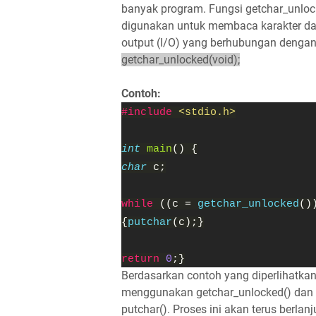
banyak program. Fungsi getchar_unlock
digunakan untuk membaca karakter dari
output (I/O) yang berhubungan denga
getchar_unlocked(void);
Contoh:
#include
<stdio.h>
int
main
() {
char
c;
while
((c =
getchar_unlocked
()
{
putchar
(c);}
return
0
;}
Berdasarkan contoh yang diperlihatka
menggunakan getchar_unlocked() da
putchar(). Proses ini akan terus berlanj