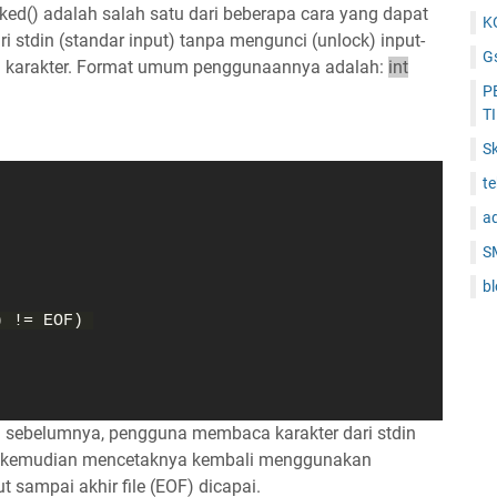
ed() adalah salah satu dari beberapa cara yang dapat
K
 stdin (standar input) tanpa mengunci (unlock) input-
Gs
n karakter. Format umum penggunaannya adalah:
int
P
T
Sk
t
a
S
b
) != EOF)
n sebelumnya, pengguna membaca karakter dari stdin
n kemudian mencetaknya kembali menggunakan
ut sampai akhir file (EOF) dicapai.