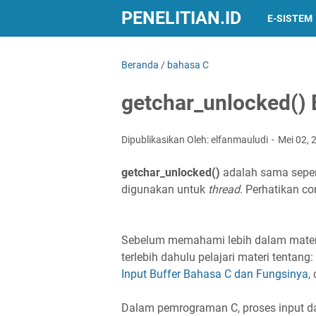
PENELITIAN.ID
E-SISTEM
Beranda
/
bahasa C
getchar_unlocked()
Dipublikasikan Oleh: elfanmauludi
Mei 02,
getchar_unlocked()
adalah sama seper
digunakan untuk
thread
. Perhatikan co
Sebelum memahami lebih dalam materi
terlebih dahulu pelajari materi tentang:
Input Buffer Bahasa C dan Fungsinya
,
Dalam pemrograman C, proses input dar