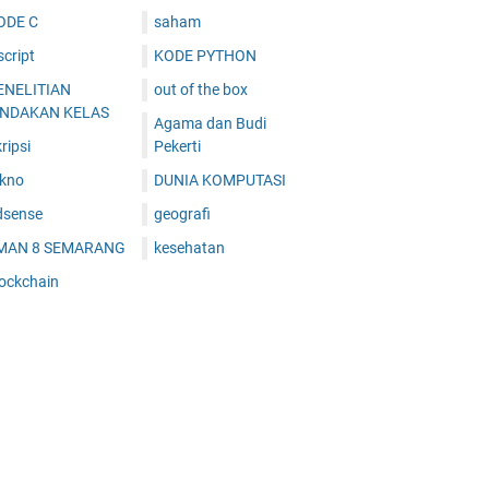
ODE C
saham
cript
KODE PYTHON
ENELITIAN
out of the box
INDAKAN KELAS
Agama dan Budi
ripsi
Pekerti
ekno
DUNIA KOMPUTASI
dsense
geografi
MAN 8 SEMARANG
kesehatan
lockchain