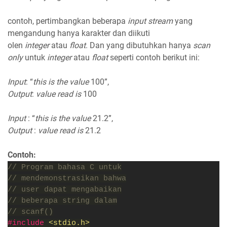
contoh, pertimbangkan beberapa
input stream
yang
mengandung hanya karakter dan diikuti
olen
integer
atau
float
. Dan yang dibutuhkan hanya
scan
only
untuk
integer
atau
float
seperti contoh berikut ini:
Input
: “
this is the value
100”,
Output
:
value read is
100
Input
: “
this is the value
21.2”,
Output
:
value read is
21.2
Contoh:
// Program bahasa C untuk
// mendemonstrasikan bahwa
// user dapat mengabaikan
// beberapa string dalam
// scanf()
#include 
<stdio.h>