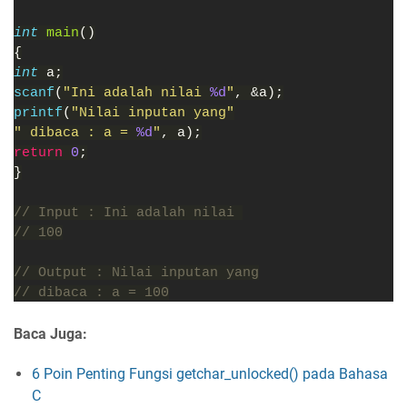
int 
main
()
{
int 
a;
scanf
(
"Ini adalah nilai 
%d
"
, &a);
printf
(
"Nilai inputan yang"
" dibaca : a = 
%d
"
, a);
return 
0
;
}
// Input : Ini adalah nilai 
// 100
// Output : Nilai inputan yang
// dibaca : a = 100
Baca Juga:
6 Poin Penting Fungsi getchar_unlocked() pada Bahasa
C