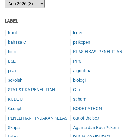
LABEL
html
leger
bahasa C
psikopen
logo
KLASIFIKASI PENELITIAN
BSE
PPG
java
algoritma
sekolah
biologi
STATISTIKA PENELITIAN
C++
KODE C
saham
Gscript
KODE PYTHON
PENELITIAN TINDAKAN KELAS
out of the box
Skripsi
Agama dan Budi Pekerti