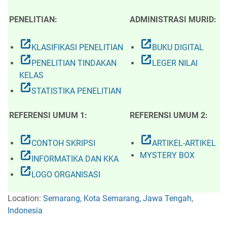
PENELITIAN:
ADMINISTRASI MURID:
open_in_new
open_in_new
KLASIFIKASI PENELITIAN
BUKU DIGITAL
open_in_new
open_in_new
PENELITIAN TINDAKAN
LEGER NILAI
KELAS
open_in_new
STATISTIKA PENELITIAN
REFERENSI UMUM 1:
REFERENSI UMUM 2:
open_in_new
open_in_new
CONTOH SKRIPSI
ARTIKEL-ARTIKEL
open_in_new
MYSTERY BOX
INFORMATIKA DAN KKA
open_in_new
LOGO ORGANISASI
Location:
Semarang, Kota Semarang, Jawa Tengah,
Indonesia