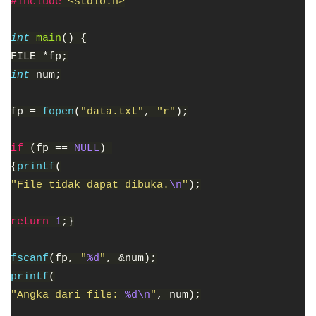
#include
<stdio.h>
int
main
() {
FILE *fp;
int
num;
fp =
fopen
(
"data.txt"
,
"r"
);
if
(fp ==
NULL
)
{
printf
(
"File tidak dapat dibuka.
\n
"
);
return
1
;}
fscanf
(fp,
"
%d
"
, &num);
printf
(
"Angka dari file:
%d\n
"
, num);