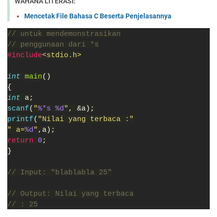
WAHANA LITERASI:
Mencetak File Bahasa C Beserta Penjelasannya
// untuk mendemonstrasikan
// penggunaan dari *s
#include
<stdio.h>
int 
main
()
{
int 
a;
scanf
(
"
%*s %d
"
, &a);
printf
(
"Nilai yang terbaca :"
" a=
%d
"
,a);
return 
0
;
}
// Input: "blablabla 25"
// Output: Nilai yang terbaca
// : 25