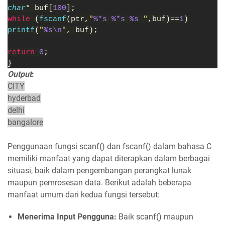
char
* buf[
100
];
while 
(
fscanf
(ptr,
"
%*s %*s %s 
"
,buf)==
1
)
printf
(
"
%s\n
"
, buf);
return 
0
;
}
Output
:
CITY
hyderbad
delhi
bangalore
Penggunaan fungsi scanf() dan fscanf() dalam bahasa C
memiliki manfaat yang dapat diterapkan dalam berbagai
situasi, baik dalam pengembangan perangkat lunak
maupun pemrosesan data. Berikut adalah beberapa
manfaat umum dari kedua fungsi tersebut:
Menerima Input Pengguna:
Baik scanf() maupun