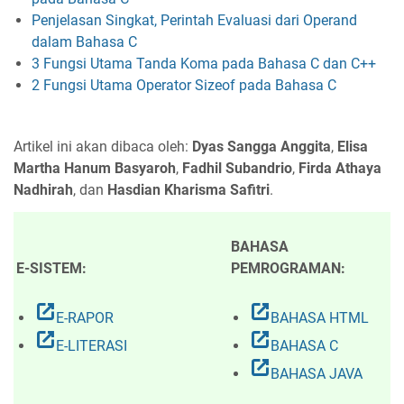
Penjelasan Singkat, Perintah Evaluasi dari Operand
dalam Bahasa C
3 Fungsi Utama Tanda Koma pada Bahasa C dan C++
2 Fungsi Utama Operator Sizeof pada Bahasa C
Artikel ini akan dibaca oleh:
Dyas Sangga Anggita
,
Elisa
Martha Hanum Basyaroh
,
Fadhil Subandrio
,
Firda Athaya
Nadhirah
, dan
Hasdian Kharisma Safitri
.
BAHASA
E-SISTEM:
PEMROGRAMAN:
open_in_new
open_in_new
E-RAPOR
BAHASA HTML
open_in_new
open_in_new
E-LITERASI
BAHASA C
open_in_new
BAHASA JAVA