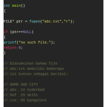
int 
main
()
{
FILE* ptr = 
fopen
(
"abc.txt"
,
"r"
);
if 
(ptr==
NULL
)
{
printf
(
"no such file."
);
return 
0
;
}
// Diasumsikan bahwa file
// abc.txt memiliki beberapa
// isi konten sebagai berikut:
// NAME AGE CITY
// abc  12 hyderbad
// bef  25 delhi
// cce  65 bangalore