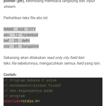
pointer (ptr)
, ketimbang membaca langsung dari
input
stream
.
Perhatikan teks file abc.txt
NAME AGE CITY
abc 12 hyderbad
bef 25 delhi
cce 65 bangalore
Sekarang akan dilakukan
read only city field
dari
teks
file
sebelumnya, mengacuhkan semua
field
yang lain.
Contoh:
// Program bahasa C untuk
// mendemonstrasikan fscanf
// dan kegunaannya pada
// program
#include
<stdio.h>