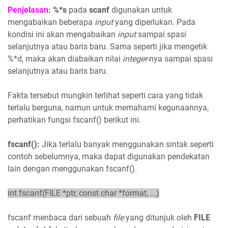
Penjelasan:
%*s
pada
scanf
digunakan untuk
mengabaikan beberapa
input
yang diperlukan. Pada
kondisi ini akan mengabaikan
input
sampai spasi
selanjutnya atau baris baru. Sama seperti jika mengetik
%*d, maka akan diabaikan nilai
integer
-nya sampai spasi
selanjutnya atau baris baru.
Fakta tersebut mungkin terlihat seperti cara yang tidak
terlalu berguna, namun untuk memahami kegunaannya,
perhatikan fungsi fscanf() berikut ini.
fscanf():
Jika terlalu banyak menggunakan sintak seperti
contoh sebelumnya, maka dapat digunakan pendekatan
lain dengan menggunakan fscanf().
int fscanf(FILE *ptr, const char *format, ...)
fscanf menbaca dari sebuah
file
yang ditunjuk oleh
FILE