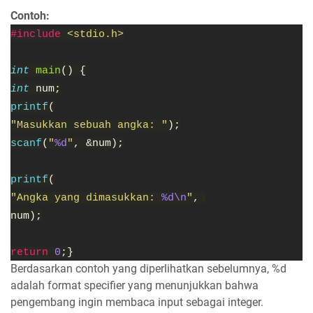
Contoh:
#include
<stdio.h>
int
main
() {
int
num;
printf
(
"Masukkan sebuah angka: "
);
scanf
(
"
%d
"
, &num);
printf
(
"Angka yang dimasukkan:
%d\n
"
,
num);
return
0
;}
Berdasarkan contoh yang diperlihatkan sebelumnya, %d
adalah format specifier yang menunjukkan bahwa
pengembang ingin membaca input sebagai integer.