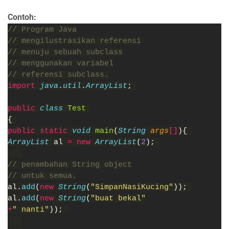
Contoh:
// Program Java
// mengilustrasikan referensi
// menuju sebuah subclass
// menggunakan variabel
// referensi subclass.
import 
java
.
util
.
ArrayList
; 
public 
class 
Test 
{ 
public static 
void 
main
(
String 
args
[]
){ 
ArrayList 
al 
= new 
ArrayList
(
2
); 
// penambahan String object
// untuk semua.
al.
add
(
new 
String
(
"SimpanNasiKucing"
)); 
al.
add
(
new 
String
(
"buat bekal"
+
" nanti"
)); 