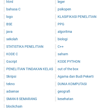
html
leger
bahasa C
psikopen
logo
KLASIFIKASI PENELITIAN
BSE
PPG
java
algoritma
sekolah
biologi
STATISTIKA PENELITIAN
C++
KODE C
saham
Gscript
KODE PYTHON
PENELITIAN TINDAKAN KELAS
out of the box
Skripsi
Agama dan Budi Pekerti
tekno
DUNIA KOMPUTASI
adsense
geografi
SMAN 8 SEMARANG
kesehatan
blockchain