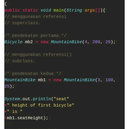
{ 
public static 
void 
main
(
String 
args
[]
){ 
// menggunakan referensi
// superclass.
/* pendekatan pertama */ 
Bicycle 
mb2 
= new 
MountainBike
(
4
, 
200
, 
20
); 
// menggunakan referensi()
// subclass.
/* pendekatan kedua */ 
MountainBike 
mb1 
= new 
MountainBike
(
3
, 
100
, 
25
); 
System
.out.
println
(
"seat"
+
" height of first bicycle"
+
" is "
+
mb1.seatHeight); 