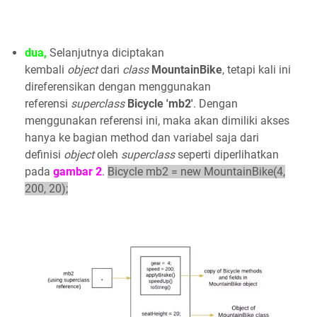
dua,
Selanjutnya diciptakan
kembali
object
dari
class
MountainBike
, tetapi kali ini
direferensikan dengan menggunakan
referensi
superclass
Bicycle
'mb2'
. Dengan
menggunakan referensi ini, maka akan dimiliki akses
hanya ke bagian method dan variabel saja dari
definisi
object
oleh
superclass
seperti diperlihatkan
pada
gambar 2
.
Bicycle mb2 = new MountainBike(4,
200, 20);