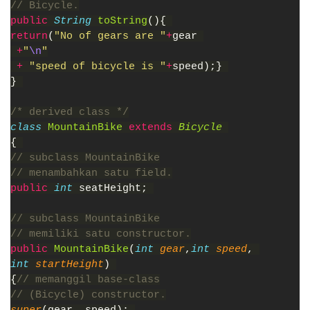
// Bicycle.
public 
String 
toString
(){ 
return
(
"No of gears are "
+
gear 
+
"
\n
"
+ 
"speed of bicycle is "
+
speed);} 
} 
/* derived class */
class 
MountainBike 
extends 
Bicycle 
{ 
// subclass MountainBike
// menambahkan satu field.
public 
int 
seatHeight; 
// subclass MountainBike
// memiliki satu constructor.
public 
MountainBike
(
int 
gear
,
int 
speed
, 
int 
startHeight
) 
{
// memanggil base-class
// (Bicycle) constructor.