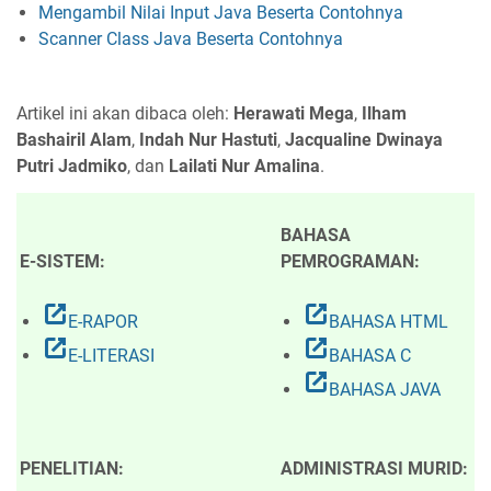
Mengambil Nilai Input Java Beserta Contohnya
Scanner Class Java Beserta Contohnya
Artikel ini akan dibaca oleh:
Herawati Mega
,
Ilham
Bashairil Alam
,
Indah Nur Hastuti
,
Jacqualine Dwinaya
Putri Jadmiko
, dan
Lailati Nur Amalina
.
BAHASA
E-SISTEM:
PEMROGRAMAN:
open_in_new
open_in_new
E-RAPOR
BAHASA HTML
open_in_new
open_in_new
E-LITERASI
BAHASA C
open_in_new
BAHASA JAVA
PENELITIAN:
ADMINISTRASI MURID: