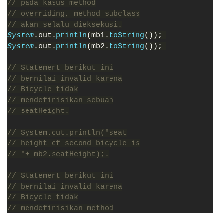
// pada kasus method
// overriding, method subclass
// akan selalu dieksekusi.
System
.out.
println
(mb1.
toString
()); 
System
.out.
println
(mb2.
toString
()); 
// Statement berikut ini
// bernilai invalid karena
// Bicycle tidak
// mendefinisikan sebuah
// seatHeight.
// System.out.println("seat
// height of second bicycle is
// "+ mb2.seatHeight);.
// Statement berikut ini
// bernilai invalid karena
// Bicycle tidak
// mendefinisikan method