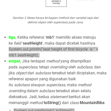
Gambar 2 Akses hanya ke bagian
method
dan variabel saja dari
definisi
object
oleh
superclass
pada Java.
tiga,
Ketika referensi '
mb1
' memiliki akses menuju
ke
field
'
seatHeight
', maka dapat dicetak hasilnya.
System.out.println("seat height of first bicycle is " +
mb1.seatHeight);
empat,
Jika terdapat
method
yang ditampilkan
pada
superclass
, tetapi
overriding
oleh
subclass
, dan
jika
object
dari
subclass
tersebut telah diciptakan, maka
referensi apapun yang digunakan baik
itu
subclass
ataupun
superclass
, maka
method
overriding
dalam
subclass
tersebut akan selalu
dieksekusi. Jadi, kedua
statement
berikut akan
memanggil
method
toString()
dari
class
MountainBike
.
System.out.println(mb1.toString());