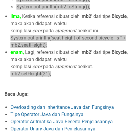
System.out.println(mb2.toString());
lima,
Ketika referensi dibuat oleh '
mb2
' dari tipe
Bicycle
,
maka akan didapati waktu
kompilasi
error
pada
statement
berikut ini.
System.out.println("seat height of second bicycle is " +
mb2.seatHeight);
enam,
Lagi, referensi dibuat oleh '
mb2
' dari tipe
Bicycle
,
maka akan didapati waktu
kompilasi
error
pada
statement
berikut.
mb2.setHeight(21);
Baca Juga:
Overloading dan Inheritance Java dan Fungsinya
Tipe Operator Java dan Fungsinya
Operator Aritmatika Java Beserta Penjelasannya
Operator Unary Java dan Penjelasannya