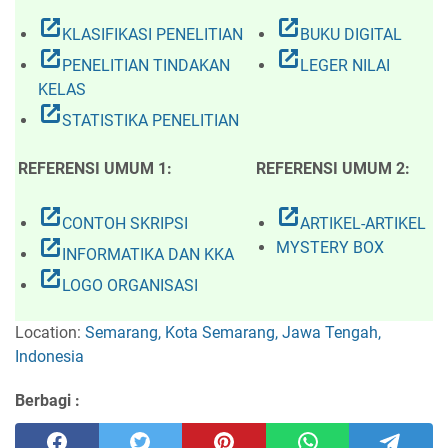
open_in_new
open_in_new
KLASIFIKASI PENELITIAN
BUKU DIGITAL
open_in_new
open_in_new
PENELITIAN TINDAKAN
LEGER NILAI
KELAS
open_in_new
STATISTIKA PENELITIAN
REFERENSI UMUM 1:
REFERENSI UMUM 2:
open_in_new
open_in_new
CONTOH SKRIPSI
ARTIKEL-ARTIKEL
open_in_new
MYSTERY BOX
INFORMATIKA DAN KKA
open_in_new
LOGO ORGANISASI
Location:
Semarang, Kota Semarang, Jawa Tengah,
Indonesia
Berbagi :