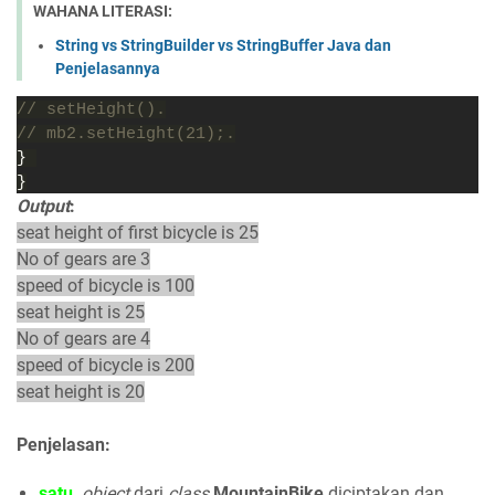
WAHANA LITERASI:
String vs StringBuilder vs StringBuffer Java dan
Penjelasannya
// setHeight().
// mb2.setHeight(21);.
} 
}
Output
:
seat height of first bicycle is 25
No of gears are 3
speed of bicycle is 100
seat height is 25
No of gears are 4
speed of bicycle is 200
seat height is 20
Penjelasan:
satu,
object
dari
class
MountainBike
diciptakan dan