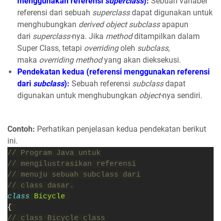
menggunakan referensi
superclass
):
Sebuah variabel
referensi dari sebuah
superclass
dapat digunakan untuk
menghubungkan
derived object subclass
apapun
dari
superclass-
nya. Jika
method
ditampilkan dalam
Super Class, tetapi
overriding
oleh
subclass
,
maka
overriding method
yang akan dieksekusi.
Pendekatan kedua (referensi menggunakan referensi
dari
subclass
):
Sebuah referensi
subclass
dapat
digunakan untuk menghubungkan
object-
nya sendiri.
Contoh:
Perhatikan penjelasan kedua pendekatan berikut
ini.
// Program Java untuk
// mengilustrasikan referensi
// menuju sebuah subclass dari
// class dasar.
class 
Bicycle 
{ 
// class Bicycle class