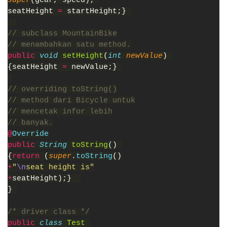
super
(gear, speed); 
seatHeight 
= 
startHeight;} 
// subclass MountainBike
// menambahkan satu method.
public 
void 
setHeight
(
int 
newValue
) 
{seatHeight 
= 
newValue;} 
// overriding toString()
// method dari Bicycle untuk
// mencetak infor lebih
// banyak.
@
Override
public 
String 
toString
() 
{
return 
(
super
.
toString
()
+
"
\n
seat height is"
+
seatHeight);}  
} 
/* driver class */
public 
class 
Test 