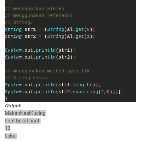
// mendapatkan elemen
// menggunakan referensi
// String.
String 
str1 
= 
(
String
)al.
get
(
0
); 
String 
str2 
= 
(
String
)al.
get
(
1
); 
System
.out.
println
(str1); 
System
.out.
println
(str2); 
// menggunakan method spesifik
// String class.
System
.out.
println
(str1.
length
()); 
System
.out.
println
(str2.
substring
(
4
,
8
));} 
}
Output
:
MakanNasiKucing
buat bekal nanti
13
bekal