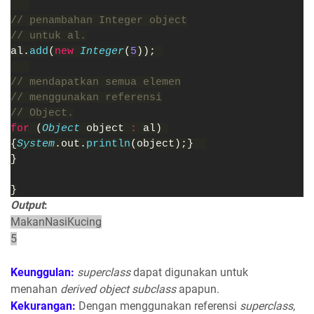
// penambahan Integer object
// untuk al.
al.
add
(
new 
Integer
(
5
)); 
// mendapatkan semua elemen
// menggunakan referensi
// Object.
for 
(
Object 
object 
: 
al) 
{
System
.out.
println
(object);}  
}
}
Output
:
MakanNasiKucing
5
Keunggulan:
superclass
dapat digunakan untuk
menahan
derived object subclass
apapun.
Kekurangan:
Dengan menggunakan referensi
superclass
,