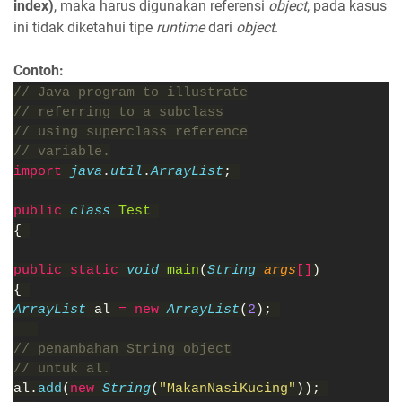
index)
, maka harus digunakan referensi
object
, pada kasus
ini tidak diketahui tipe
runtime
dari
object
.
Contoh:
// Java program to illustrate
// referring to a subclass
// using superclass reference
// variable.
import 
java
.
util
.
ArrayList
; 
public 
class 
Test 
{ 
public static 
void 
main
(
String 
args
[]
)
{ 
ArrayList 
al 
= new 
ArrayList
(
2
); 
// penambahan String object
// untuk al.
al.
add
(
new 
String
(
"MakanNasiKucing"
)); 