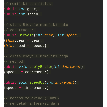
// memiliki dua fields.
public 
int 
gear; 
public 
int 
speed; 
// class Bicycle memiliki satu
// constructor.
public 
Bicycle
(
int 
gear
, 
int 
speed
) 
{
this
.gear 
= 
gear; 
this
.speed 
= 
speed;} 
// class Bicycle memiliki tiga
// method.
public 
void 
applyBrake
(
int 
decrement
) 
{speed 
-= 
decrement;} 
public 
void 
speedUp
(
int 
increment
) 
{speed 
+= 
increment;} 
// method toString() untuk
// mencetak informasi dari