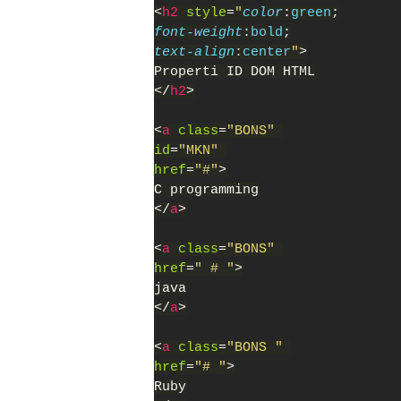
<
h2 
style
=
"
color
:
green
;
font-weight
:
bold
;
text-align
:
center
"
>
Properti ID DOM HTML
</
h2
>
<
a 
class
=
"BONS" 
id
=
"MKN" 
href
=
"#"
>
C programming
</
a
>
<
a 
class
=
"BONS" 
href
=
" # "
>
java
</
a
>
<
a 
class
=
"BONS " 
href
=
"# "
>
Ruby