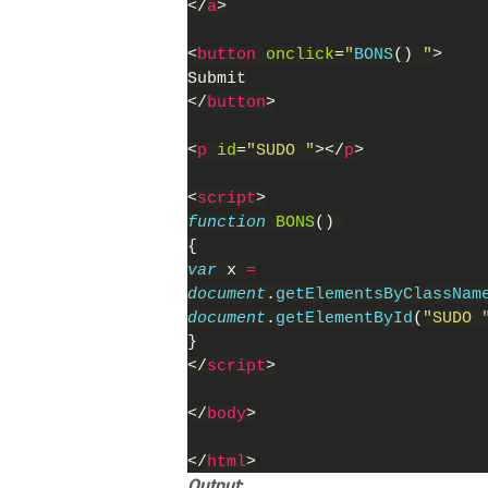
</
a
>
<
button 
onclick
=
"
BONS
() 
"
>
Submit
</
button
>
<
p 
id
=
"SUDO "
></
p
>
<
script
>
function 
BONS
() 
{
var 
x 
=
document
.
getElementsByClassNam
document
.
getElementById
(
"SUDO 
}
</
script
>
</
body
>
</
html
>
Output
: