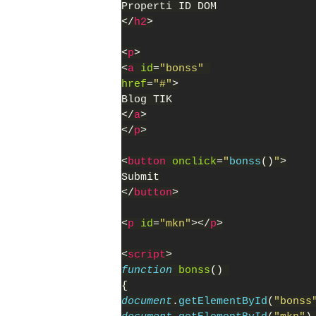
Properti ID DOM
</
h2
>
<
p
>
<
a 
id
=
"bonss" 
href
=
"#"
>
Blog TIK
</
a
>
</
p
>
<
button 
onclick
=
"
bonss
()
"
>
Submit
</
button
>
<
p 
id
=
"mkn"
></
p
>
<
script
>
function 
bonss
() 
{
document
.
getElementById
(
"bonss