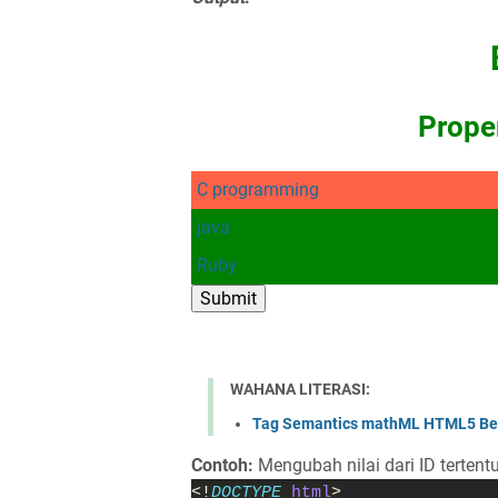
Prope
C programming
java
Ruby
Submit
WAHANA LITERASI:
Tag Semantics mathML HTML5 Bes
Contoh:
Mengubah nilai dari ID tertentu
<!
DOCTYPE 
html
>