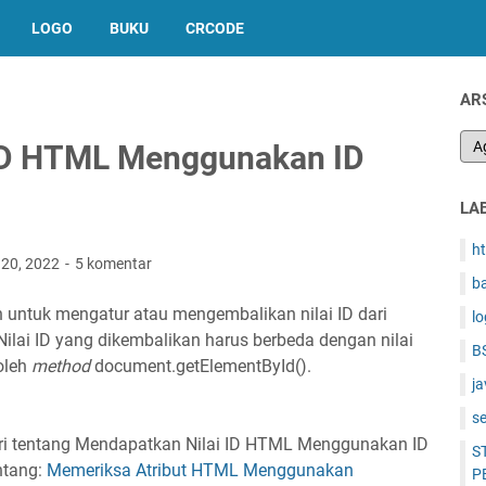
LOGO
BUKU
CRCODE
AR
ID HTML Menggunakan ID
LA
h
 20, 2022
5 komentar
b
untuk mengatur atau mengembalikan nilai ID dari
l
. Nilai ID yang dikembalikan harus berbeda dengan nilai
B
oleh
method
document.getElementById().
ja
s
i tentang Mendapatkan Nilai ID HTML Menggunakan ID
S
entang:
Memeriksa Atribut HTML Menggunakan
P