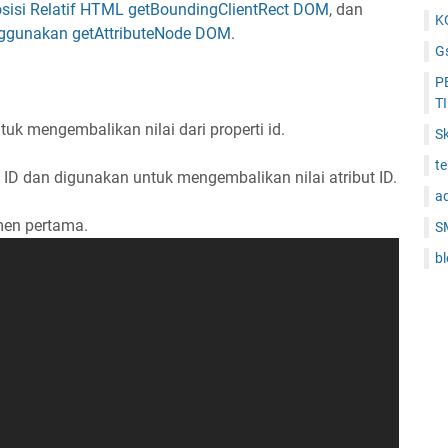
isi Relatif HTML getBoundingClientRect DOM
, dan
K
ggunakan getAttributeNode DOM
.
Gs
P
T
tuk mengembalikan nilai dari properti id.
Sk
t
 ID dan digunakan untuk mengembalikan nilai atribut ID.
a
men pertama.
S
b