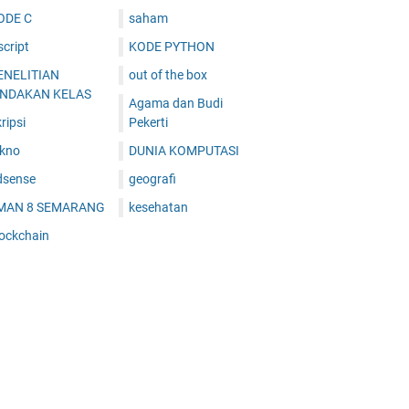
ODE C
saham
cript
KODE PYTHON
ENELITIAN
out of the box
INDAKAN KELAS
Agama dan Budi
ripsi
Pekerti
ekno
DUNIA KOMPUTASI
dsense
geografi
MAN 8 SEMARANG
kesehatan
lockchain