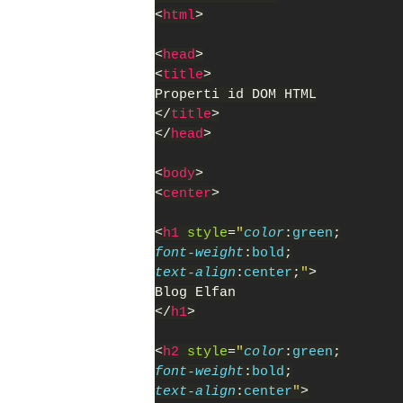
<
html
>
<
head
>
<
title
>
Properti id DOM HTML
</
title
>
</
head
>
<
body
>
<
center
>
<
h1 
style
=
"
color
:
green
;
font-weight
:
bold
;
text-align
:
center
;
"
>
Blog Elfan
</
h1
>
<
h2 
style
=
"
color
:
green
;
font-weight
:
bold
;
text-align
:
center
"
>