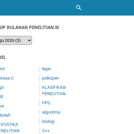
SIP BULANAN PENELITIAN.ID
BEL
tml
leger
ahasa C
psikopen
ogo
KLASIFIKASI
PENELITIAN
SE
PPG
va
algoritma
ekolah
biologi
TATISTIKA
ENELITIAN
C++