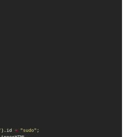
"
).id 
= 
"sudo"
;