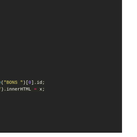
e
(
"BONS "
)[
0
].id;
"
).innerHTML 
= 
x;