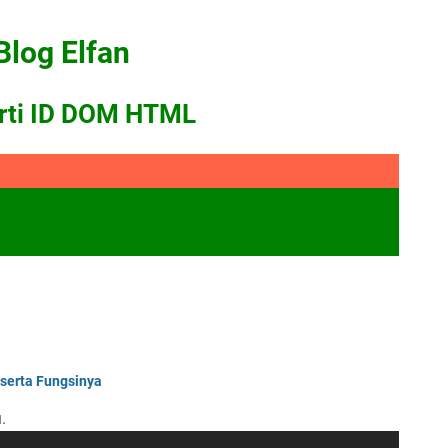
Blog Elfan
rti ID DOM HTML
erta Fungsinya
.