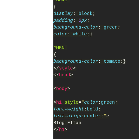
.BONS 
{
display
: 
block
;
padding
: 
5
px
;
background-color
: 
green
;
color
: 
white
;}
#MKN 
{
background-color
: 
tomato
;}
</
style
>
</
head
>
<
body
>
<
h1 
style
=
"
color
:
green
;
font-weight
:
bold
;
text-align
:
center
;
"
>
Blog Elfan
</
h1
>