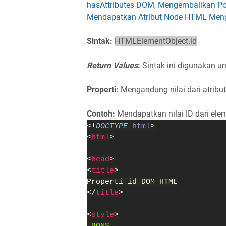
hasAttributes DOM
,
Mengembalikan Pos
Mendapatkan Atribut Node HTML Men
Sintak:
HTMLElementObject.id
Return Values
:
Sintak ini digunakan un
Properti:
Mengandung nilai dari atribut
Contoh:
Mendapatkan nilai ID dari ele
<!
DOCTYPE 
html
>
<
html
>
<
head
>
<
title
>
Properti id DOM HTML
</
title
>
<
style
>