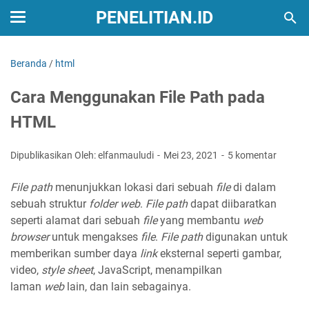
PENELITIAN.ID
Beranda
/
html
Cara Menggunakan File Path pada
HTML
Dipublikasikan Oleh: elfanmauludi
Mei 23, 2021
5 komentar
File path
menunjukkan lokasi dari sebuah
file
di dalam
sebuah struktur
folder web
.
File path
dapat diibaratkan
seperti alamat dari sebuah
file
yang membantu
web
browser
untuk mengakses
file
.
File path
digunakan untuk
memberikan sumber daya
link
eksternal seperti gambar,
video,
style sheet
, JavaScript, menampilkan
laman
web
lain, dan lain sebagainya.