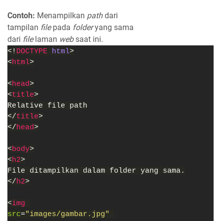
Contoh:
Menampilkan
path
dari
tampilan
file
pada
folder
yang sama
dari
file
laman
web
saat ini.
<!
DOCTYPE 
html
>
<
html
>
<
head
>
<
title
>
Relative file path
</
title
>
</
head
>
<
body
>
<
h2
>
File ditampilkan dalam folder yang sama.
</
h2
>
<
img 
src
=
"images/gambar.jpg" 