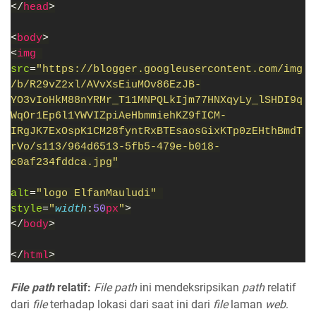
</
head
>
<
body
>
<
img 
src
=
"https://blogger.googleusercontent.com/img
/b/R29vZ2xl/AVvXsEiuMOv86EzJB-
YO3vIoHkM88nYRMr_T11MNPQLkIjm77HNXqyLy_lSHDI9q
WqOr1Ep6l1YWVIZpiAeHbmmiehKZ9fICM-
IRgJK7ExOspK1CM28fyntRxBTEsaosGixKTp0zEHthBmdT
rVo/s113/964d6513-5fb5-479e-b018-
c0af234fddca.jpg"
alt
=
"logo ElfanMauludi" 
style
=
"
width
:
50
px
"
>
</
body
>
</
html
>
File path
relatif:
File path
ini mendeksripsikan
path
relatif
dari
file
terhadap lokasi dari saat ini dari
file
laman
web
.