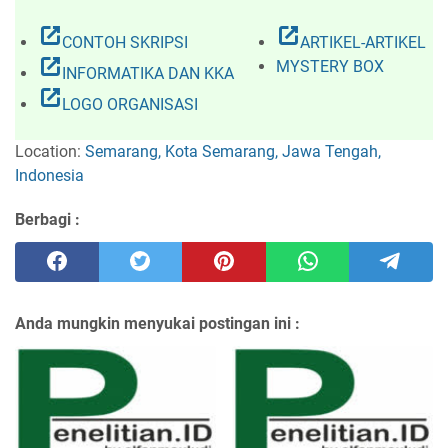
open_in_new
open_in_new
CONTOH SKRIPSI
ARTIKEL-ARTIKEL
open_in_new
MYSTERY BOX
INFORMATIKA DAN KKA
open_in_new
LOGO ORGANISASI
Location:
Semarang, Kota Semarang, Jawa Tengah,
Indonesia
Berbagi :
Anda mungkin menyukai postingan ini :