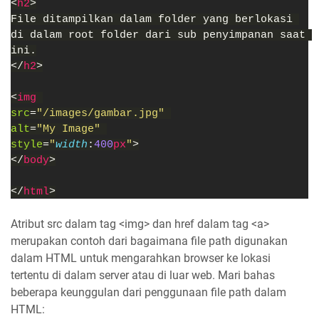
<
h2
>
File ditampilkan dalam folder yang berlokasi 
di dalam root folder dari sub penyimpanan saat 
ini.
</
h2
>
<
img 
src
=
"/images/gambar.jpg" 
alt
=
"My Image" 
style
=
"
width
:
400
px
"
>
</
body
>
</
html
>
Atribut src dalam tag <img> dan href dalam tag <a>
merupakan contoh dari bagaimana file path digunakan
dalam HTML untuk mengarahkan browser ke lokasi
tertentu di dalam server atau di luar web. Mari bahas
beberapa keunggulan dari penggunaan file path dalam
HTML: