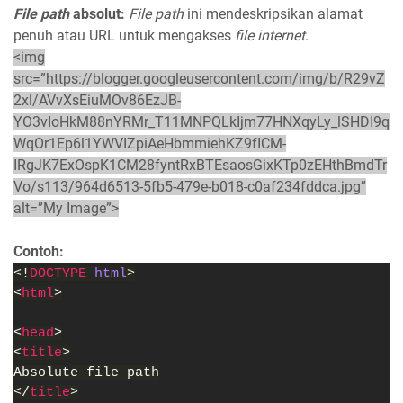
File path
absolut:
File path
ini mendeskripsikan alamat
penuh atau URL untuk mengakses
file internet
.
<img
src=”https://blogger.googleusercontent.com/img/b/R29vZ
2xl/AVvXsEiuMOv86EzJB-
YO3vIoHkM88nYRMr_T11MNPQLkIjm77HNXqyLy_lSHDI9q
WqOr1Ep6l1YWVIZpiAeHbmmiehKZ9fICM-
IRgJK7ExOspK1CM28fyntRxBTEsaosGixKTp0zEHthBmdTr
Vo/s113/964d6513-5fb5-479e-b018-c0af234fddca.jpg”
alt=”My Image”>
Contoh:
<!
DOCTYPE 
html
>
<
html
>
<
head
>
<
title
>
Absolute file path
</
title
>