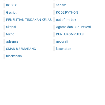
KODE C
saham
Gscript
KODE PYTHON
PENELITIAN TINDAKAN KELAS
out of the box
Skripsi
Agama dan Budi Pekerti
tekno
DUNIA KOMPUTASI
adsense
geografi
SMAN 8 SEMARANG
kesehatan
blockchain