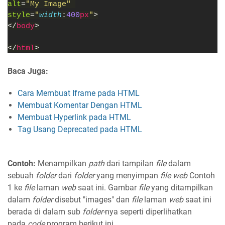
alt
=
"My Image" 
style
=
"
width
:
400
px
"
>
</
body
>
</
html
>
Baca Juga:
Cara Membuat Iframe pada HTML
Membuat Komentar Dengan HTML
Membuat Hyperlink pada HTML
Tag Usang Deprecated pada HTML
Contoh:
Menampilkan
path
dari tampilan
file
dalam
sebuah
folder
dari
folder
yang menyimpan
file web
Contoh
1 ke
file
laman
web
saat ini. Gambar
file
yang ditampilkan
dalam
folder
disebut "images" dan
file
laman
web
saat ini
berada di dalam sub
folder-
nya seperti diperlihatkan
pada
code
program berikut ini.