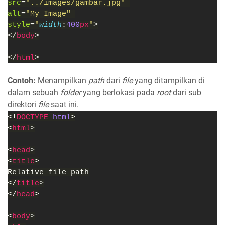
src
=
"../images/gambar.jpg" 
alt
=
"My Image" 
style
=
"
width
:
400
px
"
>
</
body
>
</
html
>
Contoh:
Menampilkan
path
dari
file
yang ditampilkan di
dalam sebuah
folder
yang berlokasi pada
root
dari sub
direktori
file
saat ini.
<!
DOCTYPE 
html
>
<
html
>
<
head
>
<
title
>
Relative file path
</
title
>
</
head
>
<
body
>