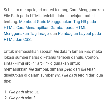
Sebelum mempelajari materi tentang Cara Menggunakan
File Path pada HTML, terlebih dahulu pelajari materi
tentang:
Membuat Garis Menggunakan Tag HR pada
HTML
,
Cara Menampilkan Gambar pada HTML
Menggunakan Tag Image
, dan
Pembagian Layout pada
HTML dan CSS
.
Untuk memasukkan sebuah
file
dalam laman
web
maka
lokasi sumber harus diketahui terlebih dahulu. Contoh,
sintak
<img src=" " alt=" ">
digunakan untuk
memasukkan
file
gambar, dimana
path
dari
file
telah
disebutkan di dalam sumber
src
.
File path
terdiri dari dua
tipe:
File path
absolut.
File path
relatif.