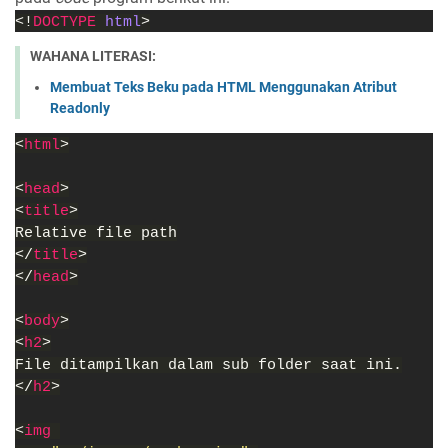
<!
DOCTYPE 
html
>
WAHANA LITERASI:
Membuat Teks Beku pada HTML Menggunakan Atribut
Readonly
<
html
>
<
head
>
<
title
>
Relative file path
</
title
>
</
head
>
<
body
>
<
h2
>
File ditampilkan dalam sub folder saat ini.
</
h2
>
<
img 