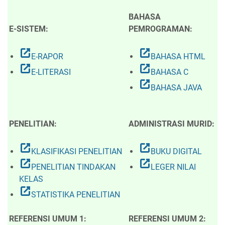
BAHASA
E-SISTEM:
PEMROGRAMAN:
open_in_new
open_in_new
E-RAPOR
BAHASA HTML
open_in_new
open_in_new
E-LITERASI
BAHASA C
open_in_new
BAHASA JAVA
PENELITIAN:
ADMINISTRASI MURID:
open_in_new
open_in_new
KLASIFIKASI PENELITIAN
BUKU DIGITAL
open_in_new
open_in_new
PENELITIAN TINDAKAN
LEGER NILAI
KELAS
open_in_new
STATISTIKA PENELITIAN
REFERENSI UMUM 1:
REFERENSI UMUM 2: