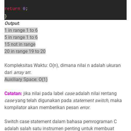
return 
0
;
}
Output
:
1 in range 1 to 6
5 in range 1 to 6
15 not in range
20 in range 19 to 20
Kompleksitas Waktu: O(n), dimana nilai n adalah ukuran
dari
array
arr.
Auxiliary Space: O(1)
Catatan:
jika nilai pada label
case
adalah nilai rentang
case
yang telah digunakan pada
statement switch
, maka
kompilator akan memberikan pesan
error
.
Switch case statement dalam bahasa pemrograman C
adalah salah satu instrumen penting untuk membuat