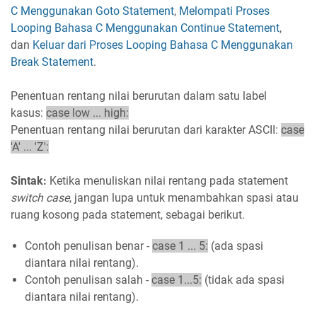
C Menggunakan Goto Statement
,
Melompati Proses
Looping Bahasa C Menggunakan Continue Statement
,
dan
Keluar dari Proses Looping Bahasa C Menggunakan
Break Statement
.
Penentuan rentang nilai berurutan dalam satu label
kasus:
case low ... high:
Penentuan rentang nilai berurutan dari karakter ASCII:
case
'A' ... 'Z':
Sintak:
Ketika menuliskan nilai rentang pada statement
switch case
, jangan lupa untuk menambahkan spasi atau
ruang kosong pada statement, sebagai berikut.
Contoh penulisan benar -
case 1 ... 5:
(ada spasi
diantara nilai rentang).
Contoh penulisan salah -
case 1...5:
(tidak ada spasi
diantara nilai rentang).