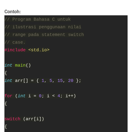
Contoh:
// Program Bahasa C untuk
// ilustrasi penggunaan nilai
// range pada statement switch
// case.
#include 
<std.io>
int 
main
()
{
int 
arr[] = { 
1
, 
5
, 
15
, 
20 
};
for 
(
int 
i = 
0
; i < 
4
; i++)
{
switch 
(arr[i])
{