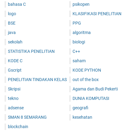
bahasa C
psikopen
logo
KLASIFIKASI PENELITIAN
BSE
PPG
java
algoritma
sekolah
biologi
STATISTIKA PENELITIAN
C++
KODE C
saham
Gscript
KODE PYTHON
PENELITIAN TINDAKAN KELAS
out of the box
Skripsi
Agama dan Budi Pekerti
tekno
DUNIA KOMPUTASI
adsense
geografi
SMAN 8 SEMARANG
kesehatan
blockchain