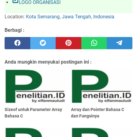
open_in_new
LOGO ORGANISASI
Location:
Kota Semarang, Jawa Tengah, Indonesia
Berbagi :
Anda mungkin menyukai postingan ini :
Sizeof untuk Parameter Array
Array dan Pointer Bahasa C
Bahasa C
dan Fungsinya