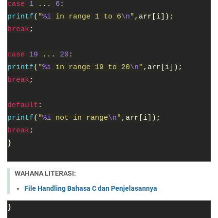
case 
1 
... 
6
:
printf
(
"
%i 
in range 1 to 6
\n
"
,arr[i]);
break
;
case 
19 
... 
20
:
printf
(
"
%i 
in range 19 to 20
\n
"
,arr[i]);
break
;
default
:
printf
(
"
%i 
not in range
\n
"
,arr[i]);
break
;
}
WAHANA LITERASI:
File Handling Bahasa C dan Penjelasannya
}