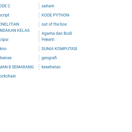
ODE C
saham
cript
KODE PYTHON
ENELITIAN
out of the box
INDAKAN KELAS
Agama dan Budi
ripsi
Pekerti
ekno
DUNIA KOMPUTASI
dsense
geografi
MAN 8 SEMARANG
kesehatan
lockchain