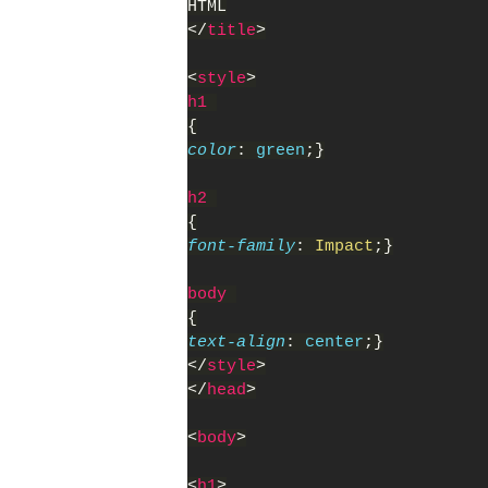
HTML
</
title
>
<
style
>
h1 
{
color
: 
green
;}
h2 
{
font-family
: 
Impact
;}
body 
{
text-align
: 
center
;}
</
style
>
</
head
>
<
body
>
<
h1
>