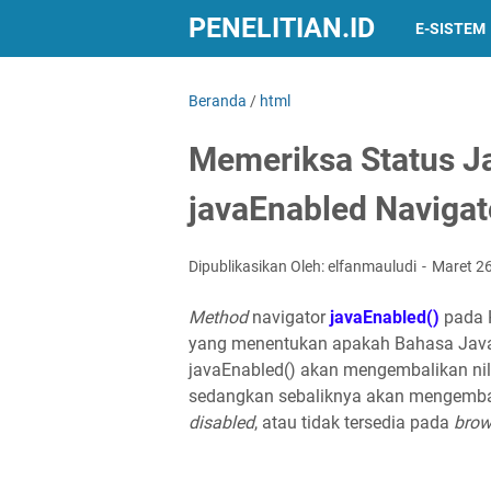
PENELITIAN.ID
E-SISTEM
Beranda
/
html
Memeriksa Status 
javaEnabled Navigat
Dipublikasikan Oleh: elfanmauludi
Maret 2
Method
navigator
javaEnabled()
pada 
yang menentukan apakah Bahasa Java
javaEnabled() akan mengembalikan ni
sedangkan sebaliknya akan mengembal
disabled
, atau tidak tersedia pada
brow