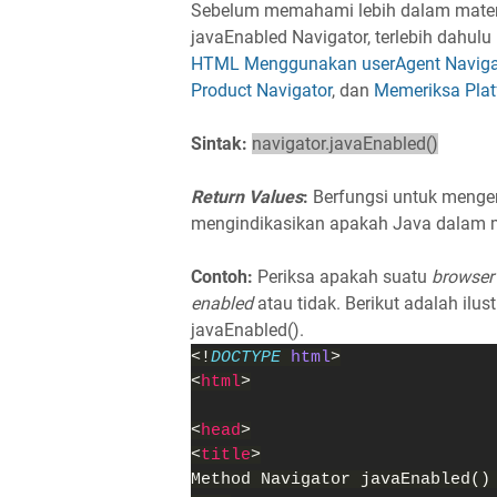
Sebelum memahami lebih dalam mate
javaEnabled Navigator, terlebih dahulu 
HTML Menggunakan userAgent Naviga
Product Navigator
, dan
Memeriksa Pla
Sintak:
navigator.javaEnabled()
Return Values
:
Berfungsi untuk menge
mengindikasikan apakah Java dalam
Contoh:
Periksa apakah suatu
browser
enabled
atau tidak. Berikut adalah ilu
javaEnabled().
<!
DOCTYPE 
html
>
<
html
>
<
head
>
<
title
>
Method Navigator javaEnabled()