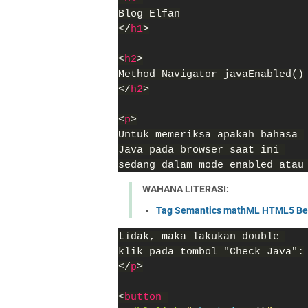
Blog Elfan
</
h1
>
<
h2
>
Method Navigator javaEnabled()
</
h2
>
<
p
>
Untuk memeriksa apakah bahasa 
Java pada browser saat ini 
sedang dalam mode enabled atau
WAHANA LITERASI:
Tag Semantics mathML HTML5 Bes
tidak, maka lakukan double 
klik pada tombol "Check Java":
</
p
>
<
button 