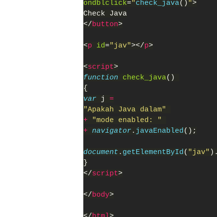
ondblclick
=
"
check_java
()
"
>
Check Java
</
button
>
<
p 
id
=
"jav"
></
p
>
<
script
>
function 
check_java
() 
{
var 
j 
=
"Apakah Java dalam" 
+
 "mode enabled: " 
+ 
navigator
.
javaEnabled
();
document
.
getElementById
(
"jav"
)
}
</
script
>
</
body
>
</
html
>