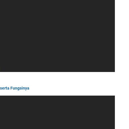
 
erta Fungsinya