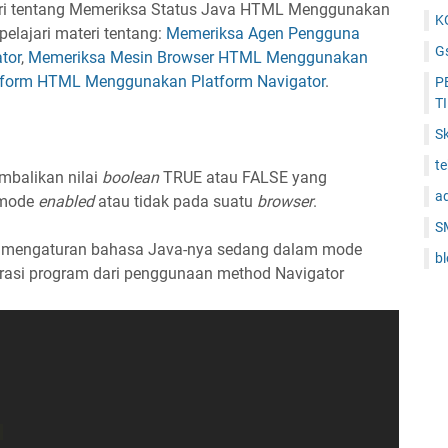
ri tentang Memeriksa Status Java HTML Menggunakan
K
pelajari materi tentang:
Memeriksa Agen Pengguna
Gs
tor
,
Memeriksa Mesin Browser HTML Menggunakan
tform HTML Menggunakan Platform Navigator
.
P
T
Sk
t
mbalikan nilai
boolean
TRUE atau FALSE yang
a
 mode
enabled
atau tidak pada suatu
browser
.
S
mengaturan bahasa Java-nya sedang dalam mode
b
strasi program dari penggunaan method Navigator
 