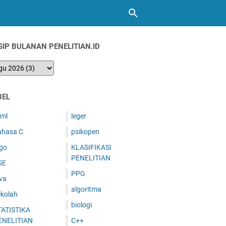
SIP BULANAN PENELITIAN.ID
BEL
tml
leger
ahasa C
psikopen
ogo
KLASIFIKASI
PENELITIAN
SE
PPG
va
algoritma
ekolah
biologi
TATISTIKA
ENELITIAN
C++