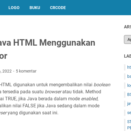
LOGO
BUKU
CRCODE
AR
Java HTML Menggunakan
or
LA
h
6, 2022
5 komentar
b
HTML digunakan untuk mengembalikan nilai
boolean
l
 tersedia pada suatu
browser
atau tidak. Method
B
lai TRUE, jika Java berada dalam mode
enabled
,
ja
ikan nilai FALSE jika Java sedang dalam mode
ser
yang digunakan saat ini.
s
S
P