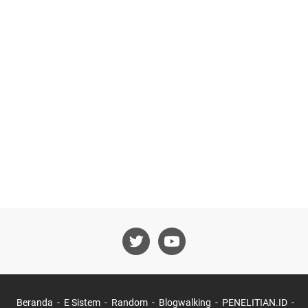
Beranda
E Sistem
Random
Blogwalking
PENELITIAN.ID