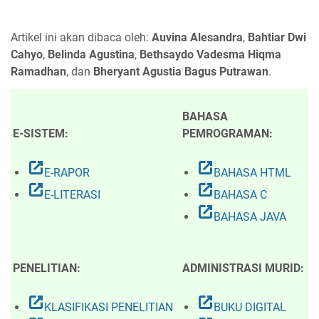
Artikel ini akan dibaca oleh:
Auvina Alesandra
,
Bahtiar Dwi
Cahyo
,
Belinda Agustina
,
Bethsaydo Vadesma Hiqma
Ramadhan
, dan
Bheryant Agustia Bagus Putrawan
.
BAHASA
E-SISTEM:
PEMROGRAMAN:
open_in_new
open_in_new
E-RAPOR
BAHASA HTML
open_in_new
open_in_new
E-LITERASI
BAHASA C
open_in_new
BAHASA JAVA
PENELITIAN:
ADMINISTRASI MURID:
open_in_new
open_in_new
KLASIFIKASI PENELITIAN
BUKU DIGITAL