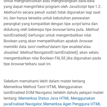
untuk menghancurkan atau menghilangkan data-data
yang dapat menginfeksi program oleh JavaScript tipe 1.2.
Method
ini secara penuh sudah tidak digunakan lagi saat
ini, dan hanya tersedia untuk kebutuhan perawatan
perangkat yang kompatibel dengan tipe
script
lama dan
didukung oleh beberapa tipe
browser
lama pula.
Method
taintEnabled() berfungsi untuk mengembalikan nilai
Boolean yang akan memperlihatkan apakah
browser
memiliki data
taint method
dalam tipe
enabled
atau
disabled
.
Method
NavigatorID.taintEnabled() akan selalu
mengembalikan nilai Boolean FALSE jika digunakan pada
tipe
browser
terbaru saat ini.
Sebelum memahami lebih dalam materi tentang
Memeriksa Method Taint HTML Menggunakan
taintEnabled DOM Navigator, terlebih dahulu pelajari materi
tentang:
Memeriksa Status Java HTML Menggunakan
javaEnabled Navigator
,
Memeriksa Agen Pengguna HTML