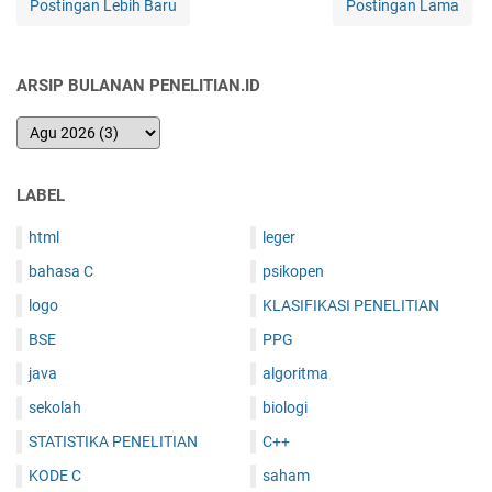
Postingan Lebih Baru
Postingan Lama
ARSIP BULANAN PENELITIAN.ID
LABEL
html
leger
bahasa C
psikopen
logo
KLASIFIKASI PENELITIAN
BSE
PPG
java
algoritma
sekolah
biologi
STATISTIKA PENELITIAN
C++
KODE C
saham