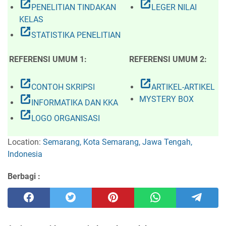
open_in_new
open_in_new
PENELITIAN TINDAKAN
LEGER NILAI
KELAS
open_in_new
STATISTIKA PENELITIAN
REFERENSI UMUM 1:
REFERENSI UMUM 2:
open_in_new
open_in_new
CONTOH SKRIPSI
ARTIKEL-ARTIKEL
open_in_new
MYSTERY BOX
INFORMATIKA DAN KKA
open_in_new
LOGO ORGANISASI
Location:
Semarang, Kota Semarang, Jawa Tengah,
Indonesia
Berbagi :