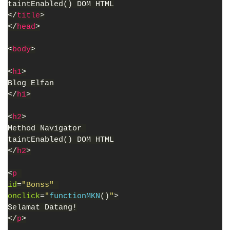
taintEnabled() DOM HTML
</
title
>
</
head
>
<
body
>
<
h1
>
Blog Elfan
</
h1
>
<
h2
>
Method Navigator 
taintEnabled() DOM HTML
</
h2
>
<
p 
id
=
"Bonss" 
onclick
=
"
functionMKN
()
"
>
Selamat Datang!
</
p
>