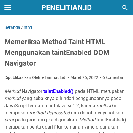
PENELITIAN.ID
Beranda
/
html
Memeriksa Method Taint HTML
Menggunakan taintEnabled DOM
Navigator
Dipublikasikan Oleh: elfanmauludi
Maret 26, 2022
6 komentar
Method
Navigator
taintEnabled()
pada HTML merupakan
method
yang sebaiknya dihindari penggunaannya pada
JavaScript terutama untuk versi 1.2, karena
method
ini
merupakan
method
deprecated
dan dapat menyebabkan
error
pada program jika digunakan.
Method
taintEnabled()
merupakan bentuk dari fitur kemanan yang digunakan