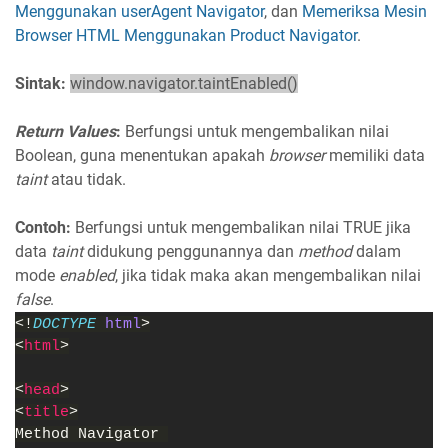
Menggunakan userAgent Navigator
, dan
Memeriksa Mesin
Browser HTML Menggunakan Product Navigator
.
Sintak:
window.navigator.taintEnabled()
Return Values
:
Berfungsi untuk mengembalikan nilai
Boolean, guna menentukan apakah
browser
memiliki data
taint
atau tidak.
Contoh:
Berfungsi untuk mengembalikan nilai TRUE jika
data
taint
didukung penggunannya dan
method
dalam
mode
enabled
, jika tidak maka akan mengembalikan nilai
false
.
<!
DOCTYPE 
html
>
<
html
>
<
head
>
<
title
>
Method Navigator 