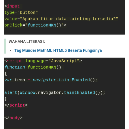
<
input 
type
=
"button"
value
=
"Apakah fitur data tainting tersedia?"
onClick
=
"
functionMKN
()
"
>
WAHANA LITERASI:
Tag Munder MathML HTML5 Beserta Fungsinya
<
script 
language
=
"JavaScript"
>
function 
functionMKN
() 
{
var 
temp 
= 
navigator
.
taintEnabled
();
alert
(
window
.navigator.
taintEnabled
());
}
</
script
>
</
body
>